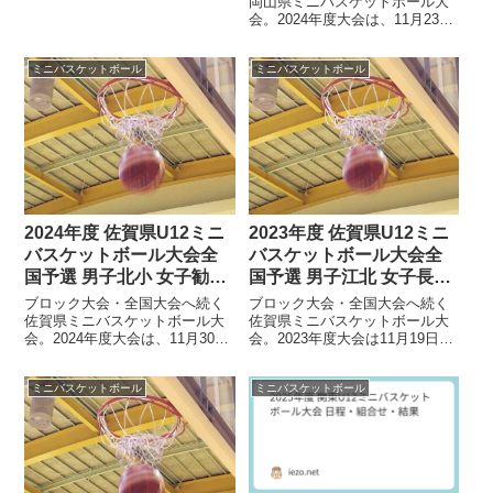
岡山県ミニバスケットボール大
2026年 3月28日（土）29日
会。2024年度大会は、11月23日
（日）男子...
（土）～12月1日（日）の日程で
おこなわれました。組合せ・結
ミニバスケットボール
ミニバスケットボール
果男子ト...
2024年度 佐賀県U12ミニ
2023年度 佐賀県U12ミニ
バスケットボール大会全
バスケットボール大会全
国予選 男子北小 女子勧興
国予選 男子江北 女子長松
が優勝
が優勝
ブロック大会・全国大会へ続く
ブロック大会・全国大会へ続く
佐賀県ミニバスケットボール大
佐賀県ミニバスケットボール大
会。2024年度大会は、11月30日
会。2023年度大会は11月19日
（土）～12月8日（日）の日程で
（日）～12月3日（日）の日程で
おこなわれました。組合せ・結
おこなわれました。組合せ・結
ミニバスケットボール
ミニバスケットボール
果男子1...
果男子決勝...