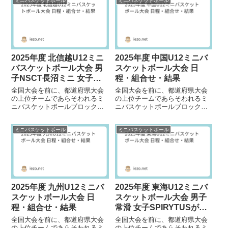
ミニバスケットボール
ミニバスケットボール
2026年 3月...
2026年 2月...
2025年度 北信越U12ミニ
2025年度 中国U12ミニバ
バスケットボール大会 男
スケットボール大会 日
子NSCT長沼ミニ 女子大
程・組合せ・結果
淵丸山BEANS！が優勝
全国大会を前に、都道府県大会
全国大会を前に、都道府県大会
の上位チームであらそわれるミ
の上位チームであらそわれるミ
ニバスケットボールブロック大
ニバスケットボールブロック大
会。2025年度北信越大会の大会
会。2025年度中国大会の大会情
情報を掲載しています。大会日
報を掲載しています。大会日程
ミニバスケットボール
ミニバスケットボール
程2026年 2...
2026年 2月...
2025年度 九州U12ミニバ
2025年度 東海U12ミニバ
スケットボール大会 日
スケットボール大会 男子
程・組合せ・結果
常滑 女子SPIRYTUSが優
勝
全国大会を前に、都道府県大会
全国大会を前に、都道府県大会
の上位チームであらそわれるミ
の上位チームであらそわれるミ