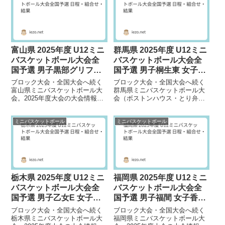
富山県 2025年度 U12ミニ
群馬県 2025年度 U12ミニ
バスケットボール大会全
バスケットボール大会全
国予選 男子黒部グリフィ
国予選 男子桐生東 女子み
ンズ 女子入善が優勝
どり笠東が優勝
ブロック大会・全国大会へ続く
ブロック大会・全国大会へ続く
富山県ミニバスケットボール大
群馬県ミニバスケットボール大
会。2025年度大会の大会情報を
会（ボストンハウス・とり弁鶏
掲載しています。大会日程2026
カップ）。2025年度大会の大会
年 1月10日（土）～18日（日）
情報を掲載しています。大会日
ミニバスケットボール
ミニバスケットボール
大会会...
程2026年 1...
栃木県 2025年度 U12ミニ
福岡県 2025年度 U12ミニ
バスケットボール大会全
バスケットボール大会全
国予選 男子乙女E 女子西
国予選 男子福間 女子香椎
が岡が優勝
東SWが優勝
ブロック大会・全国大会へ続く
ブロック大会・全国大会へ続く
栃木県ミニバスケットボール大
福岡県ミニバスケットボール大