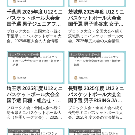
千葉県 2025年度 U12ミニ
茨城県 2025年度 U12ミニ
バスケットボール大会全
バスケットボール大会全
国予選 男子ジュニアファ
国予選 男子菅谷東 女子陽
イブ 女子絆が優勝
光台が優勝
ブロック大会・全国大会へ続く
ブロック大会・全国大会へ続く
千葉県ミニバスケットボール大
茨城県ミニバスケットボール大
会。2025年度大会の大会情報を
会。2025年度大会の大会情報を
掲載しています。大会日程2026
掲載しています。大会日程2026
年 1月10日（土）～25日（日）
年 1月17日（土）～25日（日）
ミニバスケットボール
ミニバスケットボール
大会会...
大会会...
埼玉県 2025年度 U12ミニ
長野県 2025年度 U12ミニ
バスケットボール大会全
バスケットボール大会全
国予選 日程・組合せ・結
国予選 男子RISING JAM
果
女子佐久ボノスが優勝
ブロック大会・全国大会へ続く
ブロック大会・全国大会へ続く
埼玉県ミニバスケットボール大
長野県ミニバスケットボール大
会（冬季リーグ大会）。2025年
会。2025年度大会の大会情報を
度大会の大会情報を掲載してい
掲載しています。大会日程1stラ
ます。大会日程2026年 1月11
ウンド：2025年 11月23日
ミニバスケットボール
ミニバスケットボール
日（土）～...
（日）2...