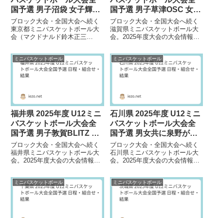
国予選 男子沼袋 女子輝汐
国予選 男子草津OSC 女子
が優勝
平野が優勝
ブロック大会・全国大会へ続く
ブロック大会・全国大会へ続く
東京都ミニバスケットボール大
滋賀県ミニバスケットボール大
会（マクドナルド鈴木正三
会。2025年度大会の大会情報を
杯）。2025年度大会の大会情報
掲載しています。大会日程1R：
を掲載しています。大会日程
2025年 12月6日（土）～14日
ミニバスケットボール
ミニバスケットボール
2026年 1月11日...
（日）...
福井県 2025年度 U12ミニ
石川県 2025年度 U12ミニ
バスケットボール大会全
バスケットボール大会全
国予選 男子敦賀BLITZ 女
国予選 男女共に泉野が優
子CROWNが優勝
勝
ブロック大会・全国大会へ続く
ブロック大会・全国大会へ続く
福井県ミニバスケットボール大
石川県ミニバスケットボール大
会。2025年度大会の大会情報を
会。2025年度大会の大会情報を
掲載しています。大会日程2026
掲載しています。大会日程2026
年 1月10日（土）～25日（日）
年 1月18日（日）～25日（日）
ミニバスケットボール
ミニバスケットボール
大会会...
大会会...