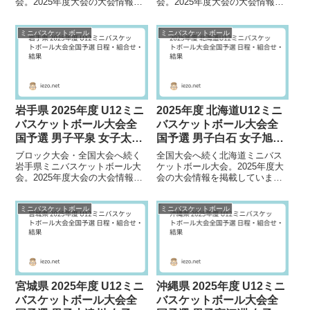
会。2025年度大会の大会情報を
会。2025年度大会の大会情報を
掲載しています。大会日程2026
掲載しています。大会日程予選
年 1月10日（土）～18日（日）
リーグ：2025年 12月20日
ミニバスケットボール
ミニバスケットボール
大会会...
（土）、21...
岩手県 2025年度 U12ミニ
2025年度 北海道U12ミニ
バスケットボール大会全
バスケットボール大会全
国予選 男子平泉 女子太田
国予選 男子白石 女子旭が
東が優勝
優勝
ブロック大会・全国大会へ続く
全国大会へ続く北海道ミニバス
岩手県ミニバスケットボール大
ケットボール大会。2025年度大
会。2025年度大会の大会情報を
会の大会情報を掲載していま
掲載しています。大会日程2026
す。大会日程2026年 1月9日
年 1月10日（土）～12日（月）
（金）～11日（日）大会会場 江
ミニバスケットボール
ミニバスケットボール
大会会...
別市民体育...
宮城県 2025年度 U12ミニ
沖縄県 2025年度 U12ミニ
バスケットボール大会全
バスケットボール大会全