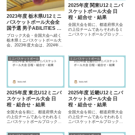
2025年度 関東U12ミニバ
スケットボール大会 日
2023年度 栃木県U12ミニ
程・組合せ・結果
バスケットボール大会全
全国大会を前に、都道府県大会
国予選 男子ABILITIES 女
の上位チームであらそわれるミ
子雀宮が優勝
ニバスケットボールブロック大
ブロック大会・全国大会へ続く
会。2025年度関東大会の大会情
栃木県ミニバスケットボール大
報を掲載しています。大会日程
会。2023年度大会は、2024年1
2026年 3月...
月6日（土）～20日（土）の日程
でおこなわれました。組合せ・
ミニバスケットボール
ミニバスケットボール
結果参照...
2025年度 東北U12ミニバ
2025年度 近畿U12ミニバ
スケットボール大会 日
スケットボール大会 日
程・組合せ・結果
程・組合せ・結果
全国大会を前に、都道府県大会
全国大会を前に、都道府県大会
の上位チームであらそわれるミ
の上位チームであらそわれるミ
ニバスケットボールブロック大
ニバスケットボールブロック大
会。2025年度東北大会の大会情
会。2025年度近畿大会の大会情
報を掲載しています。大会日程
報を掲載しています。大会日程