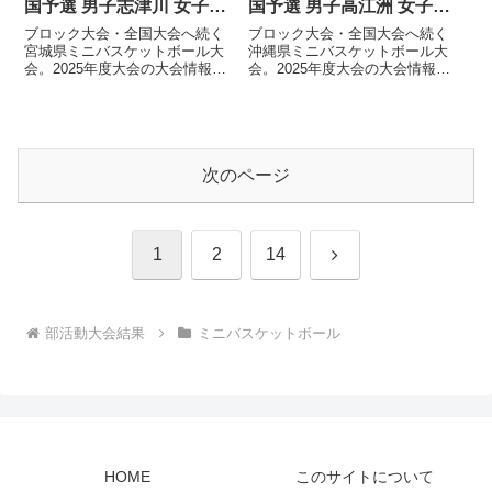
国予選 男子志津川 女子お
国予選 男子高江洲 女子糸
きのが優勝
満南が優勝
ブロック大会・全国大会へ続く
ブロック大会・全国大会へ続く
宮城県ミニバスケットボール大
沖縄県ミニバスケットボール大
会。2025年度大会の大会情報を
会。2025年度大会の大会情報を
掲載しています。大会日程2025
掲載しています。大会日程2025
年 12月26日（金）～28日
年 12月27日（土）～29日
（日）大会...
（月）大会...
次のページ
次
1
2
14
へ
部活動大会結果
ミニバスケットボール
HOME
このサイトについて