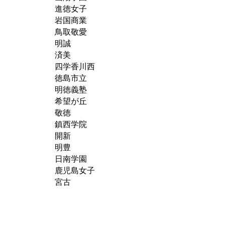
進徳女子
岩国商業
鳥取敬愛
明誠
済美
四学香川西
徳島市立
明徳義塾
希望が丘
敬徳
鎮西学院
開新
明豊
日南学園
鹿児島女子
宮古