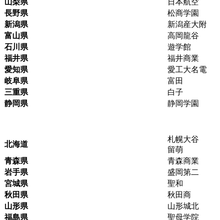
山梨県
日本航空
長野県
松商学園
新潟県
新潟産大附
富山県
高岡龍谷
石川県
遊学館
福井県
福井商業
愛知県
愛工大名電
岐阜県
富田
三重県
白子
静岡県
静岡学園
札幌大谷
北海道
留萌
青森県
青森商業
岩手県
盛岡第二
宮城県
聖和
秋田県
秋田商
山形県
山形城北
福島県
聖母学院