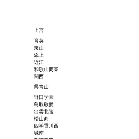
上宮
育英
東山
添上
近江
和歌山商業
関西
呉青山
野田学園
鳥取敬愛
出雲北陵
松山商
四学香川西
城南