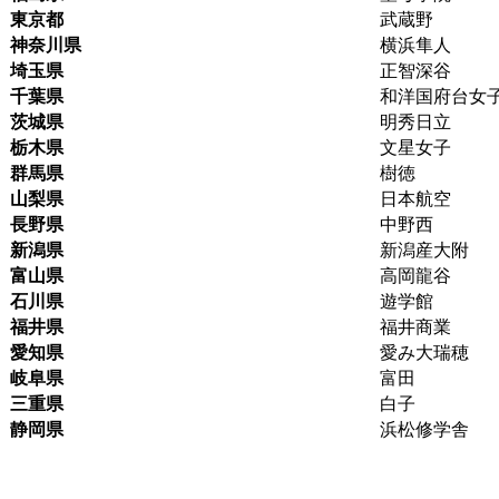
東京都
武蔵野
神奈川県
横浜隼人
埼玉県
正智深谷
千葉県
和洋国府台女
茨城県
明秀日立
栃木県
文星女子
群馬県
樹徳
山梨県
日本航空
長野県
中野西
新潟県
新潟産大附
富山県
高岡龍谷
石川県
遊学館
福井県
福井商業
愛知県
愛み大瑞穂
岐阜県
富田
三重県
白子
静岡県
浜松修学舎