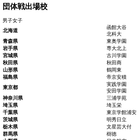
団体戦出場校
男子
女子
函館大谷
北海道
北科大
青森県
東奥学園
岩手県
専大北上
宮城県
古川学園
秋田県
秋田商
山形県
鶴岡東
福島県
帝京安積
実践学園
東京都
安田学園
神奈川県
三浦学苑
埼玉県
埼玉栄
千葉県
東京学館浦安
茨城県
明秀日立
栃木県
文星芸大付
群馬県
樹徳