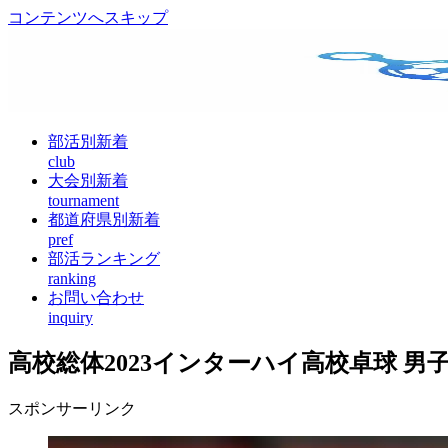
コンテンツへスキップ
部活別新着
club
大会別新着
tournament
都道府県別新着
pref
部活ランキング
ranking
お問い合わせ
inquiry
高校総体2023インターハイ高校卓球 
スポンサーリンク