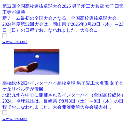
第52回全国高校選抜卓球大会2025 男子愛工大名電 女子四天
王寺が優勝
新チーム最初の全国大会となる、全国高校選抜卓球大会。
2024年度第52回大会は、岡山県で2025年3月20日（木）～23
日（日）の日程でおこなわれました。大会会...
www.iezo.net
高校総体2024インターハイ高校卓球 男子愛工大名電 女子香
ケ丘リベルテが優勝
北部九州を中心に開催されるインターハイ（全国高校総体）
2024。卓球競技は、長崎県で8月3日（土）～8日（木）の日
程でおこなわれました。大会開催要項大会会場大村...
www.iezo.net