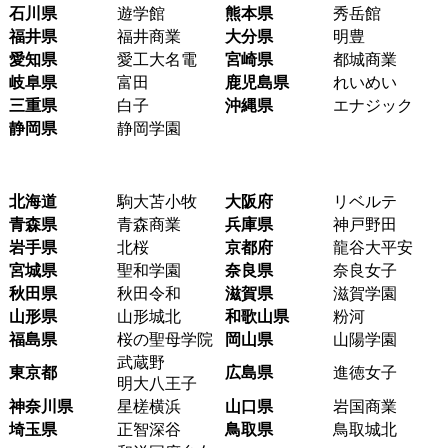
石川県
遊学館
熊本県
秀岳館
福井県
福井商業
大分県
明豊
愛知県
愛工大名電
宮崎県
都城商業
岐阜県
富田
鹿児島県
れいめい
三重県
白子
沖縄県
エナジック
静岡県
静岡学園
北海道
駒大苫小牧
大阪府
リベルテ
青森県
青森商業
兵庫県
神戸野田
岩手県
北桜
京都府
龍谷大平安
宮城県
聖和学園
奈良県
奈良女子
秋田県
秋田令和
滋賀県
滋賀学園
山形県
山形城北
和歌山県
粉河
福島県
桜の聖母学院
岡山県
山陽学園
武蔵野
東京都
広島県
進徳女子
明大八王子
神奈川県
星槎横浜
山口県
岩国商業
埼玉県
正智深谷
鳥取県
鳥取城北