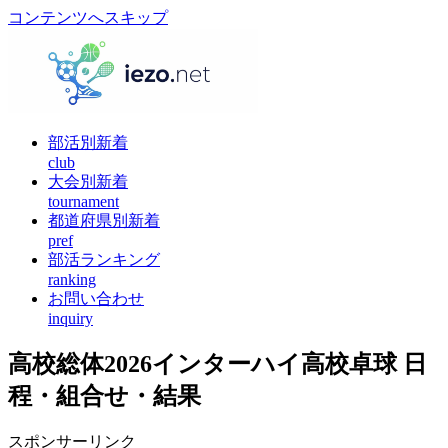
コンテンツへスキップ
部活別新着
club
大会別新着
tournament
都道府県別新着
pref
部活ランキング
ranking
お問い合わせ
inquiry
高校総体2026インターハイ高校卓球 日
程・組合せ・結果
スポンサーリンク