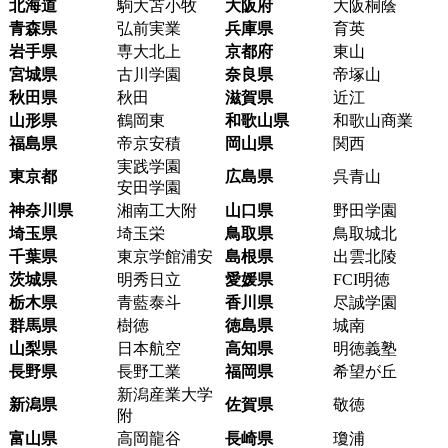
北海道
駒大苫小牧
大阪府
大阪桐蔭
青森県
弘前実業
兵庫県
育英
岩手県
専大北上
京都府
東山
宮城県
古川学園
奈良県
帝塚山
秋田県
秋田
滋賀県
近江
山形県
鶴岡東
和歌山県
和歌山商業
福島県
帝京安積
岡山県
関西
実践学園
東京都
広島県
呉青山
安田学園
神奈川県
湘南工大附
山口県
野田学園
埼玉県
埼玉栄
鳥取県
鳥取城北
千葉県
東京学館浦安
島根県
出雲北陵
茨城県
明秀日立
愛媛県
FCI明徳
栃木県
青藍泰斗
香川県
尽誠学園
群馬県
樹徳
徳島県
城南
山梨県
日本航空
高知県
明徳義塾
長野県
長野工業
福岡県
希望が丘
新潟産業大学
新潟県
佐賀県
敬徳
附
富山県
高岡龍谷
長崎県
瓊浦