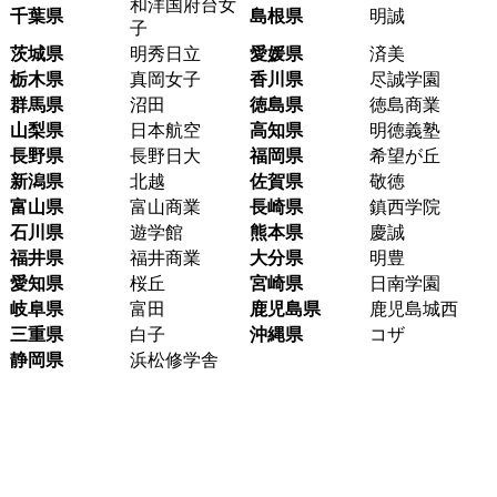
和洋国府台女
千葉県
島根県
明誠
子
茨城県
明秀日立
愛媛県
済美
栃木県
真岡女子
香川県
尽誠学園
群馬県
沼田
徳島県
徳島商業
山梨県
日本航空
高知県
明徳義塾
長野県
長野日大
福岡県
希望が丘
新潟県
北越
佐賀県
敬徳
富山県
富山商業
長崎県
鎮西学院
石川県
遊学館
熊本県
慶誠
福井県
福井商業
大分県
明豊
愛知県
桜丘
宮崎県
日南学園
岐阜県
富田
鹿児島県
鹿児島城西
三重県
白子
沖縄県
コザ
静岡県
浜松修学舎