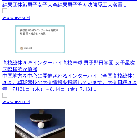
結果団体戦男子女子大会結果男子準々決勝愛工大名電...
www.iezo.net
高校総体2025インターハイ高校卓球 男子野田学園 女子星槎
国際横浜が優勝
中国地方を中心に開催されるインターハイ（全国高校総体）
2025。卓球競技の大会情報を掲載しています。大会日程2025
年 7月31日（木）～8月4日（金）7月31...
www.iezo.net