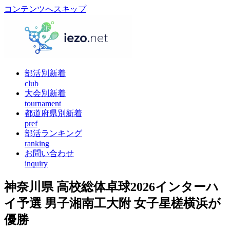
コンテンツへスキップ
部活別新着
club
大会別新着
tournament
都道府県別新着
pref
部活ランキング
ranking
お問い合わせ
inquiry
神奈川県 高校総体卓球2026インターハ
イ予選 男子湘南工大附 女子星槎横浜が
優勝