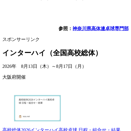
参照：
神奈川県高体連卓球専門部
スポンサーリンク
インターハイ（全国高校総体）
2026年 8月13日（木）～8月17日（月）
大阪府開催
高校総体2026インターハイ高校卓球 日程・組合せ・結果