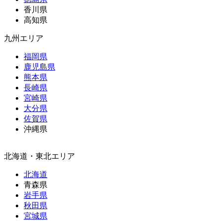
香川県
高知県
九州エリア
福岡県
鹿児島県
熊本県
長崎県
宮崎県
大分県
佐賀県
沖縄県
北海道・東北エリア
北海道
青森県
岩手県
秋田県
宮城県