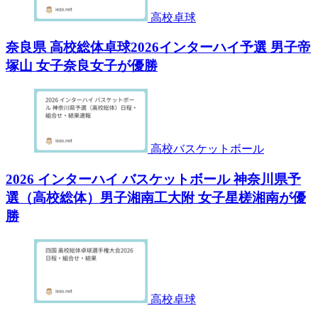
高校卓球
奈良県 高校総体卓球2026インターハイ予選 男子帝
塚山 女子奈良女子が優勝
高校バスケットボール
2026 インターハイ バスケットボール 神奈川県予
選（高校総体）男子湘南工大附 女子星槎湘南が優
勝
高校卓球