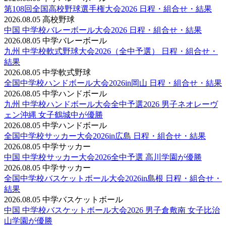
第108回全国高校野球選手権大会2026 日程・組合せ・結果
2026.08.05
高校野球
中国 中学校バレーボール大会2026 日程・組合せ・結果
2026.08.05
中学バレーボール
九州 中学校軟式野球大会2026（全中予選） 日程・組合せ・
結果
2026.08.05
中学軟式野球
全国中学校ハンドボール大会2026in岡山 日程・組合せ・結果
2026.08.05
中学ハンドボール
九州 中学校ハンドボール大会全中予選2026 男子ネオレーヴ
ェン沖縄 女子鶴城中が優勝
2026.08.05
中学ハンドボール
全国中学校サッカー大会2026in広島 日程・組合せ・結果
2026.08.05
中学サッカー
中国 中学校サッカー大会2026全中予選 高川学園が優勝
2026.08.05
中学サッカー
全国中学校バスケットボール大会2026in島根 日程・組合せ・
結果
2026.08.05
中学バスケットボール
中国 中学校バスケットボール大会2026 男子倉敷南 女子比治
山学園が優勝