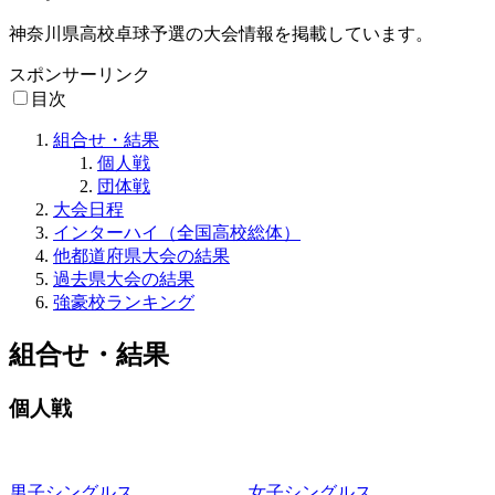
神奈川県高校卓球予選の大会情報を掲載しています。
スポンサーリンク
目次
組合せ・結果
個人戦
団体戦
大会日程
インターハイ（全国高校総体）
他都道府県大会の結果
過去県大会の結果
強豪校ランキング
組合せ・結果
個人戦
男子シングルス
女子シングルス