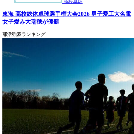
高校卓球
東海 高校総体卓球選手権大会2026 男子愛工大名電
女子愛み大瑞穂が優勝
部活強豪ランキング