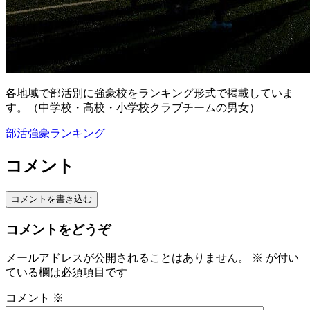
各地域で部活別に強豪校をランキング形式で掲載していま
す。（中学校・高校・小学校クラブチームの男女）
部活強豪ランキング
コメント
コメントを書き込む
コメントをどうぞ
メールアドレスが公開されることはありません。
※
が付い
ている欄は必須項目です
コメント
※