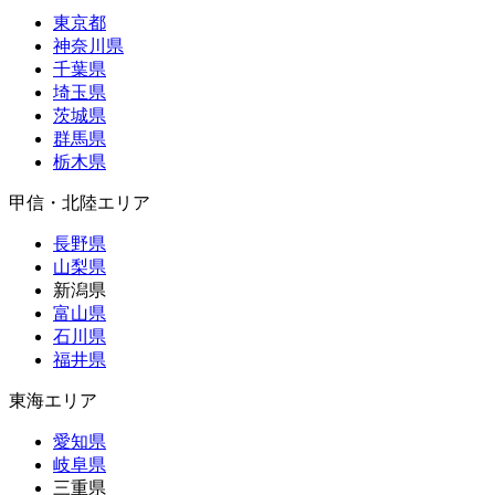
東京都
神奈川県
千葉県
埼玉県
茨城県
群馬県
栃木県
甲信・北陸エリア
長野県
山梨県
新潟県
富山県
石川県
福井県
東海エリア
愛知県
岐阜県
三重県