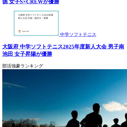
徳 女子S×CREWが優勝
中学ソフトテニス
大阪府 中学ソフトテニス2025年度新人大会 男子南
池田 女子昇陽が優勝
部活強豪ランキング