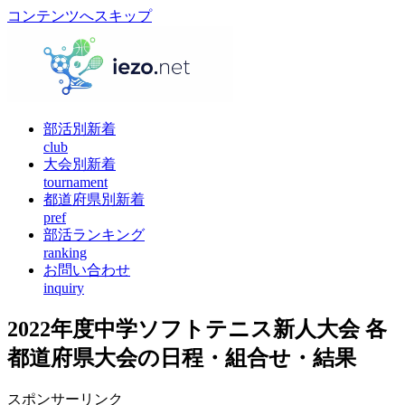
コンテンツへスキップ
部活別新着
club
大会別新着
tournament
都道府県別新着
pref
部活ランキング
ranking
お問い合わせ
inquiry
2022年度中学ソフトテニス新人大会 各
都道府県大会の日程・組合せ・結果
スポンサーリンク