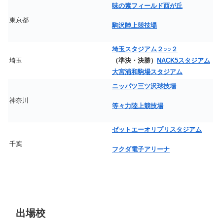
味の素フィールド西が丘
東京都
駒沢陸上競技場
埼玉スタジアム２○○２
埼玉
（準決・決勝）
NACK5スタジアム
大宮
浦和駒場スタジアム
ニッパツ三ツ沢球技場
神奈川
等々力陸上競技場
ゼットエーオリプリスタジアム
千葉
フクダ電子アリーナ
出場校