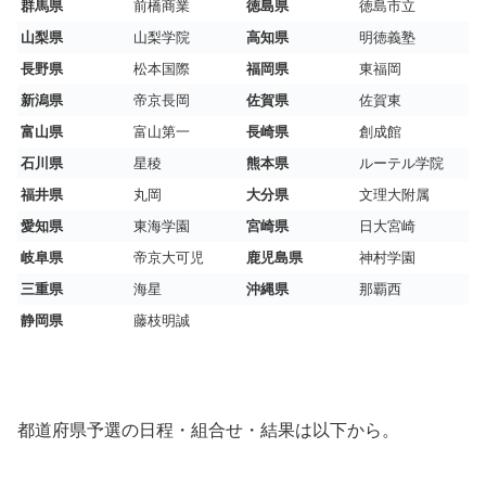
群馬県
前橋商業
徳島県
徳島市立
山梨県
山梨学院
高知県
明徳義塾
長野県
松本国際
福岡県
東福岡
新潟県
帝京長岡
佐賀県
佐賀東
富山県
富山第一
長崎県
創成館
石川県
星稜
熊本県
ルーテル学院
福井県
丸岡
大分県
文理大附属
愛知県
東海学園
宮崎県
日大宮崎
岐阜県
帝京大可児
鹿児島県
神村学園
三重県
海星
沖縄県
那覇西
静岡県
藤枝明誠
都道府県予選の日程・組合せ・結果は以下から。