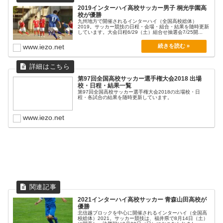
4
3
1
1PK4
千葉
宮城
福井
東京A
2019インターハイ高校サッカー男子 桐光学園高
校が優勝
佐賀東
宮崎日大
ルーテル学院
大社
九州地方で開催されるインターハイ（全国高校総体）
1
0
0
1PK3
2019。サッカー競技の日程・会場・組合・結果を随時更新
佐賀
宮崎
熊本
島根
しています。大会日程6/29（土）組合せ抽選会7/25開...
明桜
市立船橋
札幌大谷
丸岡
www.iezo.net
3
1
0
4
秋田
千葉
北海道
福井
那覇西
那覇西
大手前高松
大手前高松
4
0
1
1
沖縄
沖縄
香川
香川
第97回全国高校サッカー選手権大会2018 出場
校・日程・結果一覧
関東第一
関東第一
帝京大可児
帝京大可児
第97回全国高校サッカー選手権大会2018の出場校・日
4
1PK6
3
2
東京B
東京B
岐阜
岐阜
程・各試合の結果を随時更新しています。
山辺
神戸弘陵
初芝橋本
明徳義塾
0
1PK7
1
0
www.iezo.net
奈良
兵庫
和歌山
高知
準決勝
遠野
履正社
東海学園
広島皆実
0
1
0
0
岩手
大阪
愛知
広島
神戸弘陵
帝京長岡
明徳義塾
青森山田
1月9日（土）
5
2
2
2
兵庫
新潟
高知
青森
山梨学院
矢板中央
2PK3
0
山梨
栃木
帝京長岡
青森山田
2021インターハイ高校サッカー 青森山田高校が
2PK1
5
優勝
新潟
青森
北信越ブロックを中心に開催されるインターハイ（全国高
校総体）2021。サッカー競技は、福井県で8月14日（土）