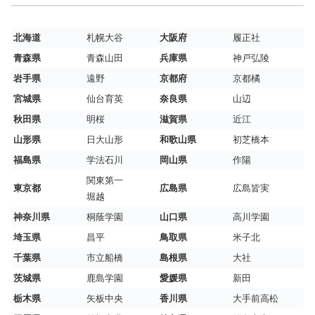
北海道
札幌大谷
大阪府
履正社
青森県
青森山田
兵庫県
神戸弘陵
岩手県
遠野
京都府
京都橘
宮城県
仙台育英
奈良県
山辺
秋田県
明桜
滋賀県
近江
山形県
日大山形
和歌山県
初芝橋本
福島県
学法石川
岡山県
作陽
関東第一
東京都
広島県
広島皆実
堀越
神奈川県
桐蔭学園
山口県
高川学園
埼玉県
昌平
鳥取県
米子北
千葉県
市立船橋
島根県
大社
茨城県
鹿島学園
愛媛県
新田
栃木県
矢板中央
香川県
大手前高松