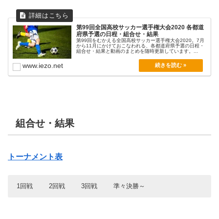
第99回全国高校サッカー選手権大会2020 各都道
府県予選の日程・組合せ・結果
第99回をむかえる全国高校サッカー選手権大会2020。7月
から11月にかけておこなわれる、各都道府県予選の日程・
組合せ・結果と動画のまとめを随時更新しています。...
www.iezo.net
組合せ・結果
トーナメント表
1回戦
2回戦
3回戦
準々決勝～
1回戦
2回戦
3回戦
準々決勝