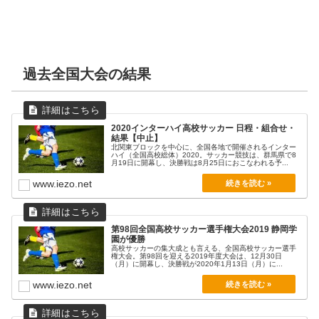
12月31日（木）
1月2日（土）
1月3日（日）
1月5日（火）
山梨学院
藤枝明誠
藤枝明誠
山梨学院
星稜
矢板中央
矢板中央
矢板中央
1
3
1PK6
1
2PK3
1PK6
0PK3
2
過去全国大会の結果
山梨
静岡
静岡
山梨
石川
栃木
栃木
栃木
米子北
新田
山梨学院
昌平
作陽
徳島市立
東福岡
富山第一
0
2
1PK7
0
2PK5
1PK5
0PK1
0
鳥取
愛媛
山梨
埼玉
岡山
徳島
福岡
富山
鹿島学園
山梨学院
昌平
市立船橋
桐蔭学園
作陽
神村学園
堀越
2020インターハイ高校サッカー 日程・組合せ・
1
1
3
1
0
1
0
0
茨城
山梨
埼玉
千葉
神奈川
岡山
鹿児島
東京A
結果【中止】
北関東ブロックを中心に、全国各地で開催されるインター
海星
鹿島学園
創成館
帝京長岡
東福岡
東福岡
富山第一
青森山田
ハイ（全国高校総体）2020。サッカー競技は、群馬県で8
0
0
0
2
2
2
1
4
月19日に開幕し、決勝戦は8月25日におこなわれる予...
三重
茨城
長崎
新潟
福岡
福岡
富山
青森
www.iezo.net
松本国際
京都橘
仙台育英
日大山形
近江
堀越
0
0
0
1PK3
0
2
長野
京都
宮城
山形
滋賀
東京A
京都橘
昌平
市立船橋
近江
神村学園
丸岡
6
2
3
1PK5
1
0
第98回全国高校サッカー選手権大会2019 静岡学
京都
埼玉
千葉
滋賀
鹿児島
福井
園が優勝
高校サッカーの集大成とも言える、全国高校サッカー選手
昌平
学法石川
神戸弘陵
前橋商業
富山第一
帝京大可児
権大会。第98回を迎える2019年度大会は、12月30日
2PK8
1PK3
1
1
2
2
（月）に開幕し、決勝戦が2020年1月13日（月）に...
埼玉
福島
兵庫
群馬
富山
岐阜
高川学園
創成館
帝京長岡
神村学園
日本文理大附
青森山田
www.iezo.net
2PK7
1PK4
3
2
1
4
山口
長崎
新潟
鹿児島
大分
青森
市立船橋
仙台育英
丸岡
堀越