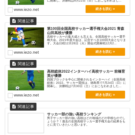
に開幕し、決勝戦は8月22日（日）におこなわれまし...
www.iezo.net
決勝
第100回全国高校サッカー選手権大会2021 青森
山田高校が優勝
高校サッカーの集大成とも言える、全国高校サッカー選手
1月11日（月）
権大会。2021年度大会は、記念すべき100回大会となりま
す。大会日程12月28日（火）開会式開幕戦12月2...
www.iezo.net
山梨学院
青森山田
2PK4
2PK2
山梨
青森
高校総体2022インターハイ高校サッカー 前橋育
英が優勝
四国ブロックを中心に開催されるインターハイ（全国高校
総体）2022。サッカー競技は、徳島県で7月24日（日）に
開幕し、決勝戦は7月30日（土）におこなわれました...
www.iezo.net
サッカー部の強い高校ランキング
男子サッカー部の強い高校はどの地域のどの学校なのでし
ょうか？！過去の全国高校サッカー選手権大会の結果をも
とに見ていきたいと思います。