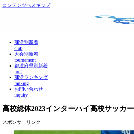
コンテンツへスキップ
部活別新着
club
大会別新着
tournament
都道府県別新着
pref
部活ランキング
ranking
お問い合わせ
inquiry
高校総体2023インターハイ高校サッカー
スポンサーリンク