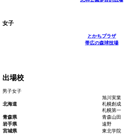
女子
とかちプラザ
帯広の森球技場
出場校
男子
女子
旭川実業
北海道
札幌創成
札幌第一
青森県
青森山田
岩手県
遠野
宮城県
東北学院