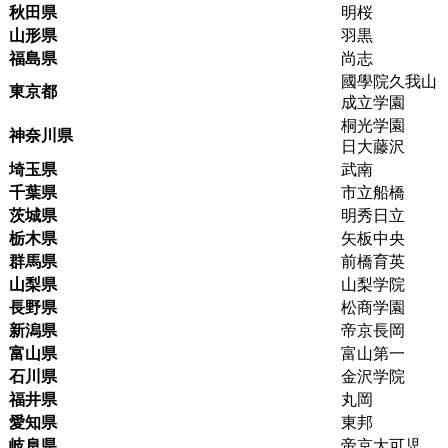
秋田県
明桜
山形県
羽黒
福島県
尚志
國學院久我山
東京都
成立学園
桐光学園
神奈川県
日大藤沢
埼玉県
武南
千葉県
市立船橋
茨城県
明秀日立
栃木県
矢板中央
群馬県
前橋育英
山梨県
山梨学院
長野県
松商学園
新潟県
帝京長岡
富山県
富山第一
石川県
金沢学院
福井県
丸岡
愛知県
東邦
岐阜県
帝京大可児