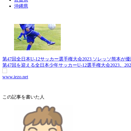
沖縄県
第47回全日本U-12サッカー選手権大会2023 ソレッソ熊本が優
第47回を迎える全日本少年サッカーU-12選手権大会2023。2
www.iezo.net
この記事を書いた人