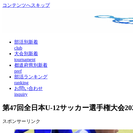
コンテンツへスキップ
部活別新着
club
大会別新着
tournament
都道府県別新着
pref
部活ランキング
ranking
お問い合わせ
inquiry
第47回全日本U-12サッカー選手権大会2
スポンサーリンク