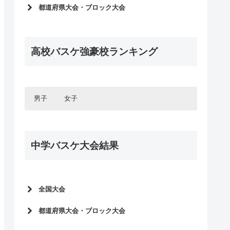
インターハイ2026
都道府県大会・ブロック大会
ウィンターカップ2025
インターハイ予選2026
インターハイ2025
2025年度新人大会
ウィンターカップ2024
高校バスケ強豪校ランキング
ウィンターカップ予選2025
インターハイ2024
インターハイ予選2025
国体2023
2024年度新人大会
ウィンターカップ2023
ウィンターカップ予選2024
男子
女子
インターハイ2023
インターハイ予選2024
国体2022
北海道・東北エリア
2023年度新人大会
北海道・東北エリア
ウィンターカップ2022
北海道
ウィンターカップ予選2023
関東エリア
中学バスケ大会結果
青森県
北海道
インターハイ2022
関東エリア
インターハイ予選2023
東京都
岩手県
青森県
甲信・北陸エリア
ウィンターカップ2021
神奈川県
東京都
2022年度新人大会
秋田県
岩手県
甲信・北陸エリア
国体2021
長野県
千葉県
神奈川県
宮城県
秋田県
東海エリア
ウィンターカップ予選2022
山梨県
長野県
インターハイ2021
埼玉県
千葉県
全国大会
山形県
宮城県
東海エリア
愛知県
インターハイ予選2022
新潟県
山梨県
茨城県
埼玉県
関西エリア
ウィンターカップ2020
山形県
全中バスケ2026
岐阜県
愛知県
富山県
新潟県
2021年度新人大会
都道府県大会・ブロック大会
群馬県
茨城県
関西エリア
大阪府
国体2020
三重県
岐阜県
Jr.ウィンターカップ2026
石川県
富山県
中国エリア
栃木県
群馬県
ウィンターカップ予選2021
全中バスケ予選2026
兵庫県
大阪府