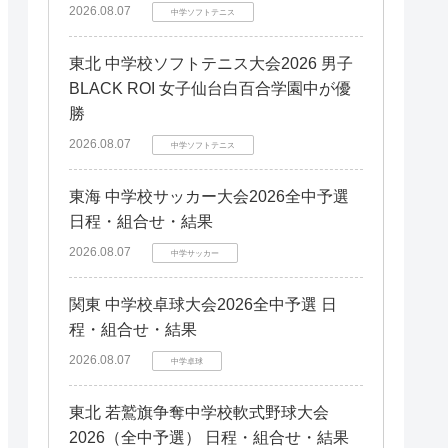
和歌山
和歌山
2026.08.07
福岡県
福岡県
中学ソフトテニス
鹿児島県
鹿児島県
熊本県
熊本県
東北 中学校ソフトテニス大会2026 男子
長崎県
長崎県
BLACK ROI 女子仙台白百合学園中が優
宮崎県
宮崎県
勝
大分県
大分県
2026.08.07
中学ソフトテニス
佐賀県
佐賀県
東海 中学校サッカー大会2026全中予選
日程・組合せ・結果
2026.08.07
中学サッカー
関東 中学校卓球大会2026全中予選 日
程・組合せ・結果
2026.08.07
中学卓球
東北 若鷲旗争奪中学校軟式野球大会
2026（全中予選） 日程・組合せ・結果