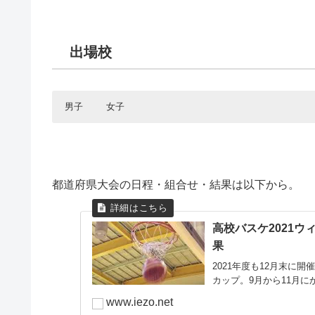
出場校
男子
女子
⽩樺学園
札幌⼭の⼿
北海道
北海道
駒⼤苫⼩牧
旭川藤星
青森県
青森県
八戸光星
柴田学園
都道府県大会の日程・組合せ・結果は以下から。
岩手県
岩手県
一関工業
白百合
高校バスケ2021
仙台大明成
仙台大明成
果
宮城県
宮城県
東北
聖和学園
2021年度も12月末に
カップ。9月から11月に
秋田県
秋田県
能代科学技
秋田北
www.iezo.net
山形県
山形県
羽黒
山形中央