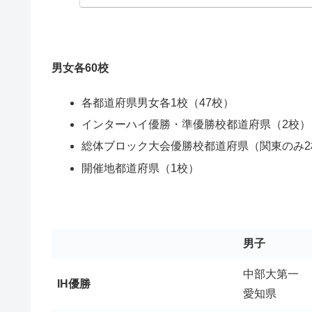
福島県
福島県
福島東稜
福島東稜
実践学園
明星学園
東京都
東京都
学園八王子
東京成徳大
男女各60校
國學院久我山
八雲学園
神奈川県
神奈川県
桐光学園
星槎湘南
各都道府県男女各1校（47校）
埼玉県
埼玉県
正智深谷
昌平
インターハイ優勝・準優勝校都道府県（2校）
千葉県
習志野
昭和学院
総体ブロック大会優勝校都道府県（関東のみ2
千葉県
市立柏
開催地都道府県（1校）
茨城県
土浦日大
茨城県
明秀日立
栃木県
宇都宮工業
栃木県
白鷗
群馬県
育英
群馬県
市立前橋
男子
山梨県
日川
山梨県
日本航空
中部大第一
IH優勝
長野県
東海大諏訪
愛知県
長野県
佐久長聖