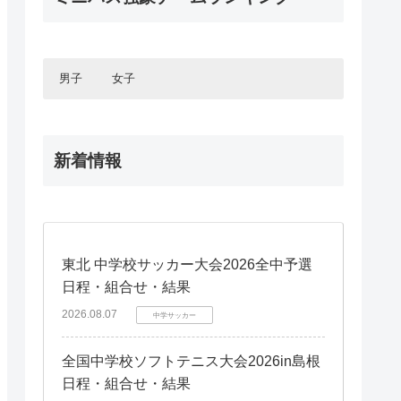
岡山県
岡山県
全国ミニバスケットボール大会2022
滋賀県
滋賀県
第1回全国U15選手権大会予選
愛媛県
愛媛県
2022年度全国予選
山口県
山口県
奈良県
奈良県
九州エリア
九州エリア
全国ミニバスケットボール大会2021
徳島県
徳島県
全中バスケ2020予選
島根県
島根県
2021年度全国予選
福岡県
福岡県
全国ミニバスケットボール大会2020
香川県
香川県
鳥取県
鳥取県
2019年度新人大会
2020年度全国予選
鹿児島県
鹿児島県
男子
女子
全国ミニバスケットボール大会2019
全中バスケ2019予選
2019年度全国予選
熊本県
熊本県
長崎県
長崎県
北海道・東北エリア
北海道・東北エリア
宮崎県
宮崎県
新着情報
北海道
北海道
大分県
大分県
関東エリア
関東エリア
青森県
青森県
佐賀県
佐賀県
東京都
東京都
岩手県
岩手県
甲信・北陸エリア
甲信・北陸エリア
神奈川県
神奈川県
秋田県
秋田県
長野県
長野県
千葉県
千葉県
宮城県
宮城県
東海エリア
東海エリア
山梨県
山梨県
埼玉県
埼玉県
山形県
山形県
東北 中学校サッカー大会2026全中予選
愛知県
愛知県
新潟県
新潟県
茨城県
茨城県
関西エリア
関西エリア
福島県
福島県
日程・組合せ・結果
富山県
富山県
群馬県
群馬県
大阪府
大阪府
三重県
三重県
石川県
石川県
中国エリア
中国エリア
2026.08.07
中学サッカー
栃木県
栃木県
兵庫県
兵庫県
静岡県
静岡県
福井県
福井県
広島県
広島県
京都府
京都府
四国エリア
四国エリア
岡山県
岡山県
全国中学校ソフトテニス大会2026in島根
滋賀県
滋賀県
愛媛県
愛媛県
山口県
山口県
日程・組合せ・結果
奈良県
奈良県
九州エリア
九州エリア