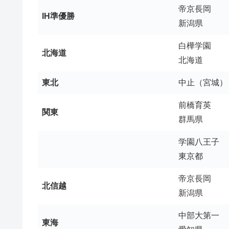
帝京長岡
帝京長岡
IH準優勝
新潟県
開志国際
開志国際
新潟県
新潟県
北越
新潟中央
白樺学園
富山県
富山県
高岡第一
龍谷富山
北海道
北海道
石川県
石川県
金沢
津幡
東北
中止（宮城）
福井県
福井県
北陸
足羽
中部大第一
桜花学園
前橋育英
愛知県
関東
愛知県
桜丘
安城学園
群馬県
豊田大谷
岐阜女子
岐阜県
学園八王子
岐阜県
富田
県岐阜商
東京都
三重県
三重県
津工業
メリノール
帝京長岡
静岡県
静岡県
浜松開誠館
浜松開誠館
北信越
新潟県
中部大第一
東海