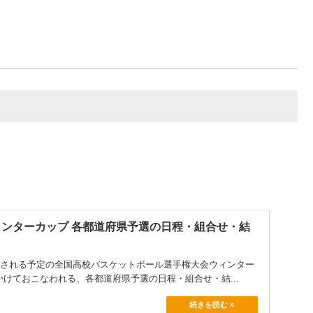
大阪薫英女
大阪府
大阪府
大阪桐蔭
大阪桐蔭
兵庫県
兵庫県
村野工
三田松聖
洛南
京都精華
京都府
京都府
東山
京都両洋
ウィンターカップ 各都道府県予選の日程・組合せ・結
奈良県
奈良県
奈良育英
奈良文化
開催される予定の全国高校バスケットボール選手権大会ウィンター
かけておこなわれる、各都道府県予選の日程・組合せ・結...
滋賀県
滋賀県
光泉カトリック
近江兄弟社
和歌山県
和歌山県
和歌山南陵
和歌山信愛