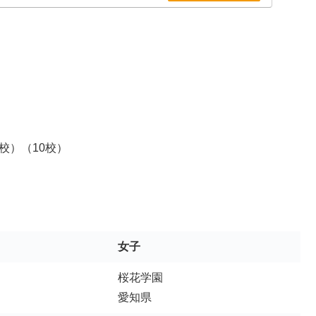
岡山県
岡山県
関西
倉敷翠松
広島皆実
広島県
広島県
広島皆実
呉港
山口県
山口県
豊浦
徳山商工
鳥取県
鳥取県
鳥取城北
鳥取城北
島根県
松江西
校）（10校）
島根県
松徳学院
愛媛県
松山学院
愛媛県
聖カ学園
香川県
尽誠学園
香川県
英明
徳島県
城東
徳島県
富岡東
明徳義塾
女子
高知県
高知中央
高知中央
高知県
岡豊
桜花学園
福岡第一
福岡県
愛知県
福大大濠
福大若葉
福岡県