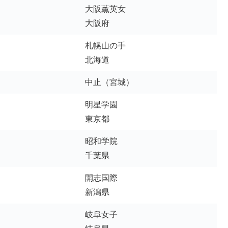
東海大福岡
大阪薫英女
佐賀県
佐賀北
大阪府
佐賀県
佐賀北
札幌山の手
長崎県
長崎県
西海学園
鎮西学院
北海道
熊本県
熊本県
九州学院
熊本商業
中止（宮城）
大分県
大分県
別府溝部学園
大分
明星学園
宮崎県
小林
宮崎県
小林
東京都
鹿児島県
れいめい
昭和学院
鹿児島県
れいめい
千葉県
沖縄県
沖縄県
美来工科
西原
開志国際
新潟県
岐阜女子