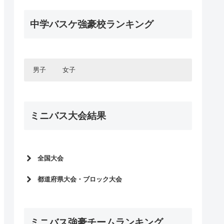
静岡県
三重県
インターハイ2020
福井県
石川県
中国エリア
全中バスケ2025
栃木県
広島県
インターハイ予選2021
京都府
兵庫県
2025年度新人大会
静岡県
四国エリア
福井県
ウィンターカップ2019
Jr.ウィンターカップ2025
岡山県
広島県
滋賀県
京都府
2020年度新人大会
中学バスケ強豪校ランキング
四国エリア
第6回全国U15選手権大会予選
愛媛県
山口県
岡山県
国体2019
全中バスケ2024
奈良県
滋賀県
九州エリア
ウィンターカップ予選2020
徳島県
愛媛県
全中バスケ予選2025
島根県
山口県
インターハイ2019
奈良県
九州エリア
Jr.ウィンターカップ2024
福岡県
香川県
徳島県
インターハイ予選2020
鳥取県
島根県
2024年度新人大会
ウィンターカップ2018
鹿児島県
福岡県
全中バスケ2023
高知県
香川県
鳥取県
2019年度新人大会
第5回全国U15選手権大会予選
熊本県
鹿児島県
男子
女子
高知県
Jr.ウィンターカップ2023
ウィンターカップ予選2019
全中バスケ予選2024
長崎県
熊本県
全中バスケ2022
インターハイ予選2019
宮崎県
長崎県
2023年度新人大会
北海道・東北エリア
北海道・東北エリア
Jr.ウィンターカップ2022
大分県
宮崎県
第4回全国U15選手権大会予選
ミニバス大会結果
北海道
北海道
全中バスケ2021
佐賀県
大分県
関東エリア
関東エリア
全中バスケ予選2023
青森県
青森県
沖縄県
佐賀県
Jr.ウィンターカップ2021
東京都
東京都
2022年度新人大会
岩手県
岩手県
沖縄県
甲信・北陸エリア
甲信・北陸エリア
全中バスケ2020
神奈川県
神奈川県
秋田県
秋田県
第3回全国U15選手権大会予選
長野県
長野県
Jr.ウィンターカッププレ大会2020
千葉県
千葉県
全国大会
宮城県
宮城県
東海エリア
東海エリア
全中バスケ2022予選
山梨県
山梨県
埼玉県
埼玉県
全中バスケ2019
全国ミニバスケットボール大会2026
愛知県
愛知県
新潟県
新潟県
2021年度新人大会
都道府県大会・ブロック大会
茨城県
茨城県
関西エリア
関西エリア
岐阜県
岐阜県
全国ミニバスケットボール大会2025
富山県
富山県
群馬県
群馬県
第2回全国U15選手権大会予選
2025年度全国予選
大阪府
大阪府
三重県
三重県
石川県
石川県
中国エリア
中国エリア
全国ミニバスケットボール大会2024
栃木県
栃木県
全中バスケ2021予選
兵庫県
兵庫県
2024年度全国予選
静岡県
静岡県
福井県
福井県
全国ミニバスケットボール大会2023
広島県
広島県
京都府
京都府
2020年度新人大会
ミニバス強豪チームランキング
四国エリア
四国エリア
2023年度全国予選