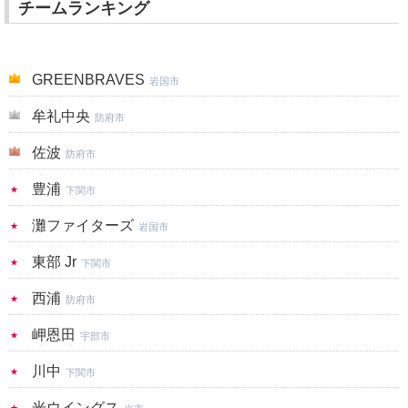
チームランキング
GREENBRAVES
岩国市
牟礼中央
防府市
佐波
防府市
豊浦
下関市
灘ファイターズ
岩国市
東部 Jr
下関市
西浦
防府市
岬恩田
宇部市
川中
下関市
光ウイングス