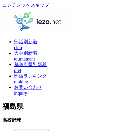
コンテンツへスキップ
部活別新着
club
大会別新着
tournament
都道府県別新着
pref
部活ランキング
ranking
お問い合わせ
inquiry
福島県
高校野球