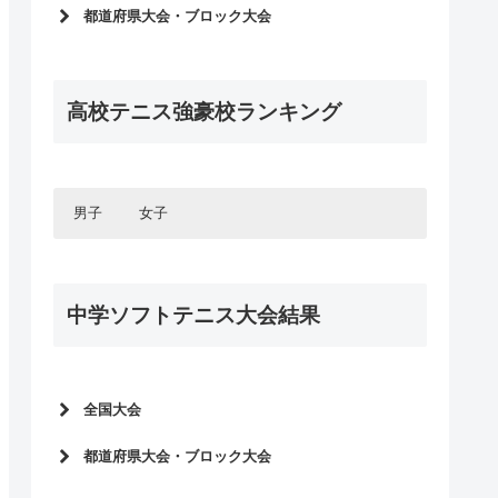
インターハイ2026
都道府県大会・ブロック大会
選抜大会2026
インターハイ予選2026
インターハイ2025
選抜大会予選2026
選抜大会2025
高校テニス強豪校ランキング
インターハイ予選2025
インターハイ2024
選抜大会予選2025
選抜大会2024
インターハイ予選2024
国体2023
選抜大会予選2024
男子
女子
インターハイ2023
インターハイ予選2023
選抜大会2023
北海道・東北エリア
選抜大会予選2023
北海道・東北エリア
国体2022
北海道
インターハイ予選2022
関東エリア
中学ソフトテニス大会結果
青森県
北海道
インターハイ2022
関東エリア
選抜大会予選2022
東京都
岩手県
青森県
甲信・北陸エリア
選抜大会2022
神奈川県
東京都
インターハイ予選2021
秋田県
岩手県
甲信・北陸エリア
インターハイ2021
長野県
千葉県
千葉県
宮城県
秋田県
東海エリア
長野県
埼玉県
埼玉県
全国大会
山形県
宮城県
東海エリア
愛知県
新潟県
茨城県
茨城県
関西エリア
山形県
全中ソフトテニス2026
岐阜県
愛知県
富山県
新潟県
都道府県大会・ブロック大会
群馬県
群馬県
関西エリア
大阪府
三重県
岐阜県
全中ソフトテニス2025
石川県
富山県
中国エリア
栃木県
栃木県
全中ソフトテニス予選2026
兵庫県
大阪府