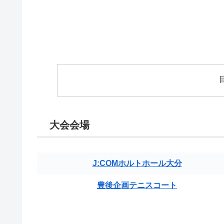
大会会場
J:COMホルトホール大分
豊後企画テニスコート