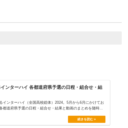
近畿大学附
大商学園
大阪府
大阪府
大阪国際
浪速
兵庫県
兵庫県
相生学院
相生学院
京都府
京都府
東山
京都外大西
奈良県
奈良県
奈良育英
奈良育英
24インターハイ 各都道府県予選の日程・組合せ・結
滋賀県
滋賀県
光泉カトリック
東大津
インターハイ（全国高校総体）2024。5月から6月にかけてお
和歌山県
和歌山県
近大和歌山
慶風
各都道府県予選の日程・組合せ・結果と動画のまとめを随時...
岡山県
岡山県
関西
岡山学芸館