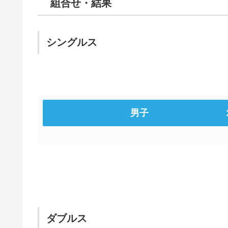
組合せ・結果
愛知県
愛知県
名古屋
椙山女学園
岐阜県
岐阜県
麗澤瑞浪
県岐阜商
シングルス
三重県
三重県
四日市工
四日市商
静岡県
静岡県
磐田東
静岡市立
男子
ダブルス