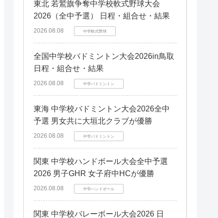
岡山県
岡山県
東北 若鷲旗争奪中学校軟式野球大会
滋賀県
滋賀県
愛媛県
愛媛県
山口県
山口県
2026（全中予選） 日程・組合せ・結果
奈良県
奈良県
九州エリア
九州エリア
徳島県
徳島県
和歌山県
和歌山県
2026.08.08
福岡県
福岡県
中学軟式野球
鳥取県
鳥取県
鹿児島県
鹿児島県
高知県
高知県
熊本県
熊本県
全国中学校バドミントン大会2026in鳥取
長崎県
長崎県
日程・組合せ・結果
宮崎県
宮崎県
2026.08.08
中学バドミントン
大分県
大分県
佐賀県
佐賀県
東海 中学校バドミントン大会2026全中
予選 男女共に大垣北クラブが優勝
2026.08.08
中学バドミントン
関東 中学校ハンドボール大会全中予選
2026 男子GHR 女子府中HCが優勝
2026.08.08
中学ハンドボール
関東 中学校バレーボール大会2026 日