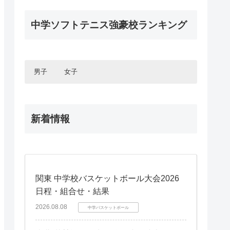
静岡県
三重県
福井県
石川県
中国エリア
全中ソフトテニス2024
広島県
京都府
兵庫県
2025年度新人大会
静岡県
四国エリア
福井県
全中ソフトテニス2023
岡山県
広島県
滋賀県
京都府
中学ソフトテニス強豪校ランキング
四国エリア
全中ソフトテニス予選2025
愛媛県
山口県
岡山県
全中ソフトテニス2022
奈良県
滋賀県
九州エリア
徳島県
愛媛県
2024年度新人大会
島根県
山口県
和歌山
奈良県
九州エリア
全中ソフトテニス2021
福岡県
香川県
徳島県
鳥取県
島根県
全中ソフトテニス予選2024
和歌山
鹿児島県
福岡県
高知県
香川県
鳥取県
2023年度新人大会
熊本県
鹿児島県
男子
女子
高知県
全中ソフトテニス予選2023
長崎県
熊本県
宮崎県
長崎県
2022年度新人大会
北海道・東北エリア
北海道・東北エリア
大分県
宮崎県
全中ソフトテニス2022予選
新着情報
北海道
北海道
佐賀県
大分県
関東エリア
関東エリア
2021年度新人大会
青森県
青森県
沖縄県
佐賀県
東京都
東京都
全中ソフトテニス2021予選
岩手県
岩手県
沖縄県
甲信・北陸エリア
甲信・北陸エリア
秋田県
秋田県
長野県
長野県
千葉県
千葉県
宮城県
宮城県
東海エリア
東海エリア
埼玉県
埼玉県
山形県
山形県
関東 中学校バスケットボール大会2026
愛知県
愛知県
富山県
富山県
茨城県
茨城県
関西エリア
関西エリア
福島県
福島県
日程・組合せ・結果
岐阜県
岐阜県
石川県
石川県
群馬県
群馬県
大阪府
大阪府
三重県
三重県
福井県
福井県
中国エリア
中国エリア
2026.08.08
中学バスケットボール
栃木県
栃木県
兵庫県
兵庫県
静岡県
静岡県
広島県
広島県
京都府
京都府
四国エリア
四国エリア