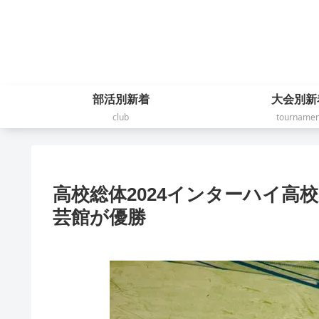
部活別新着
大会別新
club
tournamen
高校総体2024インターハイ高
芸館が優勝