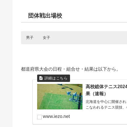
団体戦出場校
男子
女子
北海道
北海道
海星学院
札幌光星
青森県
青森県
青森山田
八戸西
都道府県大会の日程・組合せ・結果は以下から。
岩手県
岩手県
岩手
盛岡白百合
宮城県
宮城県
仙台育英
仙台育英
高校総体テニス20
果（速報）
秋田県
秋田県
秋田
聖霊
北海道を中心に開催される
山形県
山形県
山形南
日大山形
こなわれるテニス競技、
福島県
福島県
福島東
磐城
www.iezo.net
日本大学第三
東京