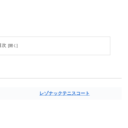
目次
レゾナックテニスコート