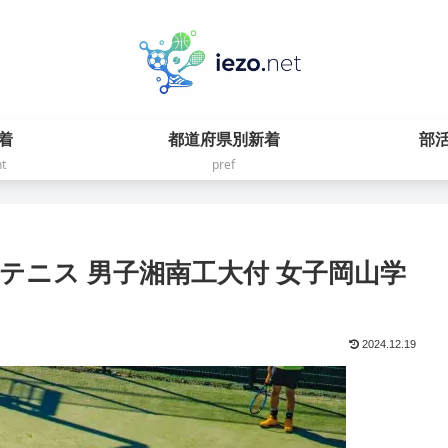
着
都道府県別新着
部
t
pref
校テニス 男子湘南工大付 女子岡山学
2024.12.19