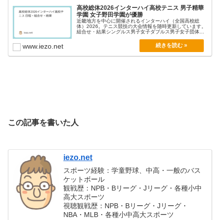
長崎県
高校総体2026インターハイ高校テニス 男子精華
学園 女子野田学園が優勝
宮崎県
近畿地方を中心に開催されるインターハイ（全国高校総
体）2026。テニス競技の大会情報を随時更新しています。
組合せ・結果シングルス男子女子ダブルス男子女子団体戦
大分県
男...
www.iezo.net
佐賀県
沖縄県
この記事を書いた人
iezo.net
スポーツ経験：学童野球、中高・一般のバス
ケットボール
観戦歴：NPB・Bリーグ・Jリーグ・各種小中
高大スポーツ
視聴観戦歴：NPB・Bリーグ・Jリーグ・
NBA・MLB・各種小中高大スポーツ