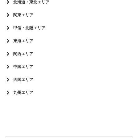
北海道・東北エリア
東北大会
関東エリア
北海道
関東大会
甲信・北陸エリア
青森県
東京都
北信越大会
東海エリア
岩手県
神奈川県
長野県
秋田県
東海大会
関西エリア
千葉県
新潟県
宮城県
愛知県
近畿大会
中国エリア
富山県
山形県
岐阜県
茨城県
大阪府
石川県
中国大会
四国エリア
三重県
群馬県
兵庫県
福井県
広島県
静岡県
四国大会
栃木県
九州エリア
京都府
岡山県
愛媛県
山梨県
滋賀県
九州大会
山口県
徳島県
奈良県
福岡県
島根県
鹿児島県
鳥取県
高知県
熊本県