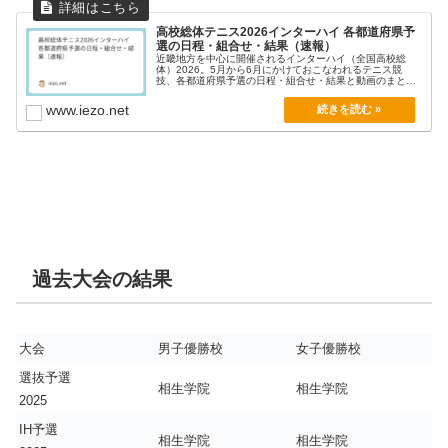
高校総体テニス2026インターハイ 各都道府県予
選の日程・組合せ・結果（速報）
近畿地方を中心に開催されるインターハイ（全国高校総
体）2026。5月から6月にかけておこなわれるテニス競
技、各都道府県予選の日程・組合せ・結果と動画のまとめ
を随...
www.iezo.net
過去大会の結果
大会
男子優勝校
女子優勝校
選抜予選
相生学院
相生学院
2025
IH予選
相生学院
相生学院