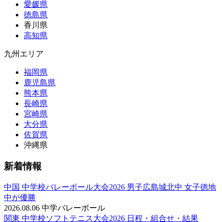
愛媛県
徳島県
香川県
高知県
九州エリア
福岡県
鹿児島県
熊本県
長崎県
宮崎県
大分県
佐賀県
沖縄県
新着情報
中国 中学校バレーボール大会2026 男子広島城北中 女子徳地
中が優勝
2026.08.06
中学バレーボール
関東 中学校ソフトテニス大会2026 日程・組合せ・結果