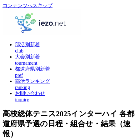
コンテンツへスキップ
部活別新着
club
大会別新着
tournament
都道府県別新着
pref
部活ランキング
ranking
お問い合わせ
inquiry
高校総体テニス2025インターハイ 各都
道府県予選の日程・組合せ・結果（速
報）