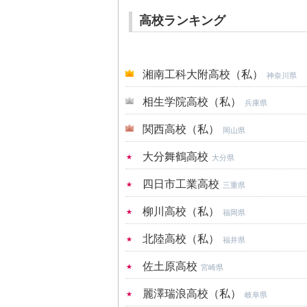
高校ランキング
湘南工科大附高校（私）
神奈川県
相生学院高校（私）
兵庫県
関西高校（私）
岡山県
大分舞鶴高校
大分県
四日市工業高校
三重県
柳川高校（私）
福岡県
北陸高校（私）
福井県
佐土原高校
宮崎県
麗澤瑞浪高校（私）
岐阜県