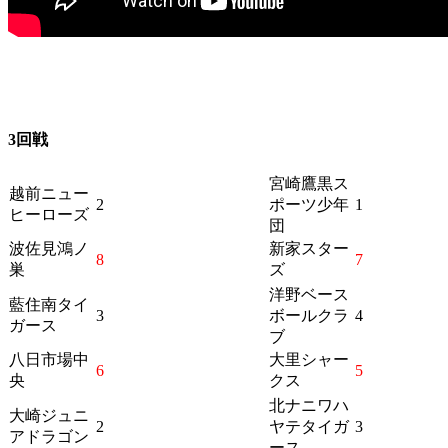
3回戦
宮崎鷹黒ス
越前ニュー
2
ポーツ少年
1
ヒーローズ
団
波佐見鴻ノ
新家スター
8
7
巣
ズ
洋野ベース
藍住南タイ
3
ボールクラ
4
ガース
ブ
八日市場中
大里シャー
6
5
央
クス
北ナニワハ
大崎ジュニ
2
ヤテタイガ
3
アドラゴン
ース