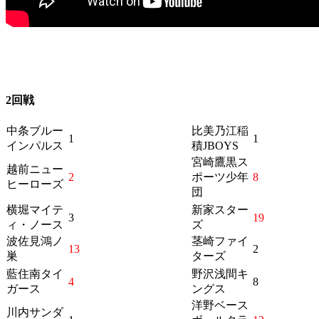
2回戦
中条ブルー
比美乃江稲
1
1
インパルス
積JBOYS
宮崎鷹黒ス
越前ニュー
2
ポーツ少年
8
ヒーローズ
団
横堀マイテ
新家スター
3
19
ィ・ノース
ズ
波佐見鴻ノ
茎崎ファイ
13
2
巣
ターズ
藍住南タイ
野沢浅間キ
4
8
ガース
ングス
洋野ベース
川内サンダ