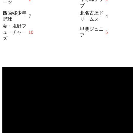
ーツ
ブ
四箇郷少年
北名古屋ド
7
4
野球
リームス
菱・境野フ
甲斐ジュニ
ューチャー
10
5
ア
ズ