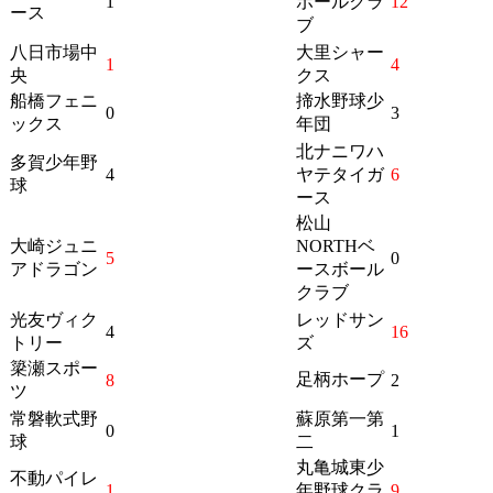
1
ボールクラ
12
ース
ブ
八日市場中
大里シャー
1
4
央
クス
船橋フェニ
揥水野球少
0
3
ックス
年団
北ナニワハ
多賀少年野
4
ヤテタイガ
6
球
ース
松山
大崎ジュニ
NORTHベ
5
0
アドラゴン
ースボール
クラブ
光友ヴィク
レッドサン
4
16
トリー
ズ
簗瀬スポー
足柄ホープ
8
2
ツ
常磐軟式野
蘇原第一第
0
1
球
二
丸亀城東少
不動パイレ
1
年野球クラ
9