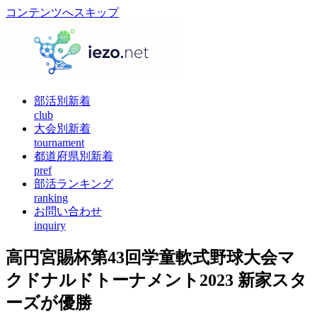
コンテンツへスキップ
部活別新着
club
大会別新着
tournament
都道府県別新着
pref
部活ランキング
ranking
お問い合わせ
inquiry
高円宮賜杯第43回学童軟式野球大会マ
クドナルドトーナメント2023 新家スタ
ーズが優勝