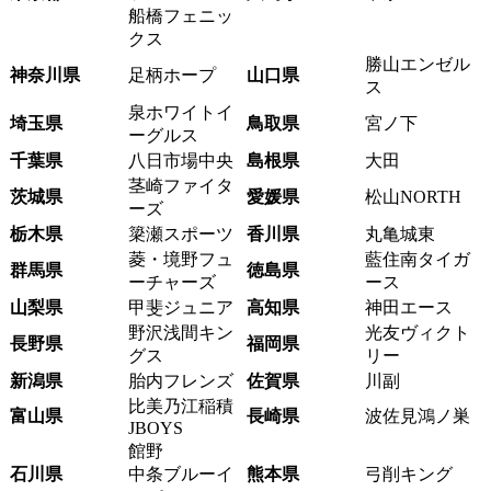
船橋フェニッ
クス
勝山エンゼル
神奈川県
足柄ホープ
山口県
ス
泉ホワイトイ
埼玉県
鳥取県
宮ノ下
ーグルス
千葉県
八日市場中央
島根県
大田
茎崎ファイタ
茨城県
愛媛県
松山NORTH
ーズ
栃木県
簗瀬スポーツ
香川県
丸亀城東
菱・境野フュ
藍住南タイガ
群馬県
徳島県
ーチャーズ
ース
山梨県
甲斐ジュニア
高知県
神田エース
野沢浅間キン
光友ヴィクト
長野県
福岡県
グス
リー
新潟県
胎内フレンズ
佐賀県
川副
比美乃江稲積
富山県
長崎県
波佐見鴻ノ巣
JBOYS
館野
石川県
中条ブルーイ
熊本県
弓削キング