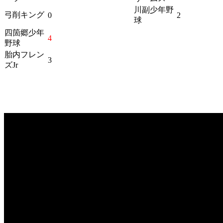
川副少年野
弓削キング
0
2
球
四箇郷少年
4
野球
胎内フレン
3
ズJr