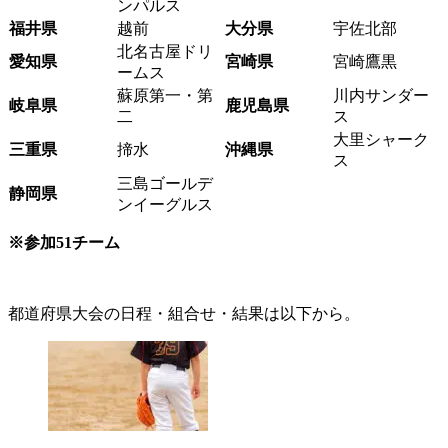
ンパルス
福井県
越前
大分県
宇佐北部
北名古屋ドリ
愛知県
宮崎県
宮崎鷹黒
ームス
蘇原第一・第
川内サンダー
岐阜県
鹿児島県
二
ス
大里シャーク
三重県
揥水
沖縄県
ス
三島ゴールデ
静岡県
ンイーグルス
※参加51チーム
都道府県大会の日程・組合せ・結果は以下から。