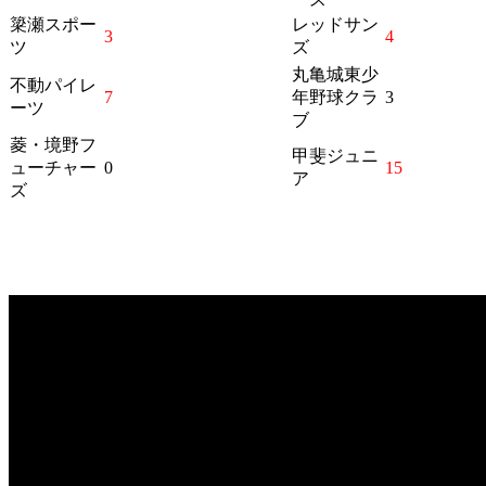
簗瀬スポー
レッドサン
3
4
ツ
ズ
丸亀城東少
不動パイレ
7
年野球クラ
3
ーツ
ブ
菱・境野フ
甲斐ジュニ
ューチャー
0
15
ア
ズ