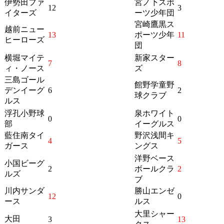
伊勢田ファ
宮ノ下スポ
12
3
イターズ
ーツ少年団
宮崎鷹黒ス
越前ニュー
13
ポーツ少年
11
ヒーローズ
団
横堀マイテ
新家スター
7
8
ィ・ノース
ズ
三島ゴール
館野学童野
デンイーグ
6
2
球クラブ
ルス
浮孔小野球
泉ホワイト
0
0
部
イーグルス
藍住南タイ
野沢浅間キ
4
5
ガース
ングス
洋野ベース
小国ビーグ
2
ボールクラ
2
ルズ
ブ
川内サンダ
勝山エンゼ
12
0
ース
ルス
大里シャー
大田
3
13