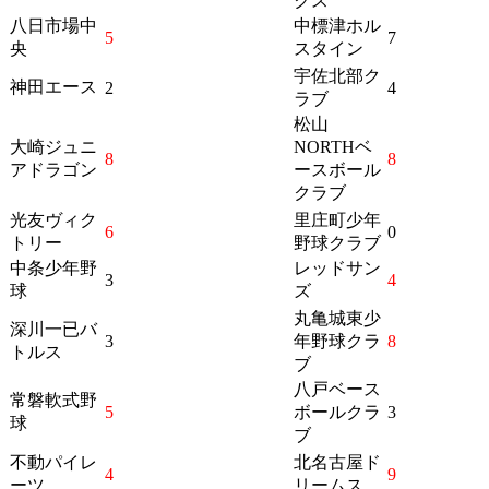
クス
八日市場中
中標津ホル
5
7
央
スタイン
宇佐北部ク
神田エース
2
4
ラブ
松山
大崎ジュニ
NORTHベ
8
8
アドラゴン
ースボール
クラブ
光友ヴィク
里庄町少年
6
0
トリー
野球クラブ
中条少年野
レッドサン
3
4
球
ズ
丸亀城東少
深川一已バ
3
年野球クラ
8
トルス
ブ
八戸ベース
常磐軟式野
5
ボールクラ
3
球
ブ
不動パイレ
北名古屋ド
4
9
ーツ
リームス