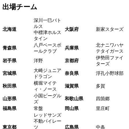
出場チーム
深川一巳バト
ルス
北海道
大阪府
新家スターズ
中標津ホルス
タイン
八戸ベースボ
北ナニワハヤ
青森県
兵庫県
ールクラブ
テタイガース
伊勢田ファイ
岩手県
洋野
京都府
ターズ
大崎ジュニア
宮城県
奈良県
浮孔小野球部
ドラゴン
横堀マイテ
秋田県
滋賀県
多賀
ィ・ノース
小国ビーグル
山形県
和歌山県
四箇郷
ズ
福島県
常盤
岡山県
里庄町
レッドサンズ
不動パイレー
東京都
ツ
広島県
中条