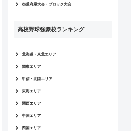
高校野球選手権大会2026
都道府県大会・ブロック大会
選抜高校野球2026
高校野球選手権大会2026
明治神宮野球大会2025
高校野球春季大会2026
高校野球選手権大会2025
高校野球強豪校ランキング
高校野球秋季大会2025
選抜高校野球2025
高校野球選手権大会2025
明治神宮野球大会2024
高校野球春季大会2025
高校野球選手権大会2024
高校野球秋季大会2024
北海道・東北エリア
選抜高校野球2024
高校野球選手権大会2024
北海道
国体2023
関東エリア
高校野球春季大会2024
青森県
明治神宮野球大会2023
東京都
高校野球秋季大会2023
甲信・北陸エリア
岩手県
高校野球選手権大会2023
神奈川県
高校野球選手権大会2023
秋田県
長野県
選抜高校野球大会2023
東海エリア
千葉県
高校野球春季大会2023
宮城県
山梨県
国体2022
埼玉県
愛知県
高校野球秋季大会2022
関西エリア
山形県
新潟県
明治神宮野球大会2022
茨城県
岐阜県
高校野球選手権大会2022
富山県
大阪府
高校野球選手権大会2022
中国エリア
群馬県
三重県
高校野球春季大会2022
石川県
兵庫県
選抜高校野球大会2022
栃木県
静岡県
広島県
高校野球秋季大会2021
四国エリア
福井県
京都府