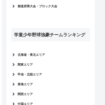
佐賀県
マクドナルドトーナメント2026
都道府県大会・ブロック大会
マクドナルドトーナメント2025
2026マクドナルドトーナメント
マクドナルドトーナメント2024
2025マクドナルドトーナメント
マクドナルドトーナメント2023
2024マクドナルドトーナメント
マクドナルドトーナメント2022
2023マクドナルドトーナメント
学童少年野球強豪チームランキング
2022マクドナルドトーナメント
北海道・東北エリア
北海道
関東エリア
東京都
甲信・北陸エリア
岩手県
神奈川県
秋田県
長野県
東海エリア
千葉県
宮城県
埼玉県
愛知県
関西エリア
山形県
新潟県
茨城県
岐阜県
福島県
富山県
大阪府
中国エリア
群馬県
三重県