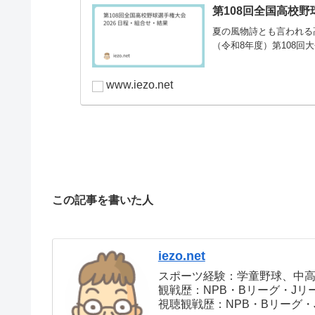
宮崎県
第108回全国高校野
大分県
夏の風物詩とも言われる高
（令和8年度）第108回
佐賀県
沖縄県
www.iezo.net
この記事を書いた人
iezo.net
スポーツ経験：学童野球、中
観戦歴：NPB・Bリーグ・J
視聴観戦歴：NPB・Bリーグ・