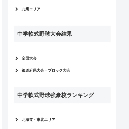
明治神宮野球大会2021
岡山県
高校野球選手権大会2021
滋賀県
愛媛県
高校野球選手権大会2021
九州エリア
山口県
高校野球春季大会2021
奈良県
徳島県
選抜高校野球大会2021
島根県
福岡県
高校野球秋季大会2020
香川県
明治神宮野球大会2020
鳥取県
鹿児島県
高校野球選手権大会2020
高知県
中学軟式野球大会結果
高校野球選手権大会2020
熊本県
高校野球春季大会2020
選抜高校野球大会2020
長崎県
高校野球秋季大会2019
明治神宮野球大会2019
宮崎県
高校野球選手権大会2019
高校野球選手権大会2019
大分県
全国大会
高校野球春季大会2019
選抜高校野球大会2019
佐賀県
都道府県大会・ブロック大会
明治神宮野球大会2018
沖縄県
全中軟式野球2026
全中軟式野球2026予選
高校野球選手権大会2018
全日本少年春季軟式野球大会2026
第17回少年春季野球大会予選
選抜高校野球大会2018
全中軟式野球2025
中学軟式野球強豪校ランキング
全中軟式野球2025予選
全日本少年春季軟式野球大会2025
第16回少年春季野球大会予選
全中軟式野球2024
全中軟式野球2024予選
全日本少年春季軟式野球大会2024
第15回少年春季野球大会予選
北海道・東北エリア
全中軟式野球2023
全中軟式野球2023予選
北海道