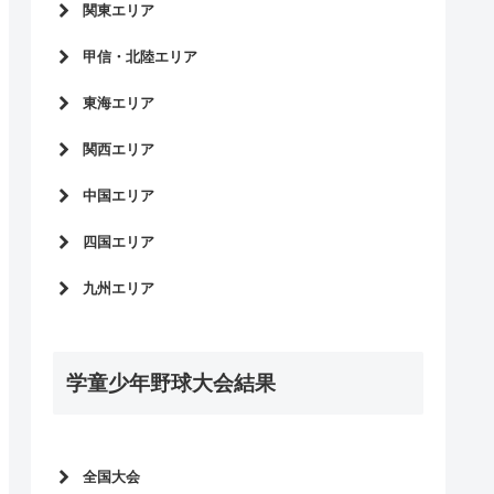
全日本少年春季軟式野球大会2023
関東エリア
2022年度新人大会
青森県
全中軟式野球2022
東京都
第14回少年春季野球大会予選
甲信・北陸エリア
岩手県
全日本少年春季軟式野球大会2022
神奈川県
全中軟式野球2022予選
秋田県
長野県
全中軟式野球2021
東海エリア
千葉県
2021年度新人大会
宮城県
山梨県
全日本少年春季軟式野球大会2021
埼玉県
愛知県
第13回少年春季野球大会予選
関西エリア
山形県
新潟県
全国中学生都道府県対抗野球大会
全中軟式野球2021予選
富山県
大阪府
2020
中国エリア
群馬県
三重県
2020年度新人大会
石川県
兵庫県
全中軟式野球2020
栃木県
静岡県
第12回少年春季野球大会予選
四国エリア
福井県
京都府
全日本少年春季軟式野球大会2020
岡山県
全中軟式野球2020予選
滋賀県
愛媛県
全中軟式野球2019
九州エリア
山口県
2019年度新人大会
奈良県
徳島県
全中軟式野球2018
島根県
福岡県
全中軟式野球2019予選
香川県
鳥取県
鹿児島県
学童少年野球大会結果
熊本県
長崎県
宮崎県
大分県
全国大会