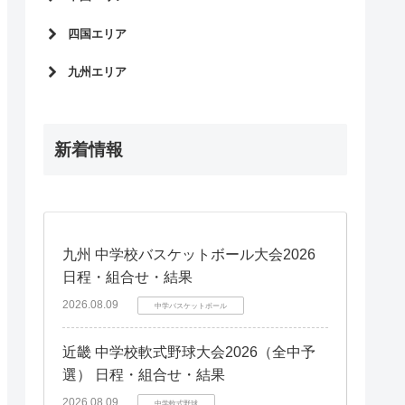
石川県
兵庫県
栃木県
静岡県
四国エリア
福井県
京都府
岡山県
滋賀県
愛媛県
九州エリア
奈良県
徳島県
福岡県
香川県
鹿児島県
高知県
新着情報
熊本県
長崎県
宮崎県
大分県
佐賀県
九州 中学校バスケットボール大会2026
日程・組合せ・結果
沖縄県
2026.08.09
中学バスケットボール
近畿 中学校軟式野球大会2026（全中予
選） 日程・組合せ・結果
2026.08.09
中学軟式野球