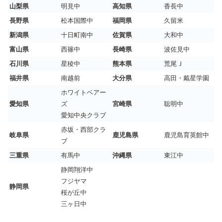
山梨県
明見中
高知県
香長中
長野県
松本国際中
福岡県
久留米
新潟県
十日町南中
佐賀県
大和中
富山県
西篠中
長崎県
波佐見中
石川県
星稜中
熊本県
荒尾Ｊ
福井県
南越前
大分県
高田・戴星学園
ホワイトベアー
愛知県
ズ
宮崎県
聡明中
愛知中央クラブ
赤坂・西部クラ
岐阜県
鹿児島県
鹿児島育英館中
ブ
三重県
有馬中
沖縄県
東江中
静岡翔洋中
フジヤマ
静岡県
桜が丘中
三ヶ日中