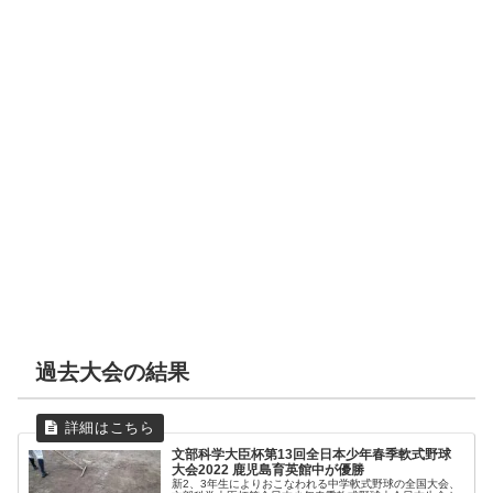
桜が丘中
7
フジヤマ
1
ホワイトベアーズ
0
0
2
0
0
0
1×
3
新宮中
大相模中
6
0
大田第二中
大和中
2
1
十日町南中
2
GOAHEAD
14
明見中
上一色中
7
9
荒尾Ｊ
駿台学園中
3
5
米沢サブマリン
0
松本国際中
1
1
2
3
4
5
6
7
計
大相模中
東海大浦安中
2
7
大和中
西條中
11
5
ホワイトベアー
赤坂
駿台学園中
0
0
0
0
0
0
0
0
14
6
高田中
中村連合
ズ
1
2
TTBC
作新学院中
西部
1
4
愛知中央
0
0
0
0
0
0
1×
1
光西中
長岡第二中
2
0
駿台学園中
南越前中
6
0
1
2
3
4
5
6
7
計
上一色中
桜が丘中
7
15
二名中
フジヤマ
0
5
赤坂
0
0
0
0
0
1
1
2
JBOY’ｓ
聡明中
2
5
西條中
防府クラブ
6
0
西部
十日町南中
6
羽生東・西・南
GOAHEAD
3
GOAHEAD
0
0
0
0
0
0
0
0
東海大浦安中
5
2
中
常北中
7
松本国際中
7
桜が丘中
1
フジヤマ
9
米沢サブマリン
8
有馬中
1
勝浦中
0
香長中
8
赤坂
三ケ日中
2
4
準決勝
男鹿潟上南秋
1
防府クラブ
西部
9
過去大会の結果
聡明中
ホワイトベアー
2
河南西中
2
4
広島サンズ
1
ズ
中尾中
1
GOAHEAD
8
1
2
3
4
5
6
7
計
倉賀野中
鹿児島育英館中
0
0
1
3
5
0
0
9
十日町南中
4
今治西中
1
文部科学大臣杯第13回全日本少年春季軟式野球
大会2022 鹿児島育英館中が優勝
ホワイトベアーズ
0
0
0
0
1
5
0
6
新2、3年生によりおこなわれる中学軟式野球の全国大会、
常北中
5
波佐見中
2