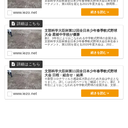
文部科学大臣杯第全日本少年春季軟式野球大会日本生命ト
ーナメント。第13回を迎える2021年度大会も、静岡県...
東江中
1
松本国際中
3
1
2
3
4
5
6
7
計
www.iezo.net
日進中
1
湯口中
4
赤坂
0
2
1
0
0
2
0
5
西部
米沢サブマリン
5
有馬中
5
愛知中央
0
0
0
0
0
1
0
1
赤坂
文部科学大臣杯第12回全日本少年春季軟式野球
三ケ日中
2
7
西部
大会 星稜中学校が優勝
新2、3年生によりおこなわれる中学軟式野球の全国大会、
鳥取クラブ
1
大手前高松中
0
文部科学大臣杯第全日本少年春季軟式野球大会日本生命ト
ーナメント。第12回を迎える2020年度大会は、202...
決勝
www.iezo.net
文部科学大臣杯第11回全日本少年春季軟式野球
1
2
3
4
5
6
7
計
大会 日程・組合せ・結果
※新型コロナウィルス感染拡大防止のため大会は中止とな
赤坂・西部
0
0
0
0
0
0
0
0
りました。詳しくは公式ページをご確認ください。新2、3
年生によりおこなわれる中学軟式野球の全国大会、文部科
鹿児島育英館中
0
0
1
0
0
2
×
3
学...
www.iezo.net