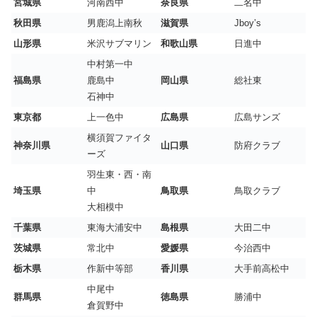
宮城県
河南西中
奈良県
二名中
秋田県
男鹿潟上南秋
滋賀県
Jboy’s
山形県
米沢サブマリン
和歌山県
日進中
中村第一中
福島県
鹿島中
岡山県
総社東
石神中
東京都
上一色中
広島県
広島サンズ
横須賀ファイタ
神奈川県
山口県
防府クラブ
ーズ
羽生東・西・南
埼玉県
中
鳥取県
鳥取クラブ
大相模中
千葉県
東海大浦安中
島根県
大田二中
茨城県
常北中
愛媛県
今治西中
栃木県
作新中等部
香川県
大手前高松中
中尾中
群馬県
徳島県
勝浦中
倉賀野中