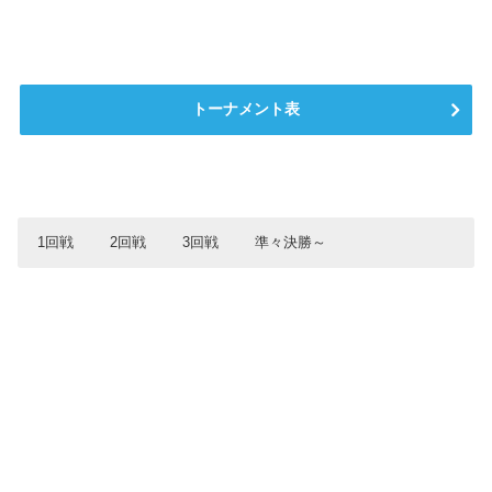
トーナメント表
1回戦
2回戦
3回戦
準々決勝～
1回戦
2回戦
3回戦
準々決勝
横須賀ファイタ
鹿児島育英館中
6
1
2
3
東淀川ブラック
静岡翔洋中
4
5
6
5
7
計
鹿児島育英館中
6
0
静岡翔洋中
0
2
ーズ
ジャガーズ
静岡シティクラ
鹿児島育英館中
1
0
0
0
0
0
0
1
4
愛知中央
6
浪岡中
鹿児島育英館中
ブ
0
8
富士見中
富士見中
1
0
東海大浦安中
0
0
0
0
0
0
0
0
静岡シティクラ
静岡シティクラ
上一色中
0
駿台学園中
12
12
3
星稜中
愛知中央
3
5
ブ
ブ
1
2
3
4
5
6
7
計
東海大浦安中
6
西條中
2
総社東中
明見中
0
0
愛知中央
荒尾Ｊ
5
4
桜が丘中
0
0
0
2
0
0
0
2