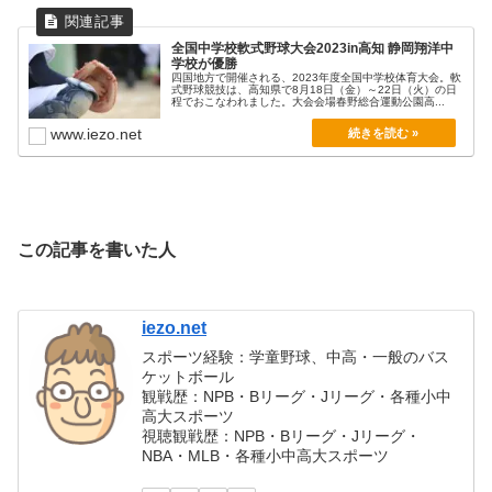
全国中学校軟式野球大会2023in高知 静岡翔洋中
学校が優勝
四国地方で開催される、2023年度全国中学校体育大会。軟
式野球競技は、高知県で8月18日（金）～22日（火）の日
程でおこなわれました。大会会場春野総合運動公園高...
www.iezo.net
この記事を書いた人
iezo.net
スポーツ経験：学童野球、中高・一般のバス
ケットボール
観戦歴：NPB・Bリーグ・Jリーグ・各種小中
高大スポーツ
視聴観戦歴：NPB・Bリーグ・Jリーグ・
NBA・MLB・各種小中高大スポーツ