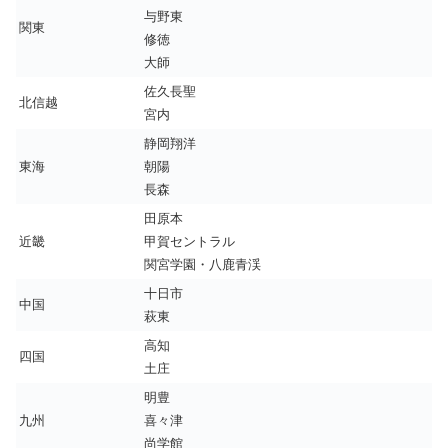
与野東
関東
修徳
大師
佐久長聖
北信越
宮内
静岡翔洋
東海
朝陽
長森
田原本
近畿
甲賀セントラル
関宮学園・八鹿青渓
十日市
中国
萩東
高知
四国
土庄
明豊
九州
喜々津
尚学館