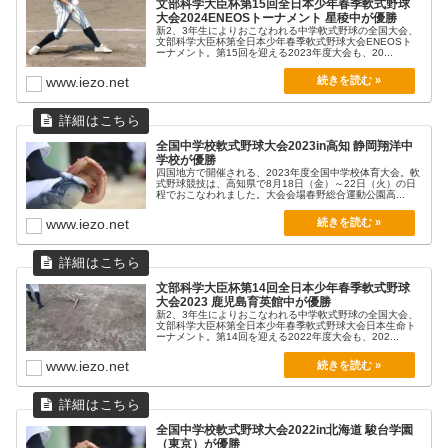
文部科学大臣杯第15回全日本少年春季軟式野球
高知
3
佐久長聖
9
大会2024ENEOSトーナメント 星稜中が優勝
朝日・上士別・
喜々津
5
0
新2、3年生によりおこなわれる中学軟式野球の全国大会、
士別
文部科学大臣杯第全日本少年春季軟式野球大会ENEOSト
ーナメント。第15回を迎える2023年度大会も、20...
桜
1
修徳
3
土庄
6
www.iezo.net
高知
2
佐久長聖
4
甲賀セントラル
0
全国中学校軟式野球大会2023in高知 静岡翔洋中
学校が優勝
決勝
四国地方で開催される、2023年度全国中学校体育大会。軟
式野球競技は、高知県で8月18日（金）～22日（火）の日
程でおこなわれました。大会会場春野総合運動公園高...
www.iezo.net
高知
1
0
佐久長聖
文部科学大臣杯第14回全日本少年春季軟式野球
大会2023 鹿児島育英館中が優勝
新2、3年生によりおこなわれる中学軟式野球の全国大会、
文部科学大臣杯第全日本少年春季軟式野球大会日本生命ト
ーナメント。第14回を迎える2022年度大会も、202...
www.iezo.net
全国中学校軟式野球大会2022in北海道 駿台学園
（東京）が優勝