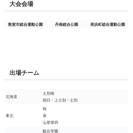
大会会場
敦賀市総合運動
公園
丹南総合公園
美浜町総合運動公園
出場チーム
士別南
北海道
朝日・上士別・士別
桜
東北
泉
山形
第
四
駿台学園