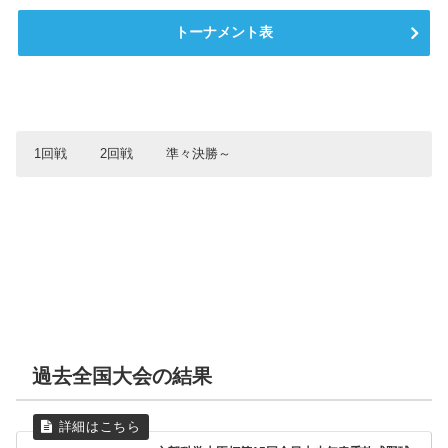
トーナメント表
1回戦
2回戦
準々決勝～
1回戦
2回戦
準々決勝
宮内
静岡翔洋
静岡翔洋
3
7
0
長森
十日市
修徳
1
0
4
尚学館
尚学館
桜
4
0
1
修徳
修徳
明豊
8
2
3
萩東
与野東
士別南
0
0
0
明豊
明豊
朝陽
10
1
1
桜
高知
3
3
八鹿青渓・関宮
勝山クラブ
佐久長聖
0
2
与野東
1
2
学園
過去全国大会の結果
田原本
1
泉
2
士別南
5
駿台学園
1
士別南
3
朝陽
3
大師
0
泉
2
喜々津
1
土庄
3
準決勝
山形第四
1
朝陽
1