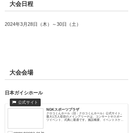
大会日程
2024年3月28日（木）～30日（土）
大会会場
日本ガイシホール
NGKスポーツプラザ
クロコくんホール（旧：クロコくんホール）公式サイト。
最大1万人収容のメインアリーナは、コンサートやスポー
ツイベント、式典に最適です。施設概要、イベントスケジ
ュー...
www.nespa.or.jp