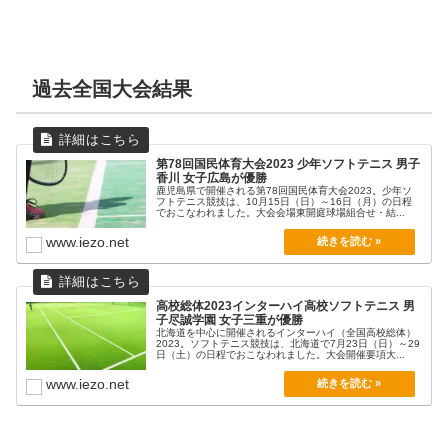
過去全国大会結果
第78回国民体育大会2023 少年ソフトテニス 男子
香川 女子広島が優勝
鹿児島県で開催される第78回国民体育大会2023。少年ソ
フトテニス競技は、10月15日（日）～16日（月）の日程
でおこなわれました。大会会場東開庭球場組合せ・結...
www.iezo.net
高校総体2023インターハイ高校ソフトテニス 男
子尽誠学園 女子三重が優勝
北海道を中心に開催されるインターハイ（全国高校総体）
2023。ソフトテニス競技は、北海道で7月23日（日）～29
日（土）の日程でおこなわれました。大会開催要項大...
www.iezo.net