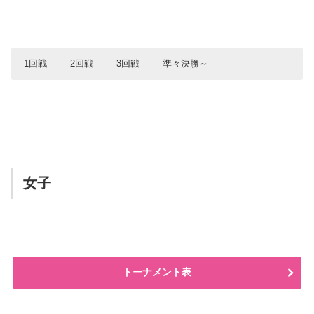
1回戦
2回戦
3回戦
準々決勝～
1回戦
2回戦
3回戦
準々決勝
7月27日（水）
7月28日（木）
7月29日（金）
7月30日（土）
カトリック
福岡第一
61
72
1Q
1Q
2Q
2Q
3Q
3Q
阪南大学
中部大第一
4Q
4Q
87
110
T
T
女子
桐光学園
桐光学園
福岡第一
福岡第一
65
52
25
20
29
17
22
18
高岡第一
阪南大学
22
29
76
57
98
84
美濃加茂
洛南
15
12
16
14
23
14
20
18
74
58
美濃加茂
美濃加茂
85
74
佐賀北
松江西
58
79
報徳学園
桜丘
79
69
松江西
羽黒
60
101
1Q
1Q
2Q
2Q
3Q
3Q
4Q
4Q
T
T
岡山工業
洛南
86
87
城東
学園八王子
61
116
洛南
北陸
21
21
28
17
19
17
16
20
86
75
桜丘
一関工業
96
69
羽黒
長崎工業
99
72
白樺学園
藤枝明誠
22
22
22
16
11
34
20
28
75
100
トーナメント表
高松工芸
実践学園
53
72
柴田学園
市立船橋
78
64
1Q
1Q
2Q
2Q
3Q
3Q
4Q
4Q
T
T
一関工業
白樺学園
88
86
長崎工業
広島皆実
91
93
北陸
中部大第一
19
29
21
28
10
25
29
21
79
103