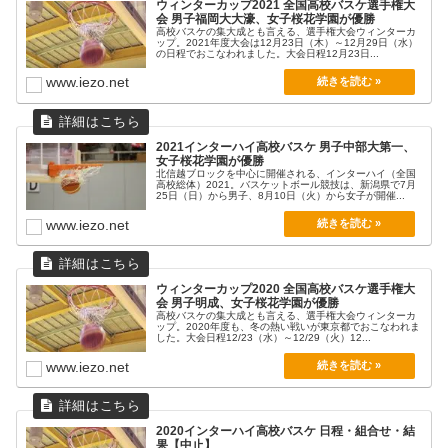
ウィンターカップ2021 全国高校バスケ選手権大
会 男子福岡大大濠、女子桜花学園が優勝
高校バスケの集大成とも言える、選手権大会ウィンターカ
ップ。2021年度大会は12月23日（木）～12月29日（水）
の日程でおこなわれました。大会日程12月23日...
決勝
www.iezo.net
8月1日（月）
2021インターハイ高校バスケ 男子中部大第一、
女子桜花学園が優勝
北信越ブロックを中心に開催される、インターハイ（全国
1Q
2Q
3Q
4Q
T
高校総体）2021。バスケットボール競技は、新潟県で7月
25日（日）から男子、8月10日（火）から女子が開催...
京都精華学園
25
16
32
20
93
www.iezo.net
大阪薫英女学院
22
15
10
18
65
ウィンターカップ2020 全国高校バスケ選手権大
会 男子明成、女子桜花学園が優勝
高校バスケの集大成とも言える、選手権大会ウィンターカ
ップ。2020年度も、冬の熱い戦いが東京都でおこなわれま
した。大会日程12/23（水）～12/29（火）12...
www.iezo.net
2020インターハイ高校バスケ 日程・組合せ・結
果【中止】