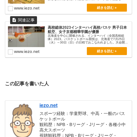
www.iezo.net
高校総体2023インターハイ高校バスケ 男子日本
航空、女子京都精華学園が優勝
北海道を中心に開催される、インターハイ（全国高校総
体）2023。バスケットボール競技は、北海道で7月25日
（火）～30日（日）の日程でおこなわれました。大会開
催...
www.iezo.net
この記事を書いた人
iezo.net
スポーツ経験：学童野球、中高・一般のバス
ケットボール
観戦歴：NPB・Bリーグ・Jリーグ・各種小中
高大スポーツ
視聴観戦歴：NPB・Bリーグ・Jリーグ・