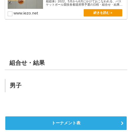
校総体）2022。5月から6月にかけておこなわれる、バス
桐光学園
鵠沼
ケットボール競技各都道府県予選の日程・組合せ・結果
神奈川県
神奈川県
山口県
山口県
豊浦
徳山商工
東海大相模
星槎湘南
と...
www.iezo.net
埼玉県
埼玉県
正智深谷
埼玉栄
鳥取県
鳥取県
鳥取城北
鳥取城北
千葉県
千葉県
市立船橋
千葉経大附
島根県
島根県
松江西
松江商業
茨城県
茨城県
つくば秀英
土浦日大
愛媛県
愛媛県
新田
聖カ学園
尽誠学園
高松南
栃木県
栃木県
宇都宮工業
矢板中央
香川県
香川県
高松工芸
英明
群馬県
群馬県
新島
桐生市立商業
徳島県
徳島県
城東
冨岡東
山梨県
山梨県
日川
日本航空
高知県
高知県
明徳義塾
岡豊
組合せ・結果
長野県
長野県
東海大諏訪
東海大諏訪
福岡県
福岡県
福岡第一
東海大福岡
新潟県
新潟県
開志国際
開志国際
佐賀県
佐賀県
佐賀北
清和
富山県
富山県
高岡第一
龍谷富山
長崎県
長崎県
長崎工業
長崎西
石川県
石川県
北陸学院
鵬学園
熊本県
熊本県
九州学院
熊本商業
男子
福井県
福井県
北陸
足羽
大分県
大分県
柳ヶ浦
大分
愛知県
中部大第一
桜花学園
宮崎県
延岡学園
愛知県
宮崎県
小林
桜丘
岐阜県
岐阜女子
鹿児島県
鹿児島
岐阜県
美濃加茂
鹿児島県
池田
三重県
四日市商業
沖縄県
西原
三重県
メリノール
沖縄県
美来工科
静岡県
浜松開誠館
トーナメント表
静岡県
藤枝明誠