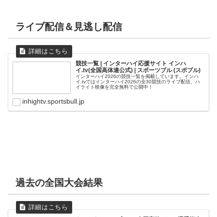
東海大諏訪
8
19
18
28
68
鹿児島
八雲学園
20
20
倉敷翠松
山形中央
77
45
開志国際
12
32
25
18
87
開志国際
15
21
19
20
75
八雲学園
東海大諏訪
88
73
山形中央
仙台大明成
43
65
1Q
1Q
2Q
2Q
3Q
3Q
4Q
4Q
T
T
ライブ配信＆見逃し配信
盛岡白百合
千葉経大附
69
75
和歌山信愛
延岡学園
32
83
足羽
広島皆実
23
10
27
11
16
15
18
16
84
52
柴田学園
大阪薫英女学院
19
23
20
22
31
18
37
20
107
83
英明
熊本商業
63
70
松江商業
岐阜女子
78
102
決勝
東海大諏訪
足羽
101
85
仙台大明成
桐生市商業
81
55
1Q
2Q
3Q
4Q
T
競技一覧 | インターハイ応援サイト インハ
イ.tv(全国高体連公式) | スポーツブル (スポブル)
鵠沼
日本航空
78
81
岐阜女子
長崎西
81
56
明星学園
24
31
17
24
96
インターハイ2026の競技一覧を掲載しています。インハ
8月1日（月）
足羽
柴田学園
84
94
湯沢翔北
大阪薫英女学院
65
97
イ.tvではインターハイ2026の全30競技のライブ配信、ハ
埼玉栄
13
18
18
20
69
準決勝
イライト映像を完全無料で公開中！
日本航空
99
桐生市商業
90
inhightv.sportsbull.jp
1Q
2Q
3Q
4Q
T
1Q
2Q
3Q
4Q
T
龍谷富山
68
富岡東
87
福岡第一
23
13
21
20
77
土浦日大
16
17
20
27
80
7月31日（日）
星槎国際湘南
66
開志国際
17
16
24
19
76
東海大福岡
25
24
26
15
90
長崎西
84
1Q
2Q
3Q
4Q
T
1Q
2Q
3Q
4Q
T
京都精華学園
21
22
22
16
81
広島皆実
25
26
20
11
82
八雲学園
7
17
10
5
39
延岡学園
18
12
21
16
67
過去の全国大会結果
1Q
2Q
3Q
4Q
T
1Q
2Q
3Q
4Q
T
東海大福岡
7
23
33
15
78
岐阜女子
18
11
13
19
61
大阪薫英女学院
23
17
17
23
80
大阪薫英女学院
20
31
16
24
91