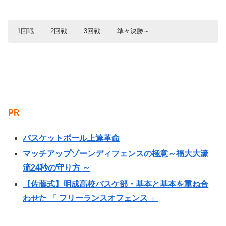
能代科学技
正智深谷
77
0
メリノール
尽誠学園
69
78
宇都宮工業
広島皆実
17
21
18
17
14
10
14
10
63
58
実践学園
北陸
90
20
市立船橋
東海大相模
70
61
1回戦
2回戦
3回戦
準々決勝～
北陸
小林
82
73
和歌山南陵
鳥取城北
88
82
1Q
1Q
2Q
2Q
3Q
3Q
4Q
4Q
T
T
池田
宇都宮工業
40
99
東海大相模
柳ヶ浦
90
98
藤枝明誠
尽誠学園
23
16
17
20
32
15
21
17
93
68
1回戦
2回戦
3回戦
準々決勝
仙台大明成
開志国際
13
21
18
32
25
24
23
31
79
108
小林
北陸学院
81
69
つくば秀英
駒大苫小牧
59
43
明徳義塾
藤枝明誠
80
79
鳥取城北
東海大諏訪
66
80
1Q
2Q
3Q
4Q
T
7月27日（水）
7月28日（木）
7月29日（金）
7月30日（土）
豊浦
大阪桐蔭
54
78
福島南
九州学院
65
75
中部大第一
33
27
30
21
111
宇都宮工業
仙台大明成
75
88
駒大苫小牧
開志国際
87
91
羽黒
17
17
6
22
62
準決勝
徳山商工
桜花学園
73
107
1Q
1Q
2Q
2Q
3Q
3Q
岡豊
明星学園
4Q
4Q
89
118
T
T
PR
北陸学院
74
日川
69
西原
徳山商工
桜花学園
京都精華学園
64
55
11
21
16
13
24
28
佐賀清和
岡豊
12
18
70
65
63
80
1Q
2Q
3Q
4Q
T
新田
53
東海大諏訪
119
京都精華学園
奈良文化
16
10
19
10
10
9
20
14
65
43
大阪桐蔭
福島東稜
68
66
近江兄弟社
埼玉栄
70
71
学園八王子
27
18
18
14
77
バスケットボール上達革命
7月31日（日）
藤枝明誠
136
奈良育英
67
福島東稜
京都精華学園
82
80
埼玉栄
開志国際
77
61
広島皆実
25
13
17
24
79
マッチアップゾーンディフェンスの極意～福大大濠
1Q
1Q
2Q
2Q
3Q
3Q
4Q
4Q
T
T
新島学園
82
九州学院
103
1Q
2Q
3Q
4Q
T
浜松開誠館
鵬学園
56
51
矢板中央
高松南
70
52
奈良文化
八雲学園
11
16
13
14
21
19
12
19
57
68
流24秒の守り方 ～
美来工科
69
1Q
2Q
3Q
4Q
T
福岡第一
28
24
12
20
84
京都精華学園
奈良文化
73
57
開志国際
土浦日大
80
72
聖カタリナ
柴田学園
15
17
10
7
19
23
11
18
55
65
大阪桐蔭
70
尽誠学園
15
14
32
16
77
【佐藤式】明成高校バスケ部・基本と基本を重ね合
藤枝明誠
22
19
13
24
78
鳥取城北
鹿児島
69
56
大分
倉敷翠松
57
51
柳ヶ浦
17
13
19
18
67
わせた 「 フリーランスオフェンス 」
1Q
1Q
2Q
2Q
3Q
3Q
4Q
4Q
T
T
奈良文化
聖カタリナ
72
90
土浦日大
東海大福岡
73
63
1Q
2Q
3Q
4Q
T
八雲学園
明星学園
15
23
25
9
24
16
24
6
88
54
1Q
2Q
3Q
4Q
T
市立尼崎
札幌山の手
0
0
四日市商業
広島皆実
60
71
中部大第一
21
15
12
26
74
千葉経大附
東海大福岡
18
16
21
14
18
17
20
18
77
65