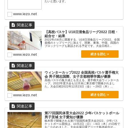
たいと思います。
www.iezo.net
【高校バスケ】U18日清食品リーグ2022 日程・
組合せ・結果
2022年の8月に開幕する、U18日清食品リーグ2022。全国
規模のトップリーグに加えて、関東、東海、中国、四国の
ブロックリーグも新設される予定です。大会日程2...
www.iezo.net
ウィンターカップ2022 全国高校バスケ選手権大
会 男子開志国際、女子京都精華学園が優勝
高校バスケの集大成とも言える、選手権大会ウィンターカ
ップ。2022年度大会も12月末に東京都で開催されまし
た。大会日程2022年12月23日（金）～29日（木）...
www.iezo.net
第77回国民体育大会2022 少年バスケットボール
男子茨城 女子愛知が優勝
栃木県で開催される第77回国民体育大会2022。少年バス
ケットボール競技は、10月2日（日）～6日（木）の日程で
おこなわれました。大会会場日環アリーナ栃木組合せ...