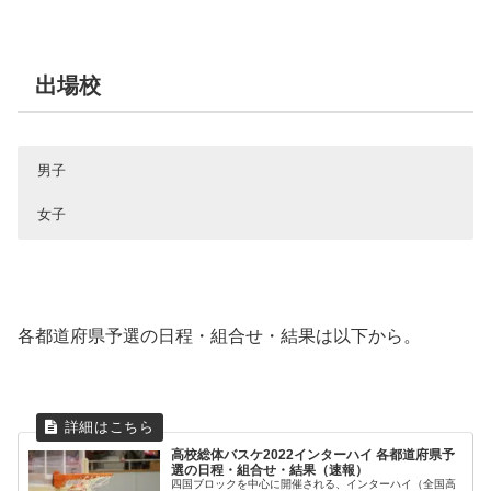
出場校
男子
女子
白樺学園
阪南大高
大阪薫英女
北海道
北海道
札幌山の手
大阪府
大阪府
駒大苫小牧
大阪桐蔭
大阪桐蔭
青森県
青森県
柴⽥学園
柴⽥学園
兵庫県
兵庫県
報徳学園
市立尼崎
岩手県
岩手県
一関工業
盛岡白百合
京都府
京都府
洛南
京都精華
各都道府県予選の日程・組合せ・結果は以下から。
宮城県
宮城県
仙台大明成
仙台大明成
奈良県
奈良県
奈良育英
奈良文化
秋田県
秋田県
能代科技
湯沢翔北
滋賀県
滋賀県
カトリック
近江兄弟社
山形県
山形県
羽黒
山形中央
和歌山県
和歌山県
和歌山南陵
和歌山信愛
福島県
福島県
福島南
福島東稜
岡山県
岡山県
岡山工業
倉敷翠松
高校総体バスケ2022インターハイ 各都道府県予
学園八王子
明星学園
東京都
東京都
広島県
広島県
広島皆実
広島皆実
選の日程・組合せ・結果（速報）
実践学園
八雲学園
四国ブロックを中心に開催される、インターハイ（全国高