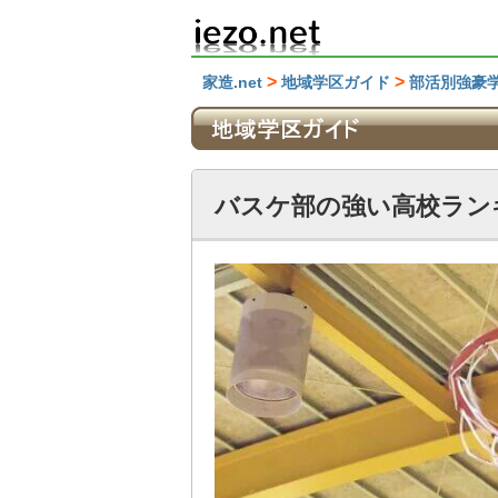
>
>
家造.net
地域学区ガイド
部活別強豪
バスケ部の強い高校ラン