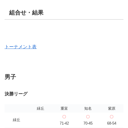
組合せ・結果
トーナメント表
男子
決勝リーグ
緑丘
重富
知名
紫原
〇
〇
〇
緑丘
71-42
70-45
68-54