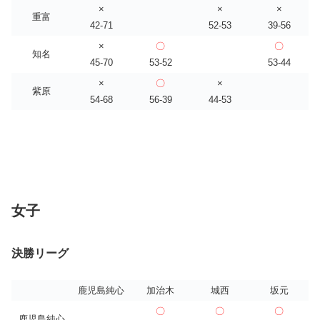
×
×
×
重富
42-71
52-53
39-56
×
〇
〇
知名
45-70
53-52
53-44
×
〇
×
紫原
54-68
56-39
44-53
女子
決勝リーグ
鹿児島純心
加治木
城西
坂元
〇
〇
〇
鹿児島純心