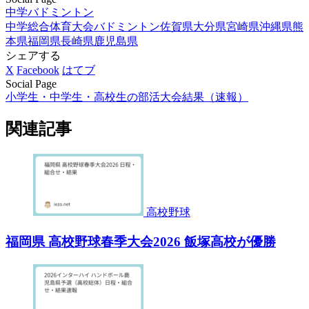
中学バドミントン
中学総合体育大会バドミントン
佐賀県
大分県
宮崎県
沖縄県
熊
本県
福岡県
長崎県
鹿児島県
シェアする
X
Facebook
はてブ
Social Page
小学生・中学生・高校生の部活大会結果（速報）
関連記事
高校野球
福岡県 高校野球春季大会2026 飯塚高校が優勝