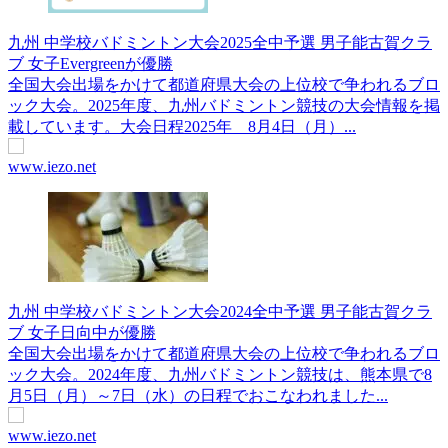
九州 中学校バドミントン大会2025全中予選 男子能古賀クラ
ブ 女子Evergreenが優勝
全国大会出場をかけて都道府県大会の上位校で争われるブロ
ック大会。2025年度、九州バドミントン競技の大会情報を掲
載しています。大会日程2025年 8月4日（月）...
www.iezo.net
九州 中学校バドミントン大会2024全中予選 男子能古賀クラ
ブ 女子日向中が優勝
全国大会出場をかけて都道府県大会の上位校で争われるブロ
ック大会。2024年度、九州バドミントン競技は、熊本県で8
月5日（月）～7日（水）の日程でおこなわれました...
www.iezo.net