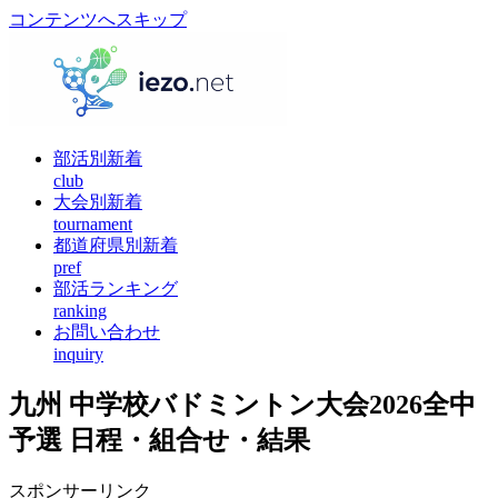
コンテンツへスキップ
部活別新着
club
大会別新着
tournament
都道府県別新着
pref
部活ランキング
ranking
お問い合わせ
inquiry
九州 中学校バドミントン大会2026全中
予選 日程・組合せ・結果
スポンサーリンク