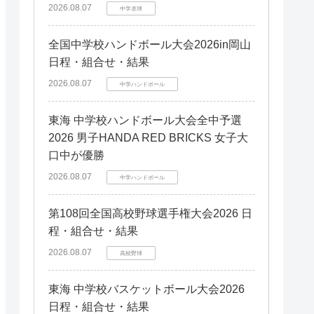
和歌山
和歌山
2026.08.07
福岡県
福岡県
中学卓球
鹿児島県
鹿児島県
熊本県
熊本県
全国中学校ハンドボール大会2026in岡山
長崎県
長崎県
日程・組合せ・結果
宮崎県
宮崎県
2026.08.07
中学ハンドボール
大分県
大分県
佐賀県
佐賀県
東海 中学校ハンドボール大会全中予選
2026 男子HANDA RED BRICKS 女子大
口中が優勝
2026.08.07
中学ハンドボール
第108回全国高校野球選手権大会2026 日
程・組合せ・結果
2026.08.07
高校野球
東海 中学校バスケットボール大会2026
日程・組合せ・結果