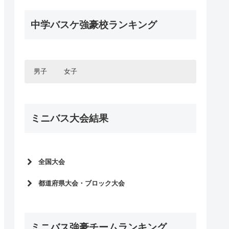
静岡県
三重県
インターハイ2020
福井県
石川県
中国エリア
全中バスケ2025
栃木県
広島県
インターハイ予選2021
京都府
兵庫県
2025年度新人大会
静岡県
四国エリア
福井県
ウィンターカップ2019
Jr.ウィンターカップ2025
岡山県
広島県
滋賀県
京都府
2020年度新人大会
中学バスケ強豪校ランキング
四国エリア
第6回全国U15選手権大会予選
愛媛県
山口県
岡山県
国体2019
全中バスケ2024
奈良県
滋賀県
九州エリア
ウィンターカップ予選2020
徳島県
愛媛県
全中バスケ予選2025
島根県
山口県
インターハイ2019
奈良県
九州エリア
Jr.ウィンターカップ2024
福岡県
香川県
徳島県
インターハイ予選2020
鳥取県
島根県
2024年度新人大会
ウィンターカップ2018
鹿児島県
福岡県
全中バスケ2023
高知県
香川県
鳥取県
2019年度新人大会
第5回全国U15選手権大会予選
熊本県
鹿児島県
男子
女子
高知県
Jr.ウィンターカップ2023
ウィンターカップ予選2019
全中バスケ予選2024
長崎県
熊本県
全中バスケ2022
インターハイ予選2019
宮崎県
長崎県
2023年度新人大会
北海道・東北エリア
北海道・東北エリア
Jr.ウィンターカップ2022
大分県
宮崎県
第4回全国U15選手権大会予選
ミニバス大会結果
北海道
北海道
全中バスケ2021
佐賀県
大分県
関東エリア
関東エリア
全中バスケ予選2023
青森県
青森県
沖縄県
佐賀県
Jr.ウィンターカップ2021
東京都
東京都
2022年度新人大会
岩手県
岩手県
沖縄県
甲信・北陸エリア
甲信・北陸エリア
全中バスケ2020
神奈川県
神奈川県
秋田県
秋田県
第3回全国U15選手権大会予選
長野県
長野県
Jr.ウィンターカッププレ大会2020
千葉県
千葉県
全国大会
宮城県
宮城県
東海エリア
東海エリア
全中バスケ2022予選
山梨県
山梨県
埼玉県
埼玉県
全中バスケ2019
全国ミニバスケットボール大会2026
愛知県
愛知県
新潟県
新潟県
2021年度新人大会
都道府県大会・ブロック大会
茨城県
茨城県
関西エリア
関西エリア
岐阜県
岐阜県
全国ミニバスケットボール大会2025
富山県
富山県
群馬県
群馬県
第2回全国U15選手権大会予選
2025年度全国予選
大阪府
大阪府
三重県
三重県
石川県
石川県
中国エリア
中国エリア
全国ミニバスケットボール大会2024
栃木県
栃木県
全中バスケ2021予選
兵庫県
兵庫県
2024年度全国予選
静岡県
静岡県
福井県
福井県
全国ミニバスケットボール大会2023
広島県
広島県
京都府
京都府
2020年度新人大会
ミニバス強豪チームランキング
四国エリア
四国エリア
2023年度全国予選