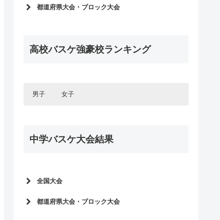
インターハイ2026
都道府県大会・ブロック大会
ウィンターカップ2025
インターハイ予選2026
インターハイ2025
2025年度新人大会
ウィンターカップ2024
高校バスケ強豪校ランキング
ウィンターカップ予選2025
インターハイ2024
インターハイ予選2025
国体2023
2024年度新人大会
ウィンターカップ2023
ウィンターカップ予選2024
男子
女子
インターハイ2023
インターハイ予選2024
国体2022
北海道・東北エリア
2023年度新人大会
北海道・東北エリア
ウィンターカップ2022
北海道
ウィンターカップ予選2023
関東エリア
中学バスケ大会結果
青森県
北海道
インターハイ2022
関東エリア
インターハイ予選2023
東京都
岩手県
青森県
甲信・北陸エリア
ウィンターカップ2021
神奈川県
東京都
2022年度新人大会
秋田県
岩手県
甲信・北陸エリア
国体2021
長野県
千葉県
神奈川県
宮城県
秋田県
東海エリア
ウィンターカップ予選2022
山梨県
長野県
インターハイ2021
埼玉県
千葉県
全国大会
山形県
宮城県
東海エリア
愛知県
インターハイ予選2022
新潟県
山梨県
茨城県
埼玉県
関西エリア
ウィンターカップ2020
山形県
全中バスケ2026
岐阜県
愛知県
富山県
新潟県
2021年度新人大会
都道府県大会・ブロック大会
群馬県
茨城県
関西エリア
大阪府
国体2020
三重県
岐阜県
Jr.ウィンターカップ2026
石川県
富山県
中国エリア
栃木県
群馬県
ウィンターカップ予選2021
全中バスケ予選2026
兵庫県
大阪府