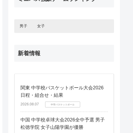
岡山県
岡山県
全国ミニバスケットボール大会2022
滋賀県
滋賀県
第1回全国U15選手権大会予選
愛媛県
愛媛県
2022年度全国予選
山口県
山口県
奈良県
奈良県
九州エリア
九州エリア
全国ミニバスケットボール大会2021
徳島県
徳島県
全中バスケ2020予選
島根県
島根県
2021年度全国予選
福岡県
福岡県
全国ミニバスケットボール大会2020
香川県
香川県
鳥取県
鳥取県
2019年度新人大会
2020年度全国予選
鹿児島県
鹿児島県
男子
女子
全国ミニバスケットボール大会2019
全中バスケ2019予選
2019年度全国予選
熊本県
熊本県
長崎県
長崎県
北海道・東北エリア
北海道・東北エリア
宮崎県
宮崎県
新着情報
北海道
北海道
大分県
大分県
関東エリア
関東エリア
青森県
青森県
佐賀県
佐賀県
東京都
東京都
岩手県
岩手県
甲信・北陸エリア
甲信・北陸エリア
神奈川県
神奈川県
秋田県
秋田県
長野県
長野県
千葉県
千葉県
宮城県
宮城県
東海エリア
東海エリア
山梨県
山梨県
埼玉県
埼玉県
山形県
山形県
関東 中学校バスケットボール大会2026
愛知県
愛知県
新潟県
新潟県
茨城県
茨城県
関西エリア
関西エリア
福島県
福島県
日程・組合せ・結果
富山県
富山県
群馬県
群馬県
大阪府
大阪府
三重県
三重県
石川県
石川県
中国エリア
中国エリア
2026.08.07
中学バスケットボール
栃木県
栃木県
兵庫県
兵庫県
静岡県
静岡県
福井県
福井県
広島県
広島県
京都府
京都府
四国エリア
四国エリア
岡山県
岡山県
中国 中学校卓球大会2026全中予選 男子
滋賀県
滋賀県
愛媛県
愛媛県
山口県
山口県
松徳学院 女子山陽学園が優勝
奈良県
奈良県
九州エリア
九州エリア