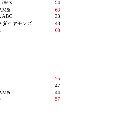
-78ers
54
AM&
63
 ABC
33
クダイヤモンズ
43
s
68
55
47
AM&
44
s
57