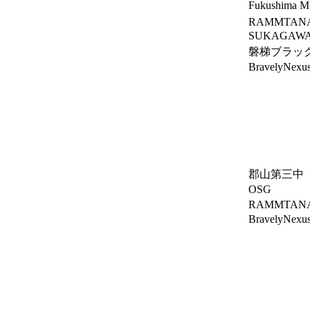
Fukushima M
RAMMTAN
SUKAGAWA
磐梯ブラッ
BravelyNexu
郡山第三中
OSG
RAMMTAN
BravelyNexu