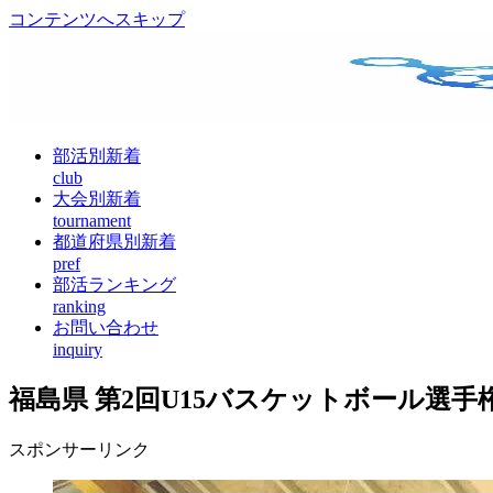
コンテンツへスキップ
部活別新着
club
大会別新着
tournament
都道府県別新着
pref
部活ランキング
ranking
お問い合わせ
inquiry
福島県 第2回U15バスケットボール選
スポンサーリンク