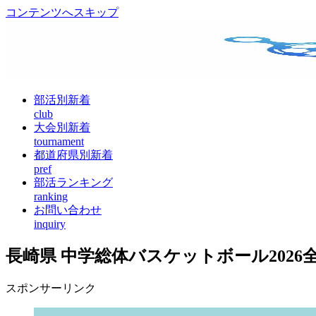
コンテンツへスキップ
部活別新着
club
大会別新着
tournament
都道府県別新着
pref
部活ランキング
ranking
お問い合わせ
inquiry
長崎県 中学総体バスケットボール2026
スポンサーリンク