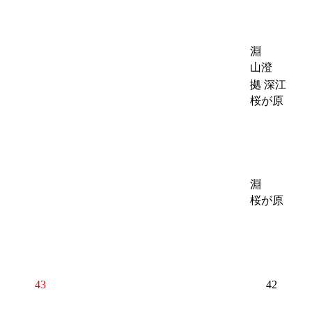
淵
山澄
拠 深江
桜が原
淵
桜が原
43
42