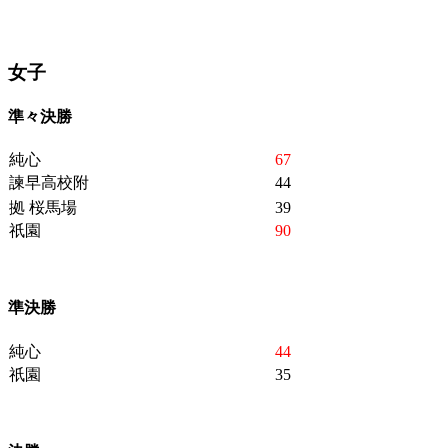
女子
準々決勝
純心
67
諫早高校附
44
拠 桜馬場
39
祇園
90
準決勝
純心
44
祇園
35