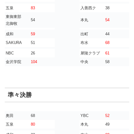
五泉
83
入善西ク
38
東御東部
54
本丸
54
北御牧
成和
59
出町
44
SAKURA
51
布水
68
NBC
26
犀陵クラブ
61
金沢学院
104
中央
58
準々決勝
奥田
68
YBC
52
五泉
80
本丸
49