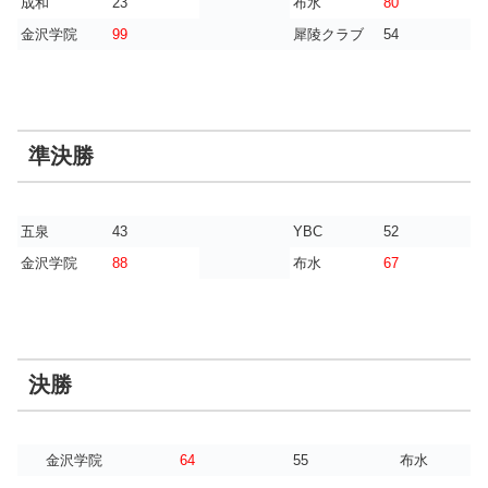
成和
23
布水
80
金沢学院
99
犀陵クラブ
54
準決勝
五泉
43
YBC
52
金沢学院
88
布水
67
決勝
金沢学院
64
55
布水