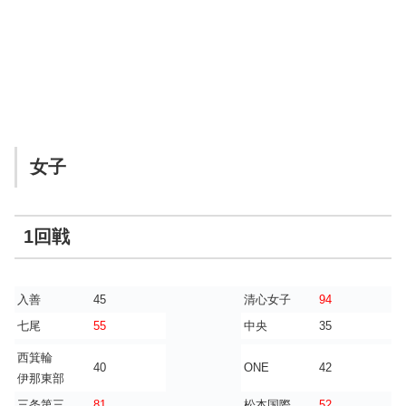
女子
1回戦
入善
45
清心女子
94
七尾
55
中央
35
西箕輪
40
ONE
42
伊那東部
三条第三
81
松本国際
52