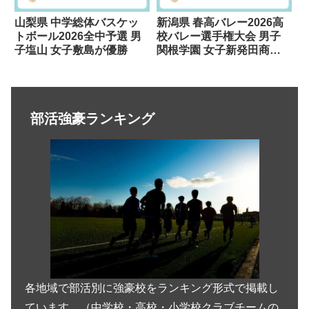
山梨県 中学総体バスケッ
新潟県 春高バレー2026高
トボール2026全中予選 男
校バレー選手権大会 男子
子塩山 女子敷島が優勝
関根学園 女子新発田商が
優勝
部活強豪ランキング
各地域で部活別に強豪校をランキング形式で掲載し
ています。（中学校・高校・小学校クラブチームの