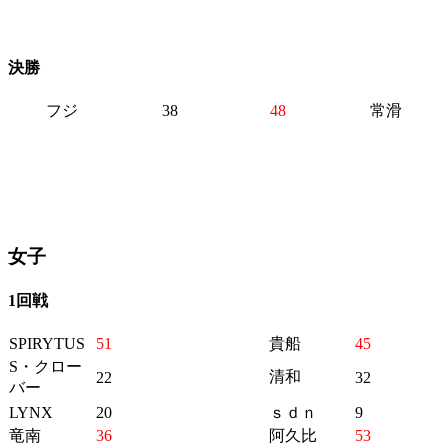
決勝
フジ
38
48
常滑
女子
1回戦
SPIRYTUS
51
貴船
45
S・クロー
清和
22
32
バー
LYNX
20
ｓｄｎ
9
竜南
36
阿久比
53