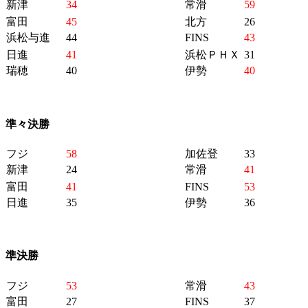
新津
34
常滑
59
富田
45
北方
26
浜松与進
44
FINS
43
日進
41
浜松ＰＨＸ
31
瑞穂
40
伊勢
40
準々決勝
フジ
58
加佐登
33
新津
24
常滑
41
富田
41
FINS
53
日進
35
伊勢
36
準決勝
フジ
53
常滑
43
富田
27
FINS
37