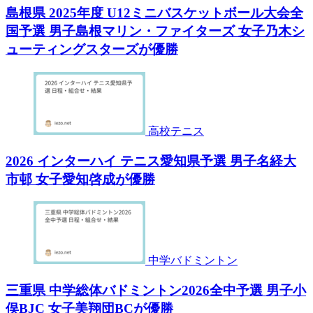
島根県 2025年度 U12ミニバスケットボール大会全
国予選 男子島根マリン・ファイターズ 女子乃木シ
ューティングスターズが優勝
高校テニス
2026 インターハイ テニス愛知県予選 男子名経大
市邨 女子愛知啓成が優勝
中学バドミントン
三重県 中学総体バドミントン2026全中予選 男子小
俣BJC 女子美翔団BCが優勝