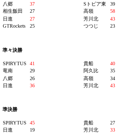
八郷
37
Sトピア東
39
相生飯田
27
高嶺
58
日進
27
芳川北
43
GTRockets
25
つつじ
23
準々決勝
SPIRYTUS
41
貴船
40
竜南
29
阿久比
35
八郷
26
高嶺
34
日進
36
芳川北
43
準決勝
SPIRYTUS
45
貴船
27
日進
19
芳川北
33