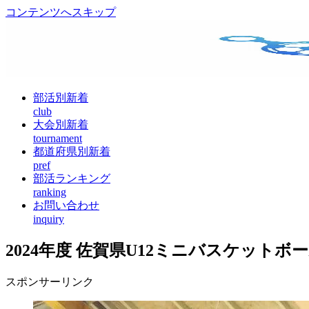
コンテンツへスキップ
部活別新着
club
大会別新着
tournament
都道府県別新着
pref
部活ランキング
ranking
お問い合わせ
inquiry
2024年度 佐賀県U12ミニバスケット
スポンサーリンク