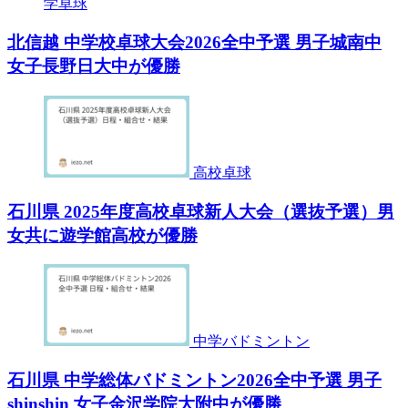
学卓球
北信越 中学校卓球大会2026全中予選 男子城南中
女子長野日大中が優勝
高校卓球
石川県 2025年度高校卓球新人大会（選抜予選）男
女共に遊学館高校が優勝
中学バドミントン
石川県 中学総体バドミントン2026全中予選 男子
shinshin 女子金沢学院大附中が優勝