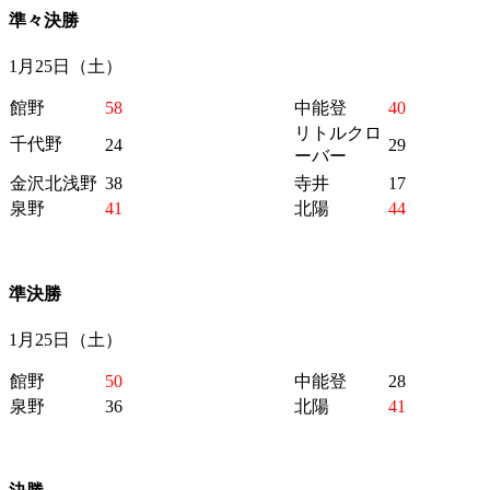
準々決勝
1月25日（土）
館野
58
中能登
40
リトルクロ
千代野
24
29
ーバー
金沢北浅野
38
寺井
17
泉野
41
北陽
44
準決勝
1月25日（土）
館野
50
中能登
28
泉野
36
北陽
41