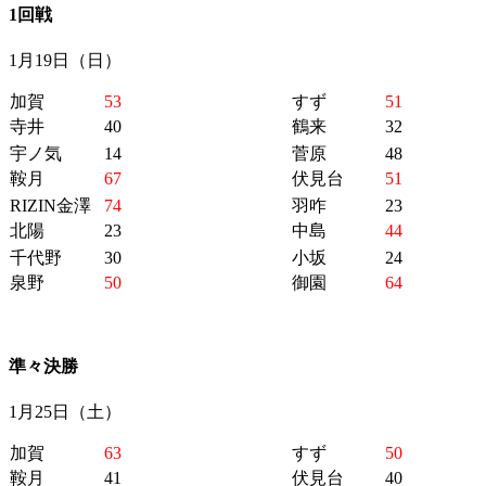
1回戦
1月19日（日）
加賀
53
すず
51
寺井
40
鶴来
32
宇ノ気
14
菅原
48
鞍月
67
伏見台
51
RIZIN金澤
74
羽咋
23
北陽
23
中島
44
千代野
30
小坂
24
泉野
50
御園
64
準々決勝
1月25日（土）
加賀
63
すず
50
鞍月
41
伏見台
40