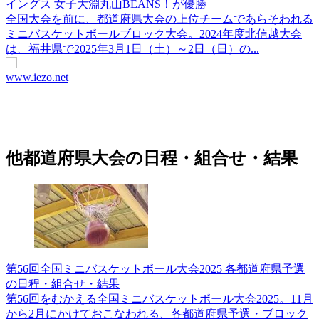
イングス 女子大淵丸山BEANS！が優勝
全国大会を前に、都道府県大会の上位チームであらそわれる
ミニバスケットボールブロック大会。2024年度北信越大会
は、福井県で2025年3月1日（土）～2日（日）の...
www.iezo.net
他都道府県大会の日程・組合せ・結果
第56回全国ミニバスケットボール大会2025 各都道府県予選
の日程・組合せ・結果
第56回をむかえる全国ミニバスケットボール大会2025。11月
から2月にかけておこなわれる、各都道府県予選・ブロック