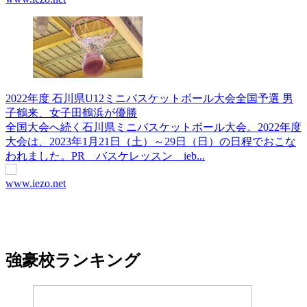
2022年度 石川県U12ミニバスケットボール大会全国予選 男
子鶴来、女子田鶴浜が優勝
全国大会へ続く石川県ミニバスケットボール大会。2022年度
大会は、2023年1月21日（土）～29日（日）の日程でおこな
われました。PR バスケレッスン ieb...
www.iezo.net
強豪校ランキング