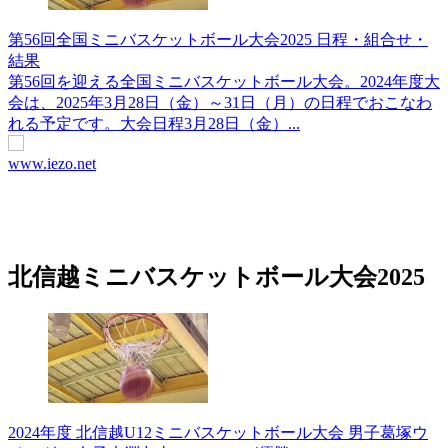
第56回全国ミニバスケットボール大会2025 日程・組合せ・
結果
第56回を迎える全国ミニバスケットボール大会。2024年度大
会は、2025年3月28日（金）～31日（月）の日程でおこなわ
れる予定です。大会日程3月28日（金）...
www.iezo.net
北信越ミニバスケットボール大会2025
2024年度 北信越U12ミニバスケットボール大会 男子葛塚ウ