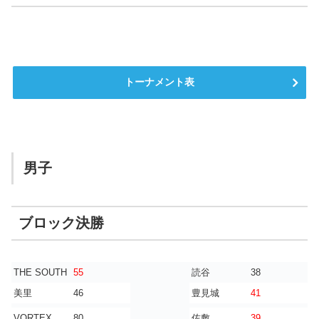
トーナメント表
男子
ブロック決勝
THE SOUTH
55
読谷
38
美里
46
豊見城
41
VORTEX
80
佐敷
39