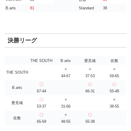
B.arts
81
Standard
38
決勝リーグ
THE SOUTH
B.arts
豊見城
佐敷
×
×
×
THE SOUTH
44-67
37-53
59-65
〇
〇
〇
B.arts
67-44
66-31
55-48
〇
×
×
豊見城
53-37
31-66
38-55
〇
×
〇
佐敷
65-59
48-55
55-38