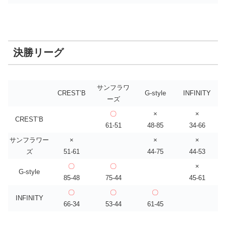
決勝リーグ
サンフラワ
CREST’B
G-style
INFINITY
ーズ
〇
×
×
CREST’B
61-51
48-85
34-66
サンフラワー
×
×
×
ズ
51-61
44-75
44-53
〇
〇
×
G-style
85-48
75-44
45-61
〇
〇
〇
INFINITY
66-34
53-44
61-45