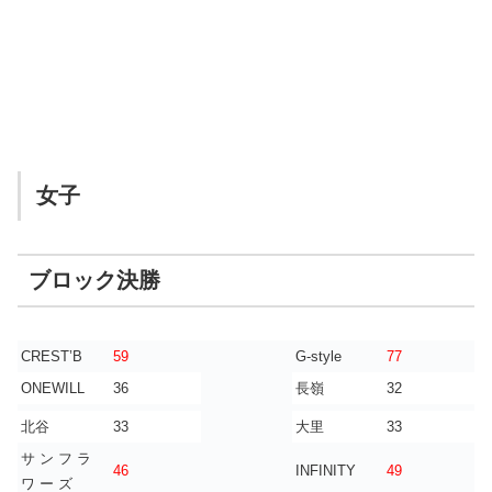
女子
ブロック決勝
CREST’B
59
G-style
77
ONEWILL
36
長嶺
32
北谷
33
大里
33
サ ン フ ラ
46
INFINITY
49
ワ ー ズ