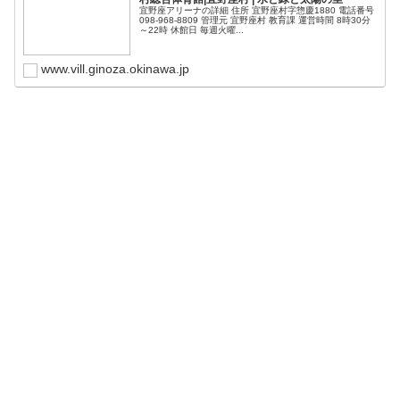
宜野座アリーナの詳細 住所 宜野座村字惣慶1880 電話番号
098-968-8809 管理元 宜野座村 教育課 運営時間 8時30分
～22時 休館日 毎週火曜...
www.vill.ginoza.okinawa.jp