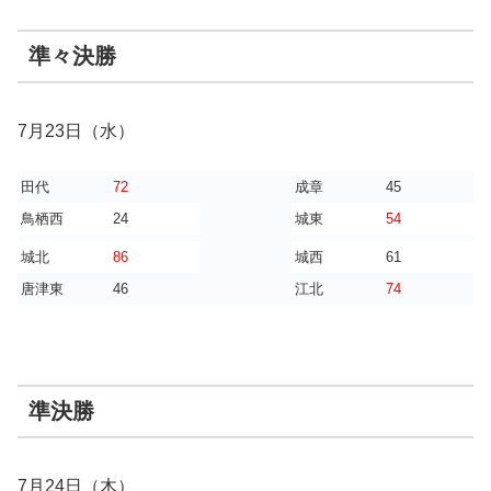
準々決勝
7月23日（水）
田代
72
成章
45
鳥栖西
24
城東
54
城北
86
城西
61
唐津東
46
江北
74
準決勝
7月24日（木）