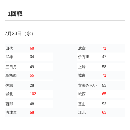
1回戦
7月23日（水）
田代
68
成章
71
武雄
34
伊万里
47
三日月
49
上峰
58
鳥栖西
55
城東
71
佐志
28
玄海みらい
53
城北
102
城西
65
西部
48
基山
53
唐津東
58
江北
63