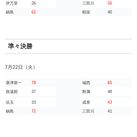
伊万里
26
三田川
50
鍋島
62
昭栄
40
準々決勝
7月22日（火）
唐津第一
79
城西
65
致遠館
37
附属
48
浜玉
33
成章
43
鍋島
72
三田川
41