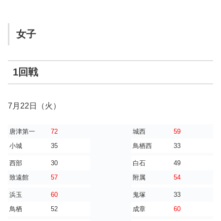
女子
1回戦
7月22日（火）
唐津第一
72
城西
59
小城
35
鳥栖西
33
西部
30
白石
49
致遠館
57
附属
54
浜玉
60
鬼塚
33
鳥栖
52
成章
60