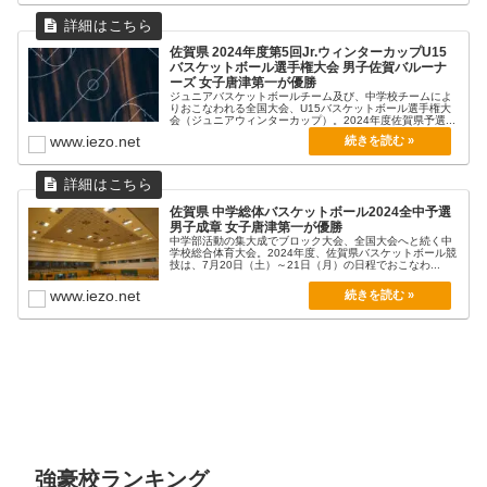
佐賀県 2024年度第5回Jr.ウィンターカップU15
バスケットボール選手権大会 男子佐賀バルーナ
ーズ 女子唐津第一が優勝
ジュニアバスケットボールチーム及び、中学校チームによ
りおこなわれる全国大会、U15バスケットボール選手権大
会（ジュニアウィンターカップ）。2024年度佐賀県予選...
www.iezo.net
佐賀県 中学総体バスケットボール2024全中予選
男子成章 女子唐津第一が優勝
中学部活動の集大成でブロック大会、全国大会へと続く中
学校総合体育大会。2024年度、佐賀県バスケットボール競
技は、7月20日（土）～21日（月）の日程でおこなわ...
www.iezo.net
強豪校ランキング