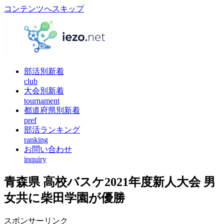
コンテンツへスキップ
部活別新着
club
大会別新着
tournament
都道府県別新着
pref
部活ランキング
ranking
お問い合わせ
inquiry
青森県 高校バスケ2021年度新人大会 男
女共に柴田学園が優勝
スポンサーリンク