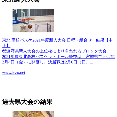
東北 高校バスケ2021年度新人大会 日程・組合せ・結果【中
止】
都道府県新人大会の上位校により争われるブロック大会。
2021年度東北高校バスケットボール競技は、宮城県で2022年
2月4日（金）に開幕し、決勝戦は2月6日（日）...
www.iezo.net
過去県大会の結果