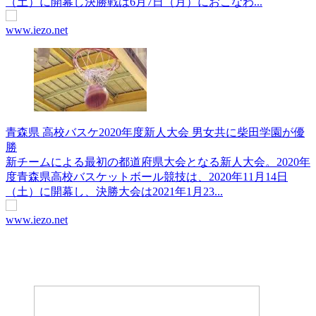
（土）に開幕し決勝戦は6月7日（月）におこなわ...
www.iezo.net
青森県 高校バスケ2020年度新人大会 男女共に柴田学園が優
勝
新チームによる最初の都道府県大会となる新人大会。2020年
度青森県高校バスケットボール競技は、2020年11月14日
（土）に開幕し、決勝大会は2021年1月23...
www.iezo.net