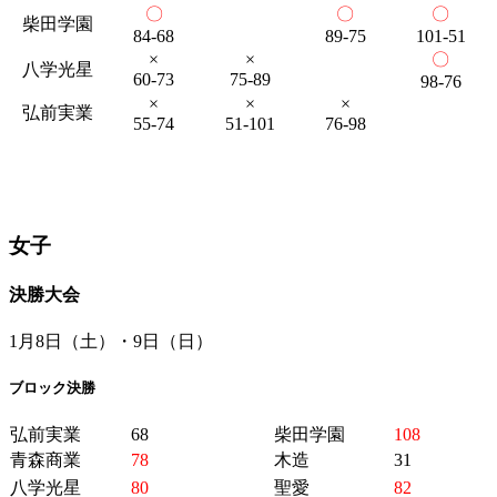
〇
〇
〇
柴田学園
84-68
89-75
101-51
×
×
〇
八学光星
60-73
75-89
98-76
×
×
×
弘前実業
55-74
51-101
76-98
女子
決勝大会
1月8日（土）・9日（日）
ブロック決勝
弘前実業
68
柴田学園
108
青森商業
78
木造
31
八学光星
80
聖愛
82