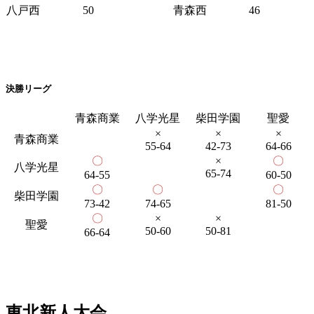
八戸西
50
青森西
46
決勝リーグ
青森商業
八学光星
柴田学園
聖愛
×
×
×
青森商業
55-64
42-73
64-66
〇
×
〇
八学光星
65-74
64-55
60-50
〇
〇
〇
柴田学園
73-42
74-65
81-50
〇
×
×
聖愛
50-60
50-81
66-64
東北新人大会