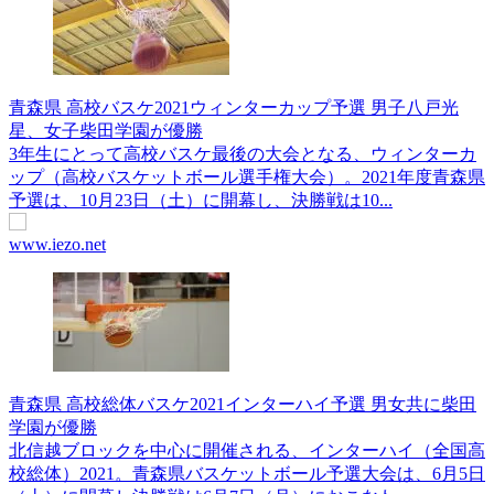
青森県 高校バスケ2021ウィンターカップ予選 男子八戸光
星、女子柴田学園が優勝
3年生にとって高校バスケ最後の大会となる、ウィンターカ
ップ（高校バスケットボール選手権大会）。2021年度青森県
予選は、10月23日（土）に開幕し、決勝戦は10...
www.iezo.net
青森県 高校総体バスケ2021インターハイ予選 男女共に柴田
学園が優勝
北信越ブロックを中心に開催される、インターハイ（全国高
校総体）2021。青森県バスケットボール予選大会は、6月5日