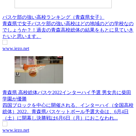
バスケ部の強い高校ランキング（青森県女子）
青森県で女子バスケ部の強い高校はどの地域のどの学校なの
でしょうか？！過去の青森高校総体の結果をもとに見ていき
たいと思います。
www.iezo.net
青森県 高校総体バスケ2022インターハイ予選 男女共に柴⽥
学園が優勝
四国ブロックを中心に開催される、インターハイ（全国高校
総体）2022。青森県バスケットボール予選大会は、6月4日
（土）に開幕し決勝戦は6月6日（月）におこなわれ...
www.iezo.net