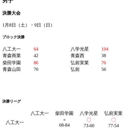
男子
決勝大会
1月8日（土）・9日（日）
ブロック決勝
八工大一
64
八学光星
104
青森商業
42
青森西
38
柴田学園
86
弘前実業
70
青森山田
70
弘前
56
決勝リーグ
八工大一
柴田学園
八学光星
弘前実業
×
〇
〇
八工大一
68-84
73-60
77-54