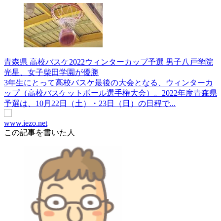
青森県 高校バスケ2022ウィンターカップ予選 男子八戸学院
光星、女子柴田学園が優勝
3年生にとって高校バスケ最後の大会となる、ウィンターカ
ップ（高校バスケットボール選手権大会）。2022年度青森県
予選は、10月22日（土）・23日（日）の日程で...
www.iezo.net
この記事を書いた人