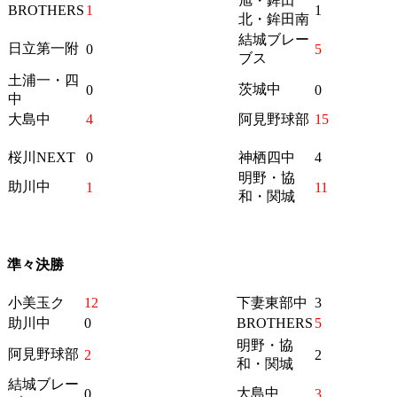
旭・鉾田
BROTHERS
1
1
北・鉾田南
結城ブレー
日立第一附
0
5
ブス
土浦一・四
茨城中
0
0
中
大島中
4
阿見野球部
15
桜川NEXT
0
神栖四中
4
明野・協
助川中
1
11
和・関城
準々決勝
小美玉ク
12
下妻東部中
3
助川中
0
BROTHERS
5
明野・協
阿見野球部
2
2
和・関城
結城ブレー
大島中
0
3