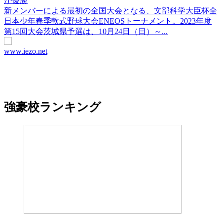
が優勝
新メンバーによる最初の全国大会となる、文部科学大臣杯全
日本少年春季軟式野球大会ENEOSトーナメント。2023年度
第15回大会茨城県予選は、10月24日（日）～...
www.iezo.net
強豪校ランキング