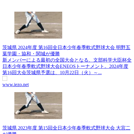
茨城県 2024年度 第16回全日本少年春季軟式野球大会 明野五
葉学園・協和・関城が優勝
新メンバーによる最初の全国大会となる、文部科学大臣杯全
日本少年春季軟式野球大会ENEOSトーナメント。2024年度
第16回大会茨城県予選は、10月22日（火）～...
www.iezo.net
茨城県 2023年度 第15回全日本少年春季軟式野球大会 大宮二