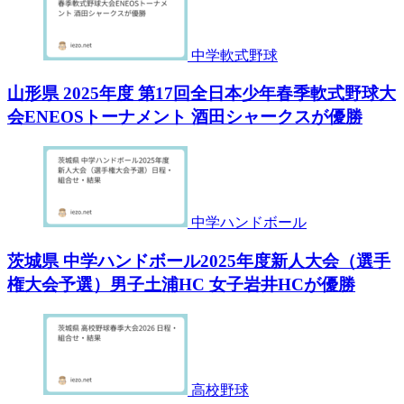
中学軟式野球
山形県 2025年度 第17回全日本少年春季軟式野球大
会ENEOSトーナメント 酒田シャークスが優勝
中学ハンドボール
茨城県 中学ハンドボール2025年度新人大会（選手
権大会予選）男子土浦HC 女子岩井HCが優勝
高校野球