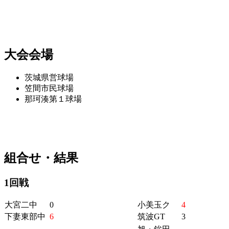
大会会場
茨城県営球場
笠間市民球場
那珂湊第１球場
組合せ・結果
1回戦
大宮二中
0
小美玉ク
4
下妻東部中
6
筑波GT
3