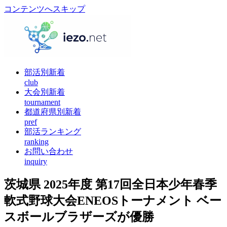
コンテンツへスキップ
部活別新着
club
大会別新着
tournament
都道府県別新着
pref
部活ランキング
ranking
お問い合わせ
inquiry
茨城県 2025年度 第17回全日本少年春季
軟式野球大会ENEOSトーナメント ベー
スボールブラザーズが優勝