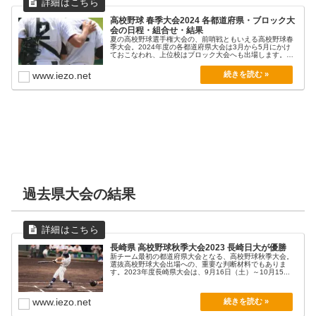
高校野球 春季大会2024 各都道府県・ブロック大
会の日程・組合せ・結果
夏の高校野球選手権大会の、前哨戦ともいえる高校野球春
季大会。2024年度の各都道府県大会は3月から5月にかけ
ておこなわれ、上位校はブロック大会へも出場します。
各...
www.iezo.net
過去県大会の結果
長崎県 高校野球秋季大会2023 長崎日大が優勝
新チーム最初の都道府県大会となる、高校野球秋季大会。
選抜高校野球大会出場への、重要な判断材料でもありま
す。2023年度長崎県大会は、9月16日（土）～10月15...
www.iezo.net