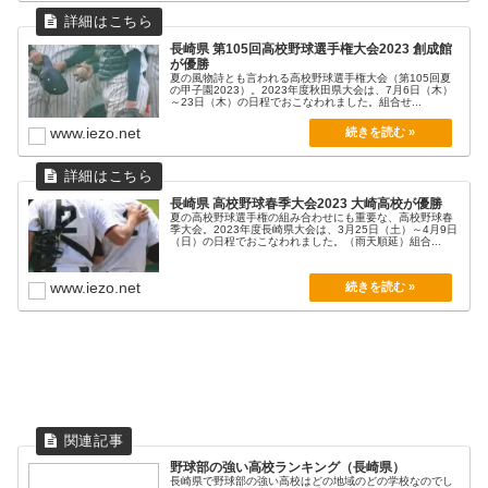
長崎県 第105回高校野球選手権大会2023 創成館
が優勝
夏の風物詩とも言われる高校野球選手権大会（第105回夏
の甲子園2023）。2023年度秋田県大会は、7月6日（木）
～23日（木）の日程でおこなわれました。組合せ...
www.iezo.net
長崎県 高校野球春季大会2023 大崎高校が優勝
夏の高校野球選手権の組み合わせにも重要な、高校野球春
季大会。2023年度長崎県大会は、3月25日（土）～4月9日
（日）の日程でおこなわれました。（雨天順延）組合...
www.iezo.net
野球部の強い高校ランキング（長崎県）
長崎県で野球部の強い高校はどの地域のどの学校なのでし