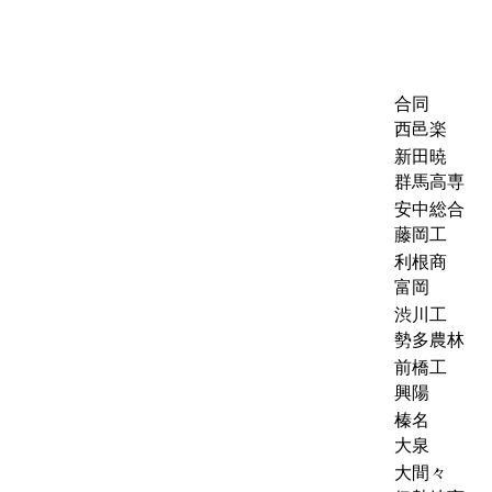
合同
西邑楽
新田暁
群馬高専
安中総合
藤岡工
利根商
富岡
渋川工
勢多農林
前橋工
興陽
榛名
大泉
大間々