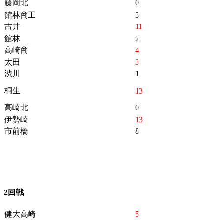
藤岡北
0
館林商工
3
吉井
11
館林
2
高崎商
4
太田
3
渋川
1
桐生
13
高崎北
0
伊勢崎
13
市前橋
8
2回戦
健大高崎
5