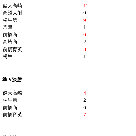
健大高崎
11
高経大附
0
桐生第一
9
常磐
1
前橋商
9
高崎商
2
前橋育英
8
桐生
1
準々決勝
健大高崎
4
桐生第一
2
前橋商
6
前橋育英
7