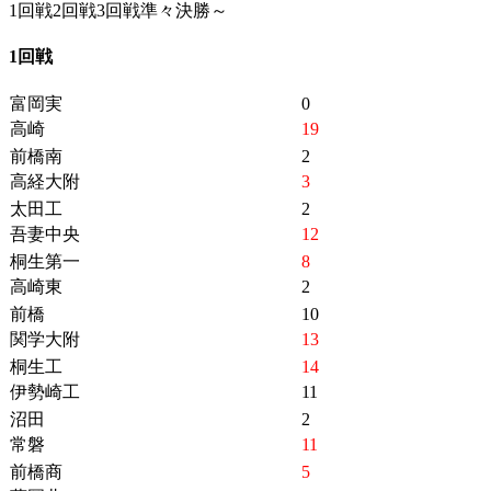
1回戦
2回戦
3回戦
準々決勝～
1回戦
富岡実
0
高崎
19
前橋南
2
高経大附
3
太田工
2
吾妻中央
12
桐生第一
8
高崎東
2
前橋
10
関学大附
13
桐生工
14
伊勢崎工
11
沼田
2
常磐
11
前橋商
5