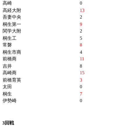
高崎
0
高経大附
13
吾妻中央
2
桐生第一
9
関学大附
2
桐生工
5
常磐
8
桐生市商
4
前橋商
11
吉井
8
高崎商
15
前橋育英
3
太田
0
桐生
7
伊勢崎
0
3回戦