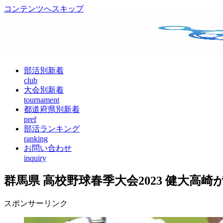
コンテンツへスキップ
部活別新着
club
大会別新着
tournament
都道府県別新着
pref
部活ランキング
ranking
お問い合わせ
inquiry
群馬県 高校野球春季大会2023 健大高崎
スポンサーリンク