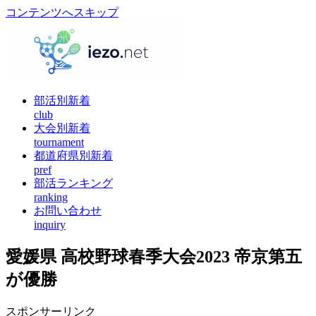
コンテンツへスキップ
部活別新着
club
大会別新着
tournament
都道府県別新着
pref
部活ランキング
ranking
お問い合わせ
inquiry
愛媛県 高校野球春季大会2023 帝京第五
が優勝
スポンサーリンク