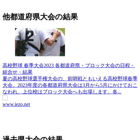
他都道府県大会の結果
高校野球 春季大会2023 各都道府県・ブロック大会の日程・
組合せ・結果
夏の高校野球選手権大会の、前哨戦ともいえる高校野球春季
大会。2023年度の各都道府県大会は3月から5月にかけておこ
なわれ、上位校はブロック大会へも出場します。各...
www.iezo.net
過去県大会の結果