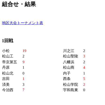
組合せ・結果
地区大会トーナメント表
1回戦
小松
19
川之江
2
松山工
2
松山聖陵
3
帝京第五
9
八幡浜
2
丹原
1
松山商
4
松山北
0
内子
1
吉田
1
西条
5
済美
3
松山学院
2
今治西
7
宇和島東
0