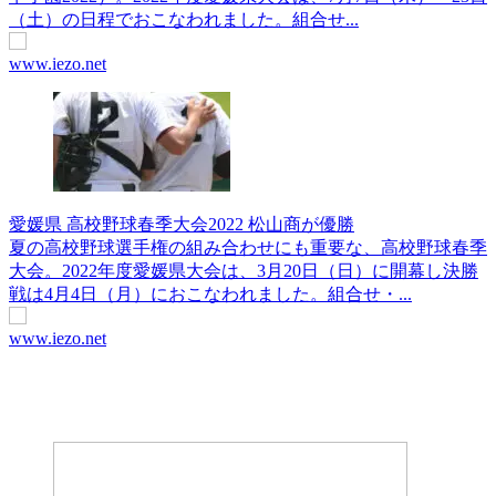
（土）の日程でおこなわれました。組合せ...
www.iezo.net
愛媛県 高校野球春季大会2022 松山商が優勝
夏の高校野球選手権の組み合わせにも重要な、高校野球春季
大会。2022年度愛媛県大会は、3月20日（日）に開幕し決勝
戦は4月4日（月）におこなわれました。組合せ・...
www.iezo.net