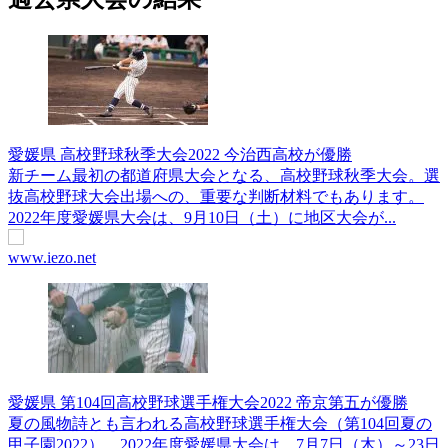
愛媛県 高校野球秋季大会2022 今治西高校が優勝
新チーム最初の都道府県大会となる、高校野球秋季大会。選
抜高校野球大会出場への、重要な判断材料でもあります。
2022年度愛媛県大会は、9月10日（土）に地区大会が...
www.iezo.net
愛媛県 第104回高校野球選手権大会2022 帝京第五が優勝
夏の風物詩とも言われる高校野球選手権大会（第104回夏の
甲子園2022）。2022年度愛媛県大会は、7月7日（木）～23日