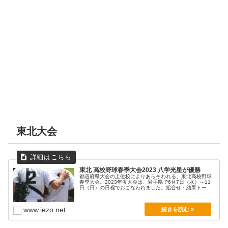
盛岡大附
16
水沢工業
8
盛岡商業
3
盛岡農業
5
盛岡第三
1
花巻東
7
一関学院
2
盛岡第四
3
決勝
一関学院
3
9
花巻東
東北大会
東北 高校野球春季大会2023 八学光星が優勝
都道府県大会の上位校によりあらそわれる、東北高校野球
春季大会。2023年度大会は、岩手県で6月7日（水）～11
日（日）の日程でおこなわれました。組合せ・結果トー...
www.iezo.net