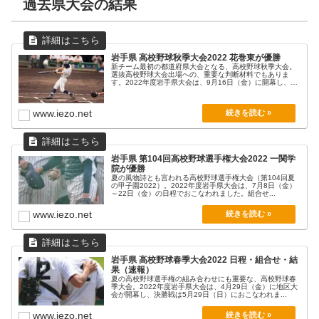
過去県大会の結果
岩手県 高校野球秋季大会2022 花巻東が優勝
新チーム最初の都道府県大会となる、高校野球秋季大会。
選抜高校野球大会出場への、重要な判断材料でもありま
す。2022年度岩手県大会は、9月16日（金）に開幕し、
決...
www.iezo.net
岩手県 第104回高校野球選手権大会2022 一関学
院が優勝
夏の風物詩とも言われる高校野球選手権大会（第104回夏
の甲子園2022）。2022年度岩手県大会は、7月8日（金）
～22日（金）の日程でおこなわれました。組合せ...
www.iezo.net
岩手県 高校野球春季大会2022 日程・組合せ・結
果（速報）
夏の高校野球選手権の組み合わせにも重要な、高校野球春
季大会。2022年度岩手県大会は、4月29日（金）に地区大
会が開幕し、決勝戦は5月29日（日）におこなわれま...
www.iezo.net