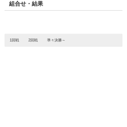
組合せ・結果
1回戦
2回戦
準々決勝～
1回戦
2回戦
準々決勝
一関第一
専大北上
専大北上
3
10
1
水沢
花巻東
花巻東
16
3
4
宮古商工
宮古商工
盛岡第三
13
3
2
千厩
水沢
盛岡誠桜
5
0
3
花巻北
盛岡第三
一関学院
3
10
10
盛岡誠桜
盛岡誠桜
盛岡第四
3
9
6
盛岡第三
盛岡中央
大船渡
8
3
2
高田
大船渡東・住田
水沢工業
1
0
5
盛岡中央
一関学院
8
5
久慈
盛岡第四
4
4
久慈東
花巻南
7
1
大船渡東・住田
水沢商業
8
3
一関第二
盛岡大附
1
6
盛岡市立
水沢工業
4
3
準決勝
花巻南
大船渡
6
7
水沢商業
福岡
5
1