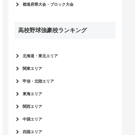
高校野球選手権大会2026
都道府県大会・ブロック大会
選抜高校野球2026
高校野球選手権大会2026
明治神宮野球大会2025
高校野球春季大会2026
高校野球選手権大会2025
高校野球強豪校ランキング
高校野球秋季大会2025
選抜高校野球2025
高校野球選手権大会2025
明治神宮野球大会2024
高校野球春季大会2025
高校野球選手権大会2024
高校野球秋季大会2024
北海道・東北エリア
選抜高校野球2024
高校野球選手権大会2024
北海道
国体2023
関東エリア
高校野球春季大会2024
青森県
明治神宮野球大会2023
東京都
高校野球秋季大会2023
甲信・北陸エリア
岩手県
高校野球選手権大会2023
神奈川県
高校野球選手権大会2023
秋田県
長野県
選抜高校野球大会2023
東海エリア
千葉県
高校野球春季大会2023
宮城県
山梨県
国体2022
埼玉県
愛知県
高校野球秋季大会2022
関西エリア
山形県
新潟県
明治神宮野球大会2022
茨城県
岐阜県
高校野球選手権大会2022
富山県
大阪府
高校野球選手権大会2022
中国エリア
群馬県
三重県
高校野球春季大会2022
石川県
兵庫県
選抜高校野球大会2022
栃木県
静岡県
広島県
高校野球秋季大会2021
四国エリア
福井県
京都府