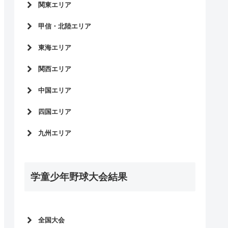
全日本少年春季軟式野球大会2023
関東エリア
2022年度新人大会
青森県
全中軟式野球2022
東京都
第14回少年春季野球大会予選
甲信・北陸エリア
岩手県
全日本少年春季軟式野球大会2022
神奈川県
全中軟式野球2022予選
秋田県
長野県
全中軟式野球2021
東海エリア
千葉県
2021年度新人大会
宮城県
山梨県
全日本少年春季軟式野球大会2021
埼玉県
愛知県
第13回少年春季野球大会予選
関西エリア
山形県
新潟県
全国中学生都道府県対抗野球大会
全中軟式野球2021予選
富山県
大阪府
2020
中国エリア
群馬県
三重県
2020年度新人大会
石川県
兵庫県
全中軟式野球2020
栃木県
静岡県
第12回少年春季野球大会予選
四国エリア
福井県
京都府
全日本少年春季軟式野球大会2020
岡山県
全中軟式野球2020予選
滋賀県
愛媛県
全中軟式野球2019
九州エリア
山口県
2019年度新人大会
奈良県
徳島県
全中軟式野球2018
島根県
福岡県
全中軟式野球2019予選
香川県
鳥取県
鹿児島県
学童少年野球大会結果
熊本県
長崎県
宮崎県
大分県
全国大会