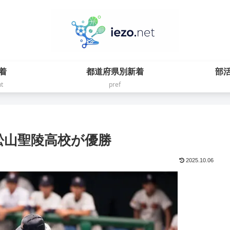
着
都道府県別新着
部
t
pref
 松山聖陵高校が優勝
2025.10.06