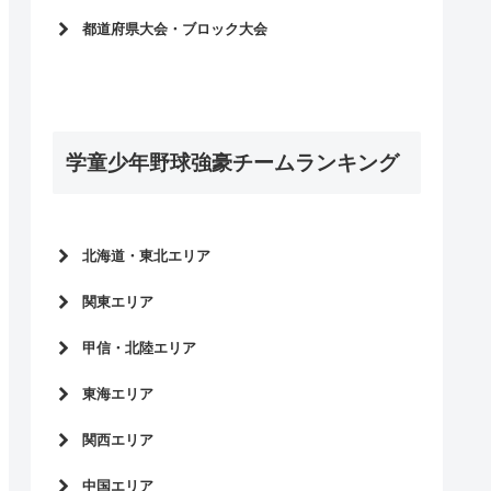
佐賀県
マクドナルドトーナメント2026
都道府県大会・ブロック大会
マクドナルドトーナメント2025
2026マクドナルドトーナメント
マクドナルドトーナメント2024
2025マクドナルドトーナメント
マクドナルドトーナメント2023
2024マクドナルドトーナメント
マクドナルドトーナメント2022
2023マクドナルドトーナメント
学童少年野球強豪チームランキング
2022マクドナルドトーナメント
北海道・東北エリア
北海道
関東エリア
東京都
甲信・北陸エリア
岩手県
神奈川県
秋田県
長野県
東海エリア
千葉県
宮城県
埼玉県
愛知県
関西エリア
山形県
新潟県
茨城県
岐阜県
福島県
富山県
大阪府
中国エリア
群馬県
三重県