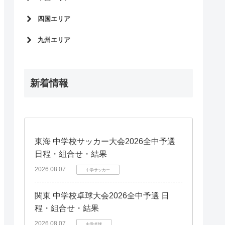
石川県
兵庫県
栃木県
静岡県
四国エリア
福井県
京都府
岡山県
滋賀県
愛媛県
九州エリア
奈良県
徳島県
福岡県
香川県
鹿児島県
高知県
新着情報
熊本県
長崎県
宮崎県
大分県
佐賀県
東海 中学校サッカー大会2026全中予選
日程・組合せ・結果
沖縄県
2026.08.07
中学サッカー
関東 中学校卓球大会2026全中予選 日
程・組合せ・結果
2026.08.07
中学卓球