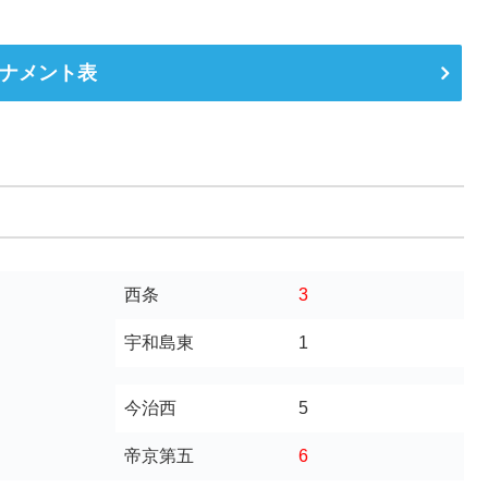
ナメント表
西条
3
宇和島東
1
今治西
5
帝京第五
6