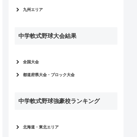
明治神宮野球大会2021
岡山県
高校野球選手権大会2021
滋賀県
愛媛県
高校野球選手権大会2021
九州エリア
山口県
高校野球春季大会2021
奈良県
徳島県
選抜高校野球大会2021
島根県
福岡県
高校野球秋季大会2020
香川県
明治神宮野球大会2020
鳥取県
鹿児島県
高校野球選手権大会2020
高知県
中学軟式野球大会結果
高校野球選手権大会2020
熊本県
高校野球春季大会2020
選抜高校野球大会2020
長崎県
高校野球秋季大会2019
明治神宮野球大会2019
宮崎県
高校野球選手権大会2019
高校野球選手権大会2019
大分県
全国大会
高校野球春季大会2019
選抜高校野球大会2019
佐賀県
都道府県大会・ブロック大会
明治神宮野球大会2018
沖縄県
全中軟式野球2026
全中軟式野球2026予選
高校野球選手権大会2018
全日本少年春季軟式野球大会2026
第17回少年春季野球大会予選
選抜高校野球大会2018
全中軟式野球2025
中学軟式野球強豪校ランキング
全中軟式野球2025予選
全日本少年春季軟式野球大会2025
第16回少年春季野球大会予選
全中軟式野球2024
全中軟式野球2024予選
全日本少年春季軟式野球大会2024
第15回少年春季野球大会予選
北海道・東北エリア
全中軟式野球2023
全中軟式野球2023予選
北海道