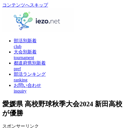
コンテンツへスキップ
部活別新着
club
大会別新着
tournament
都道府県別新着
pref
部活ランキング
ranking
お問い合わせ
inquiry
愛媛県 高校野球秋季大会2024 新田高校
が優勝
スポンサーリンク