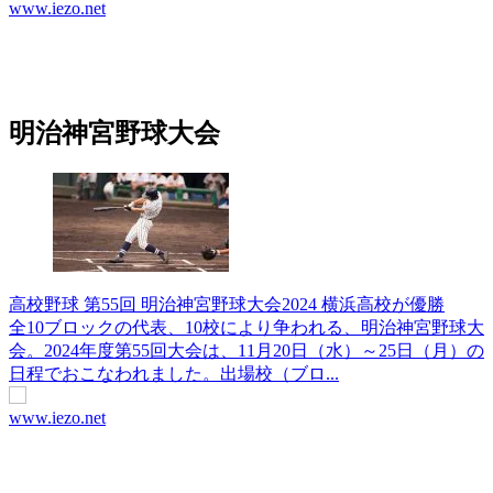
www.iezo.net
明治神宮野球大会
高校野球 第55回 明治神宮野球大会2024 横浜高校が優勝
全10ブロックの代表、10校により争われる、明治神宮野球大
会。2024年度第55回大会は、11月20日（水）～25日（月）の
日程でおこなわれました。出場校（ブロ...
www.iezo.net