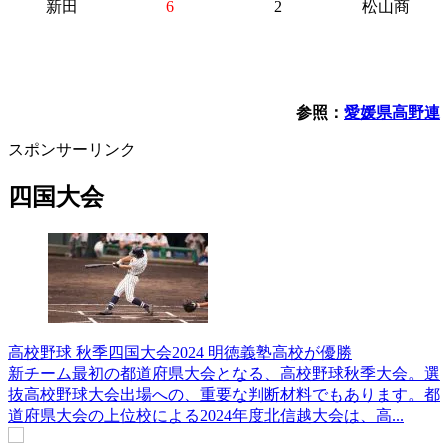
新田
6
2
松山商
参照：
愛媛県高野連
スポンサーリンク
四国大会
高校野球 秋季四国大会2024 明徳義塾高校が優勝
新チーム最初の都道府県大会となる、高校野球秋季大会。選
抜高校野球大会出場への、重要な判断材料でもあります。都
道府県大会の上位校による2024年度北信越大会は、高...