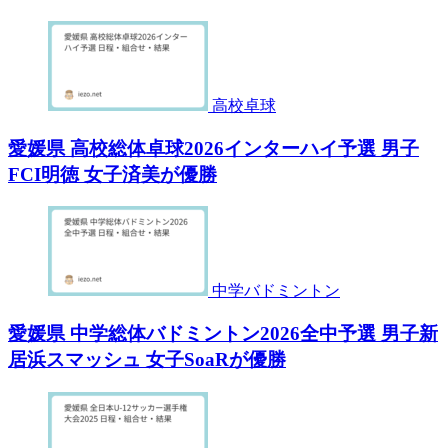
高校卓球
愛媛県 高校総体卓球2026インターハイ予選 男子
FCI明徳 女子済美が優勝
中学バドミントン
愛媛県 中学総体バドミントン2026全中予選 男子新
居浜スマッシュ 女子SoaRが優勝