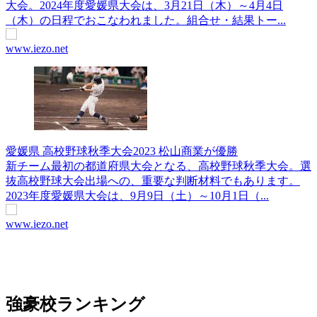
大会。2024年度愛媛県大会は、3月21日（木）～4月4日
（木）の日程でおこなわれました。組合せ・結果トー...
www.iezo.net
愛媛県 高校野球秋季大会2023 松山商業が優勝
新チーム最初の都道府県大会となる、高校野球秋季大会。選
抜高校野球大会出場への、重要な判断材料でもあります。
2023年度愛媛県大会は、9月9日（土）～10月1日（...
www.iezo.net
強豪校ランキング