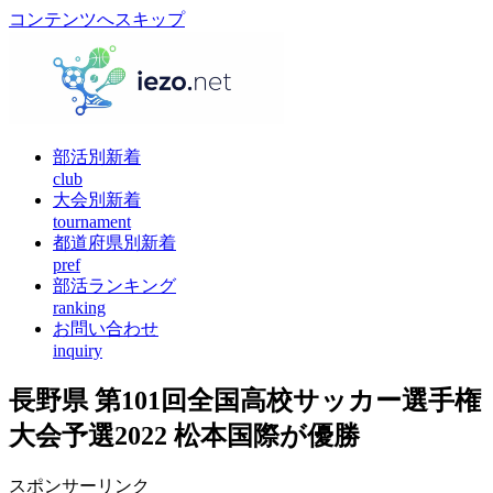
コンテンツへスキップ
部活別新着
club
大会別新着
tournament
都道府県別新着
pref
部活ランキング
ranking
お問い合わせ
inquiry
長野県 第101回全国高校サッカー選手権
大会予選2022 松本国際が優勝
スポンサーリンク