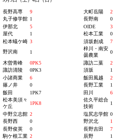
長野高専
9
大町岳陽
2
丸子修学館
1
長野南
0
伊那北
5
OIDE
3
屋代
1
松本工業
0
松本蟻ケ崎
3
須坂創成
7
梓川・南安
野沢南
1
0
曇農業
木曽青峰
0PK5
諏訪二葉
2
諏訪清陵
0PK3
須坂
1
小諸商業
6
飯田風越
2
篠ノ井
0
長野工業
1
飯田
1PK7
田川
6
松本美須々
佐久平総合
1PK8
1
ケ丘
技術
中野立志館
2
塩尻志学館
0
長野西
0
野沢北
1
長野俊英
0
長野吉田
7
駒ケ根工業
2
辰野
1