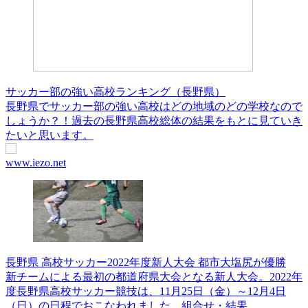
サッカー部の強い高校ランキング（長野県）
長野県でサッカー部の強い高校はどの地域のどの学校なので
しょうか？！過去の長野県高校総体の結果をもとに見ていき
たいと思います。
www.iezo.net
長野県 高校サッカー2022年度新人大会 都市大塩尻が優勝
新チームによる最初の都道府県大会となる新人大会。2022年
度長野県高校サッカー競技は、11月25日（金）～12月4日
（日）の日程でおこなわれました。組合せ・結果...