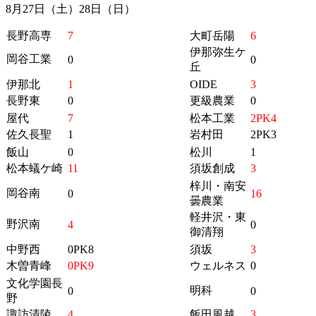
8月27日（土）28日（日）
長野高専
7
大町岳陽
6
伊那弥生ケ
岡谷工業
0
0
丘
伊那北
1
OIDE
3
長野東
0
更級農業
0
屋代
7
松本工業
2PK4
佐久長聖
1
岩村田
2PK3
飯山
0
松川
1
松本蟻ケ崎
11
須坂創成
3
梓川・南安
岡谷南
0
16
曇農業
軽井沢・東
野沢南
4
0
御清翔
中野西
0PK8
須坂
3
木曽青峰
0PK9
ウェルネス
0
文化学園長
明科
0
0
野
諏訪清陵
4
飯田風越
3