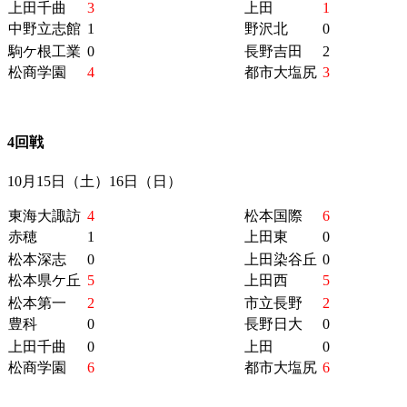
上田千曲
3
上田
1
中野立志館
1
野沢北
0
駒ケ根工業
0
長野吉田
2
松商学園
4
都市大塩尻
3
4回戦
10月15日（土）16日（日）
東海大諏訪
4
松本国際
6
赤穂
1
上田東
0
松本深志
0
上田染谷丘
0
松本県ケ丘
5
上田西
5
松本第一
2
市立長野
2
豊科
0
長野日大
0
上田千曲
0
上田
0
松商学園
6
都市大塩尻
6