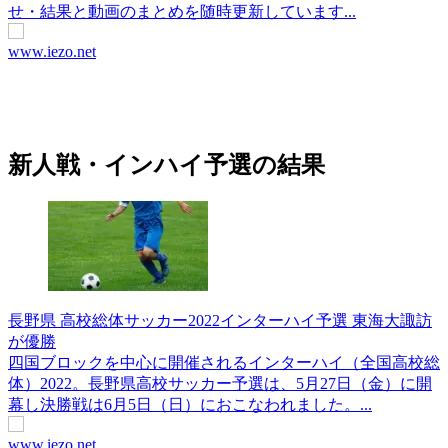
せ・結果と動画のまとめを随時更新しています...
www.iezo.net
新人戦・インハイ予選の結果
長野県 高校総体サッカー2022インターハイ予選 東海大諏訪
が優勝
四国ブロックを中心に開催されるインターハイ（全国高校総
体）2022。長野県高校サッカー予選は、5月27日（金）に開
幕し決勝戦は6月5日（日）におこなわれました。...
www.iezo.net