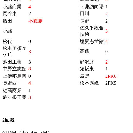
小諸商業
4
下諏訪向陽
1
岡谷東
2
田川
2
飯田
不戦勝
長野
2
佐久平総合
小諸
3
技術
松代
0
塩尻志学館
4
松本美須々
高遠
3
0
ケ丘
池田工業
3
野沢北
2
中野立志館
8
須坂東
1
上伊那農業
0
辰野
2PK6
長野西
4
松本秀峰
2PK5
穂高商業
1
駒ヶ根工業
3
2回戦
9月3日（土）4日（日）