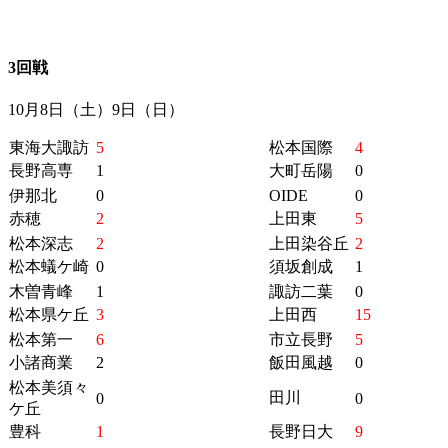
3回戦
10月8日（土）9日（日）
東海大諏訪
5
松本国際
4
長野高専
1
大町岳陽
0
伊那北
0
OIDE
0
赤穂
2
上田東
5
松本深志
2
上田染谷丘
2
松本蟻ケ崎
0
須坂創成
1
木曽青峰
1
諏訪二葉
0
松本県ケ丘
3
上田西
15
松本第一
6
市立長野
5
小諸商業
2
飯田風越
0
松本美須々
田川
0
0
ケ丘
豊科
1
長野日大
9