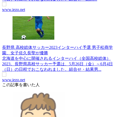
www.iezo.net
長野県 高校総体サッカー2023インターハイ予選 男子松商学
園、女子佐久長聖が優勝
北海道を中心に開催されるインターハイ（全国高校総体）
2023。長野県高校サッカー予選は、5月26日（金）～6月4日
（日）の日程でおこなわれました。組合せ・結果男...
www.iezo.net
この記事を書いた人