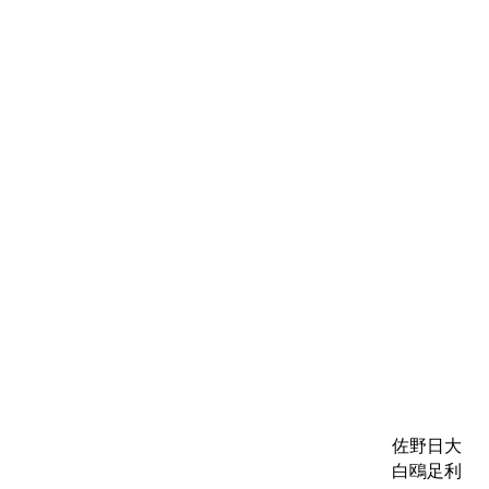
佐野日大
白鴎足利