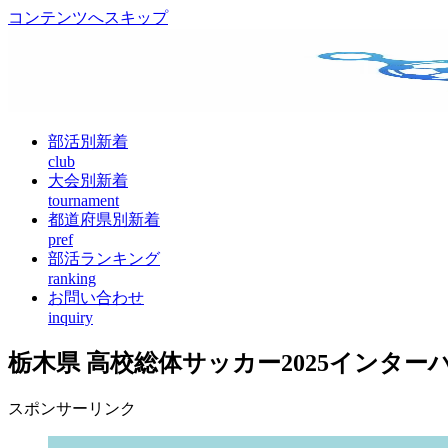
コンテンツへスキップ
部活別新着
club
大会別新着
tournament
都道府県別新着
pref
部活ランキング
ranking
お問い合わせ
inquiry
栃木県 高校総体サッカー2025インター
スポンサーリンク