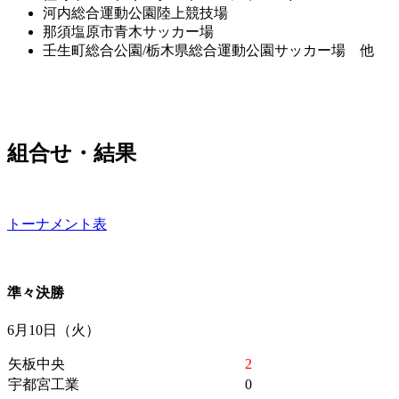
河内総合運動公園陸上競技場
那須塩原市青木サッカー場
壬生町総合公園/栃木県総合運動公園サッカー場 他
組合せ・結果
トーナメント表
準々決勝
6月10日（火）
矢板中央
2
宇都宮工業
0