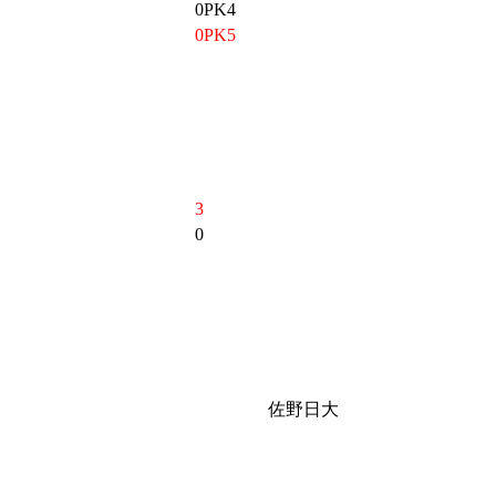
0PK4
0PK5
3
0
佐野日大