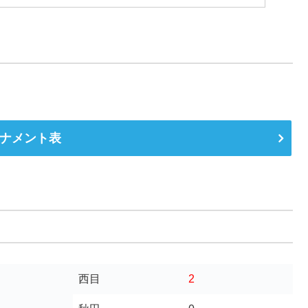
ナメント表
西目
2