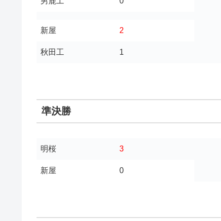
男鹿工
0
新屋
2
秋田工
1
準決勝
明桜
3
新屋
0