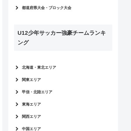
佐賀県
JA全農林2026
都道府県大会・ブロック大会
選手権大会2025
2025選手権大会
JA全農林2025
2024選手権大会
選手権大会2024
U12少年サッカー強豪チームランキ
2023選手権大会
JA全農林2024
2022選手権大会
ング
選手権大会2023
2021選手権大会
JA全農林2023
2020選手権大会
選手権大会2022
2019選手権大会
北海道・東北エリア
JA全農林2022
北海道
選手権大会2021
関東エリア
青森県
JA全農林2021
東京都
甲信・北陸エリア
岩手県
選手権大会2020
神奈川県
秋田県
長野県
JA全農林2020
東海エリア
千葉県
宮城県
山梨県
選手権大会2019
埼玉県
愛知県
関西エリア
山形県
新潟県
JA全農林2019
茨城県
岐阜県
福島県
富山県
大阪府
選手権大会2018
中国エリア
群馬県
三重県