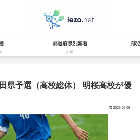
着
都道府県別新着
部
t
pref
 秋田県予選（高校総体） 明桜高校が優
2026.06.09