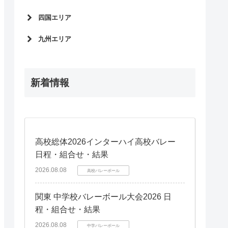
石川県
兵庫県
栃木県
静岡県
広島県
四国エリア
福井県
京都府
岡山県
滋賀県
愛媛県
九州エリア
山口県
奈良県
徳島県
島根県
福岡県
和歌山県
香川県
鳥取県
鹿児島県
高知県
新着情報
熊本県
長崎県
宮崎県
大分県
佐賀県
高校総体2026インターハイ高校バレー
日程・組合せ・結果
沖縄県
2026.08.08
高校バレーボール
関東 中学校バレーボール大会2026 日
程・組合せ・結果
2026.08.08
中学バレーボール