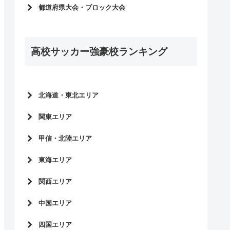
インターハイ2026
都道府県大会・ブロック大会
高校サッカー選手権大会2025
インターハイ予選2026
インターハイ2025
2025年度新人大会
高校サッカー選手権大会2024
高校サッカー強豪校ランキング
選手権大会予選2025
インターハイ2024
インターハイ予選2025
高校サッカー選手権大会2023
2024年度新人大会
国体2023
選手権大会予選2024
北海道・東北エリア
インターハイ2023
インターハイ予選2024
北海道
高校サッカー選手権大会2022
関東エリア
2023年度新人大会
青森県
国体2022
東京都
選手権大会予選2023
甲信・北陸エリア
岩手県
インターハイ2022
神奈川県
インターハイ予選2023
秋田県
長野県
高校サッカー選手権大会2021
東海エリア
千葉県
2022年度新人大会
宮城県
山梨県
国体2021
埼玉県
愛知県
選手権大会予選2022
関西エリア
山形県
新潟県
インターハイ2021
茨城県
岐阜県
インターハイ予選2022
富山県
大阪府
高校サッカー選手権大会2020
中国エリア
群馬県
三重県
2021年度新人大会
石川県
兵庫県
国体2020
栃木県
静岡県
広島県
選手権大会予選2021
四国エリア
福井県
京都府