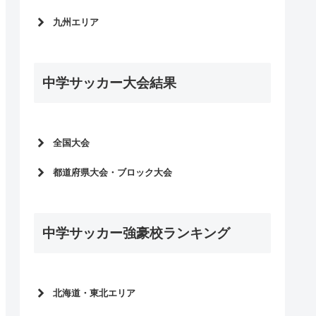
インターハイ2020
岡山県
インターハイ予選2021
滋賀県
愛媛県
高校サッカー選手権大会2019
九州エリア
山口県
2020年度新人大会
奈良県
徳島県
国体2019
島根県
福岡県
選手権大会予選2020
香川県
インターハイ2019
鳥取県
鹿児島県
インターハイ予選2020
高知県
中学サッカー大会結果
高校サッカー選手権大会2018
熊本県
2019年度新人大会
インターハイ2018
長崎県
選手権大会予選2019
宮崎県
インターハイ予選2019
大分県
全国大会
佐賀県
全中サッカー2026
都道府県大会・ブロック大会
沖縄県
全中サッカー2025
全中サッカー2026予選
全中サッカー2024
2025年度新人大会
全中サッカー2023
中学サッカー強豪校ランキング
全中サッカー2025予選
全中サッカー2022
2024年度新人大会
全中サッカー2021
全中サッカー2024予選
全中サッカー2020
2023年度新人大会
北海道・東北エリア
全中サッカー2019
全中サッカー2023予選
北海道