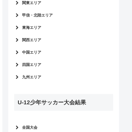
全中サッカー2018
関東エリア
2022年度新人大会
青森県
東京都
全中サッカー2022予選
甲信・北陸エリア
岩手県
神奈川県
2021年度新人大会
秋田県
長野県
東海エリア
千葉県
全中サッカー2021予選
宮城県
山梨県
埼玉県
愛知県
2020年度新人大会
関西エリア
山形県
新潟県
茨城県
岐阜県
全中サッカー2020予選
富山県
大阪府
中国エリア
群馬県
三重県
2019年度新人大会
石川県
兵庫県
栃木県
静岡県
広島県
全中サッカー2019予選
四国エリア
福井県
京都府
岡山県
滋賀県
愛媛県
九州エリア
山口県
奈良県
徳島県
島根県
福岡県
香川県
鳥取県
鹿児島県
U-12少年サッカー大会結果
熊本県
長崎県
宮崎県
大分県
全国大会