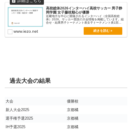
高校総体2026インターハイ高校サッカー 男子静
岡学園 女子藤枝順心が優勝
近畿地方を中心に開催されるインターハイ（全国高校総
体）2026。サッカー競技の大会情報を掲載しています。組
合せ・結果男子トーナメント表女子トーナメント表1回戦
大...
www.iezo.net
過去大会の結果
大会
優勝校
新人大会2025
京都橘
選手権予選2025
京都橘
IH予選2025
京都橘