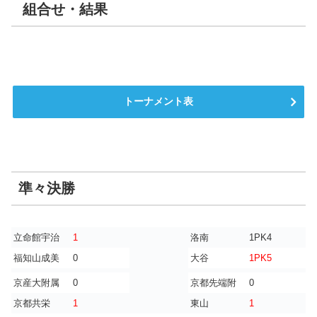
組合せ・結果
トーナメント表
準々決勝
立命館宇治
1
洛南
1PK4
福知山成美
0
大谷
1PK5
京産大附属
0
京都先端附
0
京都共栄
1
東山
1