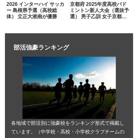
2026 インターハイ サッカ
京都府 2025年度高校バド
ー 島根県予選（高校総
ミントン新人大会（選抜予
体） 立正大淞南が優勝
選） 男子乙訓 女子京都明
徳が優勝
部活強豪ランキング
各地域で部活別に強豪校をランキング形式で掲載し
ています。（中学校・高校・小学校クラブチームの