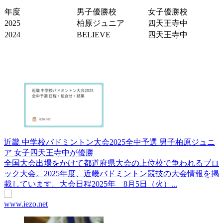
年度
男子優勝校
女子優勝校
2025
柏原ジュニア
四天王寺中
2024
BELIEVE
四天王寺中
近畿 中学校バドミントン大会2025全中予選 男子柏原ジュニ
ア 女子四天王寺中が優勝
全国大会出場をかけて都道府県大会の上位校で争われるブロ
ック大会。2025年度、近畿バドミントン競技の大会情報を掲
載しています。大会日程2025年 8月5日（火）...
www.iezo.net