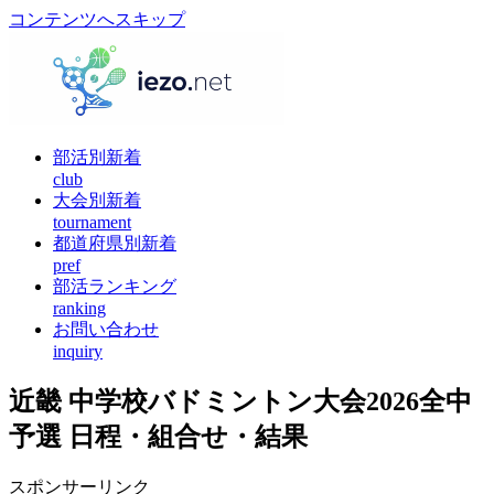
コンテンツへスキップ
部活別新着
club
大会別新着
tournament
都道府県別新着
pref
部活ランキング
ranking
お問い合わせ
inquiry
近畿 中学校バドミントン大会2026全中
予選 日程・組合せ・結果
スポンサーリンク