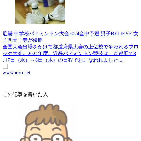
近畿 中学校バドミントン大会2024全中予選 男子BELIEVE 女
子四天王寺が優勝
全国大会出場をかけて都道府県大会の上位校で争われるブロ
ック大会。2024年度、近畿バドミントン競技は、京都府で8
月7日（水）～8日（木）の日程でおこなわれました...
www.iezo.net
この記事を書いた人