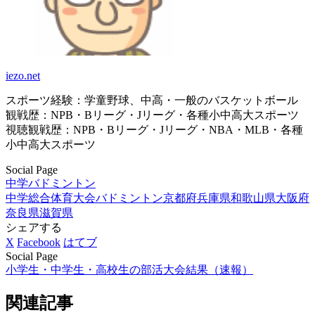
iezo.net
スポーツ経験：学童野球、中高・一般のバスケットボール
観戦歴：NPB・Bリーグ・Jリーグ・各種小中高大スポーツ
視聴観戦歴：NPB・Bリーグ・Jリーグ・NBA・MLB・各種
小中高大スポーツ
Social Page
中学バドミントン
中学総合体育大会バドミントン
京都府
兵庫県
和歌山県
大阪府
奈良県
滋賀県
シェアする
X
Facebook
はてブ
Social Page
小学生・中学生・高校生の部活大会結果（速報）
関連記事