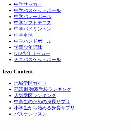
中学サッカー
中学バスケットボール
中学バレーボール
中学ソフトテニス
中学バドミントン
中学卓球
中学ハンドボール
学童少年野球
U12少年サッカー
ミニバスケットボール
Iezo Content
地域学区ガイド
部活別 強豪学校ランキング
人気学区ランキング
中高生のための身長サプリ
小学生から始める身長サプリ
バスケレッスン