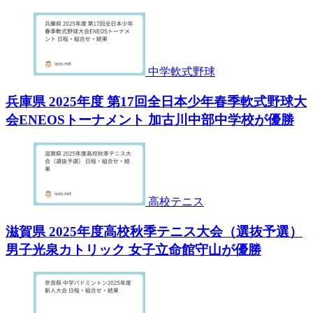
中学軟式野球
兵庫県 2025年度 第17回全日本少年春季軟式野球大
会ENEOSトーナメント 加古川中部中学校が優勝
高校テニス
滋賀県 2025年度高校秋季テニス大会（選抜予選）
男子光泉カトリック 女子立命館守山が優勝