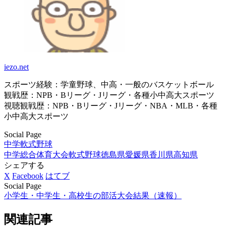
iezo.net
スポーツ経験：学童野球、中高・一般のバスケットボール
観戦歴：NPB・Bリーグ・Jリーグ・各種小中高大スポーツ
視聴観戦歴：NPB・Bリーグ・Jリーグ・NBA・MLB・各種
小中高大スポーツ
Social Page
中学軟式野球
中学総合体育大会軟式野球
徳島県
愛媛県
香川県
高知県
シェアする
X
Facebook
はてブ
Social Page
小学生・中学生・高校生の部活大会結果（速報）
関連記事