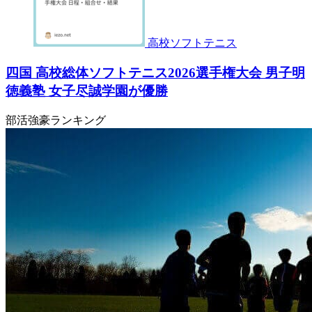
高校ソフトテニス
四国 高校総体ソフトテニス2026選手権大会 男子明
徳義塾 女子尽誠学園が優勝
部活強豪ランキング