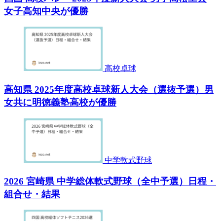
女子高知中央が優勝
高校卓球
高知県 2025年度高校卓球新人大会（選抜予選）男
女共に明徳義塾高校が優勝
中学軟式野球
2026 宮崎県 中学総体軟式野球（全中予選）日程・
組合せ・結果