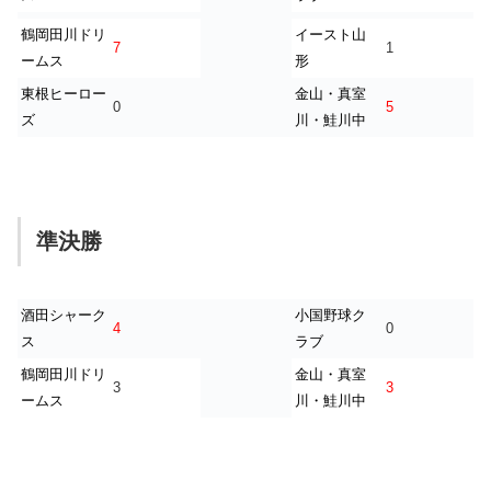
鶴岡田川ドリ
イースト山
7
1
ームス
形
東根ヒ
ーロー
金山・真室
0
5
ズ
川・鮭川中
準決勝
酒田シャーク
小国野球ク
4
0
ス
ラブ
鶴岡田
川ドリ
金山・真室
3
3
ームス
川・鮭川中