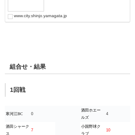
www.city.shinjo.yamagata.jp
組合せ・結果
1回戦
酒田ホエー
0
4
寒河江BC
ルズ
酒田シャーク
小国野球ク
7
10
ス
ラブ