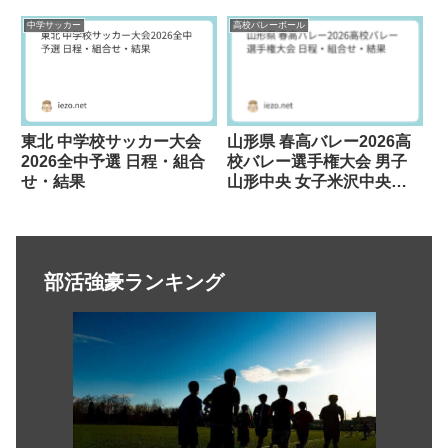
ライダースが優勝
中学サッカー
高校バレーボール
東北 中学校サッカー大会
山形県 春高バレー2026高
2026全中予選 日程・組合
校バレー選手権大会 男子
せ・結果
山形中央 女子米沢中央が
優勝
部活強豪ランキング