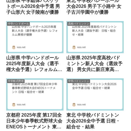
山形県 中学総体バスケッ
東北 中学校バレーボール
トボール2026全中予選 男
大会2026 男子下小路中 女
子山形六 女子陵南が優勝
子古川学園中が優勝
中学ハンドボール
高校バドミントン
山形県 中学ハンドボール
山形県 2025年度高校バド
2025年度新人大会（選手
ミントン新人大会（選抜予
権大会予選）レフォルム東
選） 男女共に新庄東高校
根が優勝
が優勝
中学軟式野球
中学バドミントン
京都府 2025年度 第17回全
東北 中学校バドミントン
日本少年春季軟式野球大会
大会2026全中予選 日程・
ENEOSトーナメント 東山
組合せ・結果