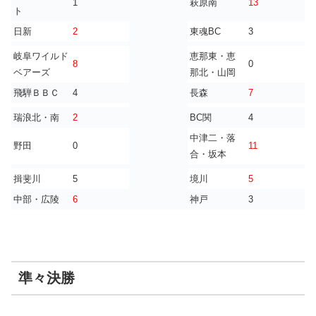
1
萩原南
13
ト
日新
2
東魂BC
3
岐阜ワイルド
恵那東・恵
8
0
ベアーズ
那北・山岡
飛騨ＢＢＣ
4
長森
7
瑞浪北・南
2
BC関
4
中津二・落
野田
0
11
合・坂本
揖斐川
5
境川
5
中部・広陵
6
神戸
3
準々決勝