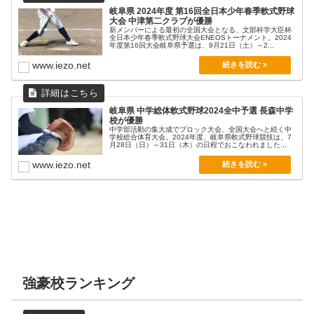
岐阜県 2024年度 第16回全日本少年春季軟式野球
大会 中津第二クラブが優勝
新メンバーによる最初の全国大会となる、文部科学大臣杯
全日本少年春季軟式野球大会ENEOSトーナメント。2024
年度第16回大会岐阜県予選は、9月21日（土）～2...
www.iezo.net
岐阜県 中学総体軟式野球2024全中予選 長森中学
校が優勝
中学部活動の集大成でブロック大会、全国大会へと続く中
学校総合体育大会。2024年度、岐阜県軟式野球競技は、7
月28日（日）～31日（木）の日程でおこなわれました...
www.iezo.net
強豪校ランキング