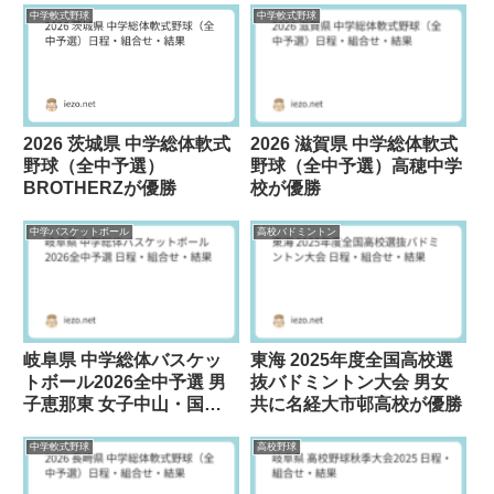
中学軟式野球
中学軟式野球
2026 茨城県 中学総体軟式
2026 滋賀県 中学総体軟式
野球（全中予選）
野球（全中予選）高穂中学
BROTHERZが優勝
校が優勝
中学バスケットボール
高校バドミントン
岐阜県 中学総体バスケッ
東海 2025年度全国高校選
トボール2026全中予選 男
抜バドミントン大会 男女
子恵那東 女子中山・国府
共に名経大市邨高校が優勝
が優勝
中学軟式野球
高校野球