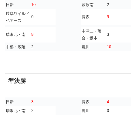
日新
10
萩原南
2
岐阜ワイルド
0
長森
9
ベアーズ
中津二・落
瑞浪北・南
9
3
合・坂本
中部・広陵
2
境川
10
準決勝
日新
3
長森
4
瑞浪北・南
2
境川
0